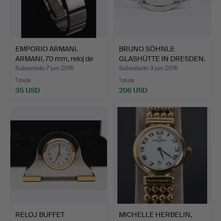
EMPORIO ARMANI.
BRUNO SÖHNLE
ARMANI, 70 mm, reloj de
GLASHÜTTE IN DRESDEN.
RE…
RELOJ D…
Subastado 7 jun 2016
Subastado 3 jun 2016
1 puja
1 puja
35 USD
206 USD
RELOJ BUFFET
MICHELLE HERBELIN,