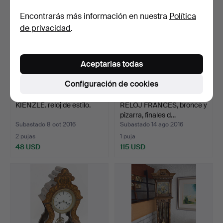
Encontrarás más información en nuestra
Política
de privacidad
.
Aceptarlas todas
Configuración de cookies
KIENZLE. reloj de estilo.
RELOJ FRANCÉS, bronce y
pizarra, finales d…
Subastado 8 oct 2016
Subastado 14 ago 2016
2 pujas
1 puja
48 USD
115 USD