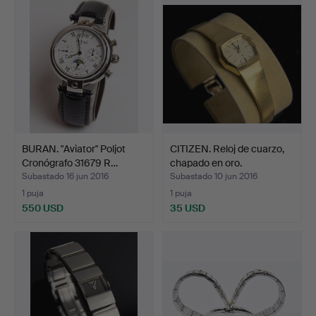
BURAN. "Aviator" Poljot
CITIZEN. Reloj de cuarzo,
Cronógrafo 31679 R…
chapado en oro.
Subastado 16 jun 2016
Subastado 10 jun 2016
1 puja
1 puja
550 USD
35 USD