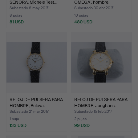
SEÑORA, Michele Test…
OMEGA , hombre,
Seamaster…
Subastado 8 may 2017
Subastado 30 abr 2017
8 pujas
10 pujas
81 USD
480 USD
RELOJ DE PULSERA PARA
RELOJ DE PULSERA PARA
HOMBRE, Bulova.
HOMBRE, Junghans.
Subastado 21 mar 2017
Subastado 15 feb 2017
1 puja
2 pujas
133 USD
99 USD