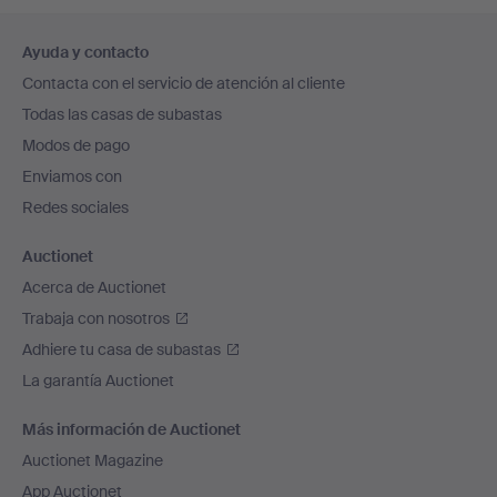
Navegación
Ayuda y contacto
en
Contacta con el servicio de atención al cliente
el
Todas las casas de subastas
pie
Modos de pago
de
Enviamos con
página
Redes sociales
Auctionet
Acerca de Auctionet
Trabaja con nosotros
Adhiere tu casa de subastas
La garantía Auctionet
Más información de Auctionet
Auctionet Magazine
App Auctionet