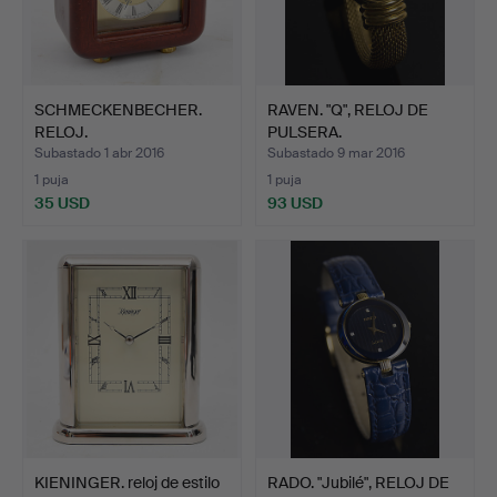
SCHMECKENBECHER.
RAVEN. "Q", RELOJ DE
RELOJ.
PULSERA.
Subastado 1 abr 2016
Subastado 9 mar 2016
1 puja
1 puja
35 USD
93 USD
KIENINGER. reloj de estilo
RADO. "Jubilé", RELOJ DE