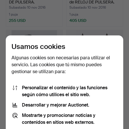
DE PULSERA.
de RELOJ DE PULSERA.
Subastado 10 nov 2016
Subastado 10 nov 2016
1 puja
1 puja
255 USD
405 USD
Usamos cookies
Algunas cookies son necesarias para utilizar el
servicio. Las cookies que tú mismo puedes
gestionar se utilizan para:
Personalizar el contenido y las funciones
ERNEST BOREL, RELOJ
RELOJ DE PÉNDULO PARA
según cómo utilices el sitio web.
DE PULSERA.
CHIMENEA, probableme…
Subastado 27 oct 2016
Subastado 17 oct 2016
Desarrollar y mejorar Auctionet.
1 puja
1 puja
Mostrarte y promocionar noticias y
174 USD
35 USD
contenidos en sitios web externos.