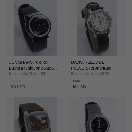
seleccionado
JUNGHANS, reloj de
DAVIS. RELOJ DE
pulsera radiocontrolado…
PULSERA cronógrafo.
Subastado 23 dic 2016
Subastado 27 nov 2016
11 pujas
1 puja
168 USD
116 USD