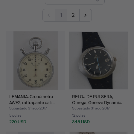
de
1
2
remate
LEMANIA. Cronómetro
RELOJ DE PULSERA,
AWF2, rattrapante cali…
Omega, Geneve Dynamic.
Subastado 31 ago 2017
Subastado 31 ago 2017
5 pujas
12 pujas
220 USD
348 USD