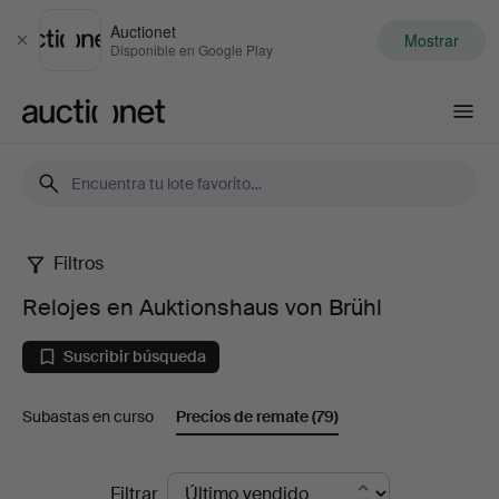
Auctionet
Mostrar
Cerrar
Disponible en Google Play
Auctionet.com
Filtros
Relojes
Relojes en Auktionshaus von Brühl
en
Suscribir búsqueda
Auktionshaus
Subastas en curso
Precios de remate
(79)
von
Brühl
Precios
Filtrar