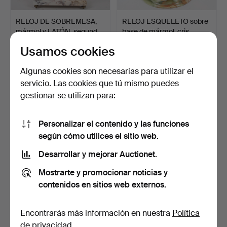
RELOJ DE SOBREMESA,
RELOJ ESQUELETO sobre
mármol y LATÓN, segund…
base de mármol, cris…
3 días
4 días
Usamos cookies
Estimación
1 puja
106 USD
22 USD
Algunas cookies son necesarias para utilizar el
servicio. Las cookies que tú mismo puedes
gestionar se utilizan para:
Personalizar el contenido y las funciones
según cómo utilices el sitio web.
Desarrollar y mejorar Auctionet.
Mostrarte y promocionar noticias y
contenidos en sitios web externos.
RELOJ DE BOLSILLO DE
RELOJ DE PARED,
ESPÍNDOLA, plata, Ver…
eléctrico, Metamec, Inglat…
5 días
6 días
Encontrarás más información en nuestra
Política
1 puja
Estimación
de privacidad
.