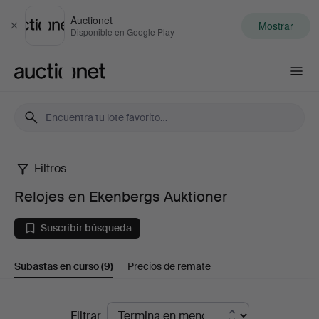
Auctionet
Mostrar
Cerrar
Disponible en Google Play
Auctionet.com
Filtros
Relojes
Relojes en Ekenbergs Auktioner
en
Suscribir búsqueda
Ekenbergs
Subastas en curso
(9)
Precios de remate
Auktioner
Subastas
Filtrar