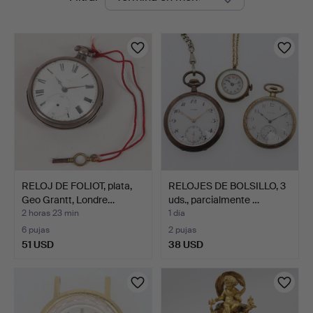
en
curso
RELOJ DE FOLIOT, plata,
RELOJES DE BOLSILLO, 3
Geo Grantt, Londre…
uds., parcialmente …
2 horas 23 min
1 día
6 pujas
2 pujas
51 USD
38 USD