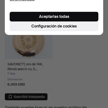
22 USD
64 USD
Aceptarlas todas
Configuración de cookies
SAVONETT, oro de 14K,
Illinois watch co, S…
7 días
Estimación
6.303 USD
Suscribir búsqueda
También puedes buscar en
nuestro archivo de