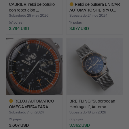
CABRIER, reloj de bolsillo
Reloj de pulsera ENICAR
con repetición …
AUTOMATIC SHERPA U…
Subastado 28 may 2026
Subastado 24 nov 2024
57 pujas
17 pujas
3.794 USD
3.677 USD
Lote
seleccionado
RELOJ AUTOMÁTICO
BREITLING "Superocean
OMEGA «FIFA» PARA
Heritage II", Automa…
ÁRBITRO…
Subastado 7 jun 2024
Subastado 18 jun 2026
21 pujas
56 pujas
3.607 USD
3.362 USD