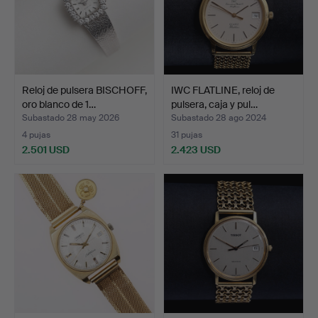
Reloj de pulsera BISCHOFF,
IWC FLATLINE, reloj de
oro blanco de 1…
pulsera, caja y pul…
Subastado 28 may 2026
Subastado 28 ago 2024
4 pujas
31 pujas
2.501 USD
2.423 USD