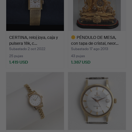
CERTINA, reloj joya, caja y
PÉNDULO DE MESA,
pulsera 18k, c…
con tapa de cristal, neor…
Subastado 2 oct 2022
Subastado 17 ago 2013
25 pujas
43 pujas
1.419 USD
1.387 USD
Lote
seleccionado