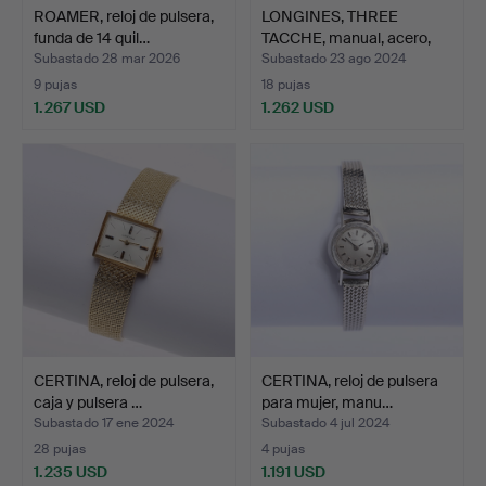
ROAMER, reloj de pulsera,
LONGINES, THREE
funda de 14 quil…
TACCHE, manual, acero,
194…
Subastado 28 mar 2026
Subastado 23 ago 2024
9 pujas
18 pujas
1.267 USD
1.262 USD
CERTINA, reloj de pulsera,
CERTINA, reloj de pulsera
caja y pulsera …
para mujer, manu…
Subastado 17 ene 2024
Subastado 4 jul 2024
28 pujas
4 pujas
1.235 USD
1.191 USD