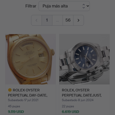
Precios
Filtrar
Johansson
de
1
…
56
remate
ROLEX OYSTER
ROLEX, OYSTER
PERPETUAL DAY-DATE,
PERPETUAL DATEJUST,
caja y br…
reloj de…
Subastado 17 jul 2021
Subastado 8 jun 2024
45 pujas
22 pujas
9.119 USD
6.619 USD