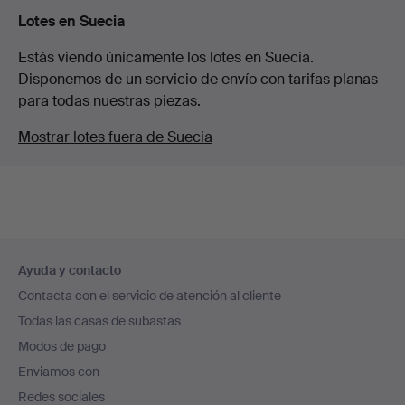
Lotes en Suecia
Estás viendo únicamente los lotes en Suecia.
Disponemos de un servicio de envío con tarifas planas
para todas nuestras piezas.
Mostrar lotes fuera de Suecia
Navegación
Ayuda y contacto
en
Contacta con el servicio de atención al cliente
el
Todas las casas de subastas
pie
Modos de pago
de
Enviamos con
página
Redes sociales