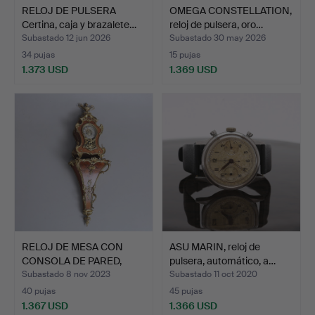
RELOJ DE PULSERA
OMEGA CONSTELLATION,
Certina, caja y brazalete…
reloj de pulsera, oro…
Subastado 12 jun 2026
Subastado 30 may 2026
34 pujas
15 pujas
1.373 USD
1.369 USD
RELOJ DE MESA CON
ASU MARIN, reloj de
CONSOLA DE PARED,
pulsera, automático, a…
Lenzki…
Subastado 8 nov 2023
Subastado 11 oct 2020
40 pujas
45 pujas
1.367 USD
1.366 USD