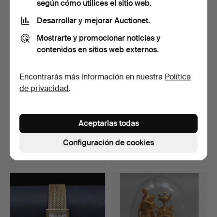
según cómo utilices el sitio web.
Desarrollar y mejorar Auctionet.
Mostrarte y promocionar noticias y
contenidos en sitios web externos.
Encontrarás más información en nuestra
Política
de privacidad
.
TISSOT SEASTAR SEVEN,
SAVONETTE, cajas
Aceptarlas todas
reloj de pulsera par…
exteriores de oro de 14k,…
Subastado 28 dic 2024
Subastado 28 may 2026
Configuración de cookies
13 pujas
12 pujas
1.494 USD
1.485 USD