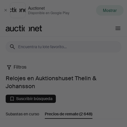
Auctionet
Mostrar
Cerrar
Disponible en Google Play
Auctionet.com
Filtros
Relojes
Relojes en Auktionshuset Thelin &
en
Johansson
Auktionshuset
Suscribir búsqueda
Thelin
Subastas en curso
Precios de remate
(2 648)
&