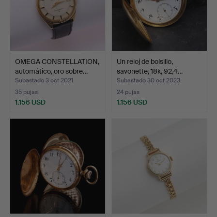
OMEGA CONSTELLATION,
Un reloj de bolsillo,
automático, oro sobre…
savonette, 18k, 92,4…
Subastado 3 oct 2021
Subastado 30 oct 2023
35 pujas
24 pujas
1.156 USD
1.156 USD