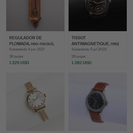
REGULADOR DE
TISSOT
PLOMADA, neo-rococó,
ANTIMAGNETIQUE, reloj
siglo XI…
de pulsera pa…
Subastado 4 jun 2021
Subastado 5 jul 2020
36 pujas
26 pujas
1.325 USD
1.282 USD