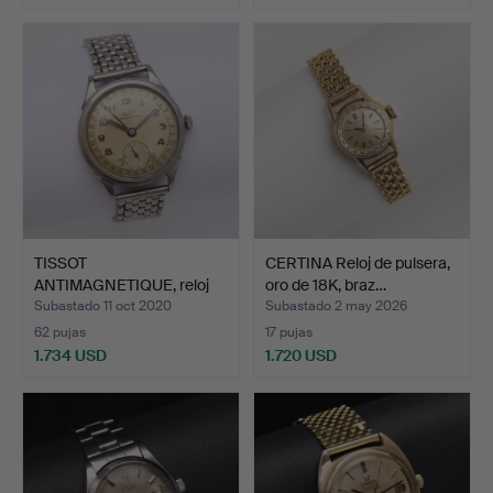
TISSOT
CERTINA Reloj de pulsera,
ANTIMAGNETIQUE, reloj
oro de 18K, braz…
de pulsera, a…
Subastado 11 oct 2020
Subastado 2 may 2026
62 pujas
17 pujas
1.734 USD
1.720 USD