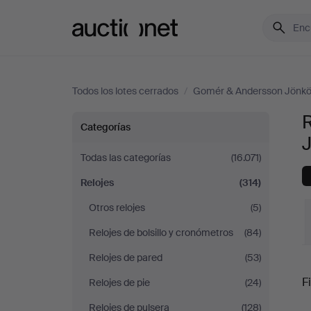
Auctionet.com
Todos los lotes cerrados
/
Gomér & Andersson Jönkö
Relojes
Categorías
en
Todas las categorías
(16.071)
Relojes
(314)
Gomér
Otros relojes
(5)
&
Relojes de bolsillo y cronómetros
(84)
Andersson
Relojes de pared
(53)
P
Fi
Relojes de pie
(24)
Jönköping
Relojes de pulsera
(128)