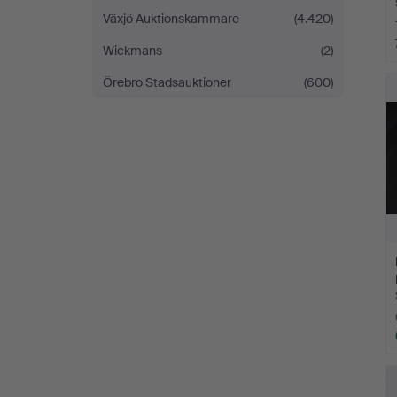
Växjö Auktionskammare
(4.420)
Wickmans
(2)
Örebro Stadsauktioner
(600)