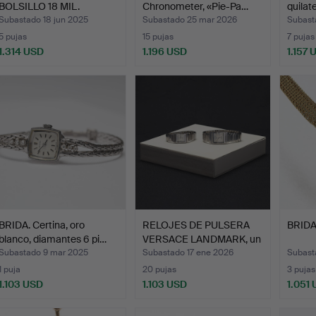
BOLSILLO 18 MIL.
Chronometer, «Pie-Pa…
quilate
Subastado 18 jun 2025
Subastado 25 mar 2026
Subast
5 pujas
15 pujas
7 pujas
1.314 USD
1.196 USD
1.157 
BRIDA. Certina, oro
RELOJES DE PULSERA
BRIDA
blanco, diamantes 6 pi…
VERSACE LANDMARK, un
pa…
Subastado 9 mar 2025
Subastado 17 ene 2026
Subast
1 puja
20 pujas
3 pujas
1.103 USD
1.103 USD
1.051