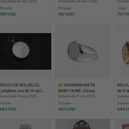
14K.
Subastado 16 ago 2025
Subastado 29 mar 2026
Subast
16 pujas
18 pujas
1 puja
788 USD
787 USD
757 U
Lote
selecci
RELOJ DE BOLSILLO,
VIVIANNA NIETA
RELOJ
Longines, oro de 14 qui…
BABY-HUBE. Georg
de 9 q
jensen, «V…
Subastado 14 sep 2025
Subastado 17 nov 2025
Subast
6 pujas
15 pujas
9 pujas
683 USD
683 USD
644 
Lote
seleccionado