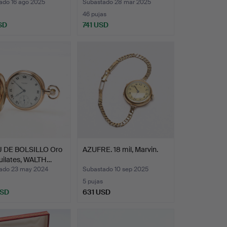
ado 16 ago 2025
Subastado 28 mar 2025
46 pujas
SD
741 USD
onado
 DE BOLSILLO Oro
AZUFRE. 18 mil, Marvin.
uilates, WALTH…
ado 23 may 2024
Subastado 10 sep 2025
5 pujas
USD
631 USD