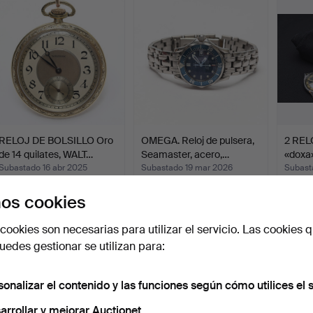
RELOJ DE BOLSILLO Oro
OMEGA. Reloj de pulsera,
2 REL
de 14 quilates, WALT…
Seamaster, acero,…
«doxa
Subastado 16 abr 2025
Subastado 19 mar 2026
Subast
8 pujas
18 pujas
46 puja
os cookies
1.051 USD
998 USD
998 
cookies son necesarias para utilizar el servicio. Las cookies q
edes gestionar se utilizan para:
sonalizar el contenido y las funciones según cómo utilices el s
arrollar y mejorar Auctionet.