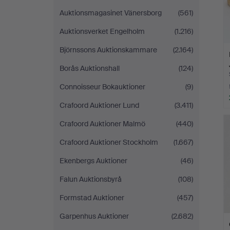
Auktionsmagasinet Vänersborg
(561)
Auktionsverket Engelholm
(1.216)
Björnssons Auktionskammare
(2.164)
Borås Auktionshall
(124)
Connoisseur Bokauktioner
(9)
Crafoord Auktioner Lund
(3.411)
Crafoord Auktioner Malmö
(440)
Crafoord Auktioner Stockholm
(1.667)
Ekenbergs Auktioner
(46)
Falun Auktionsbyrå
(108)
Formstad Auktioner
(457)
Garpenhus Auktioner
(2.682)