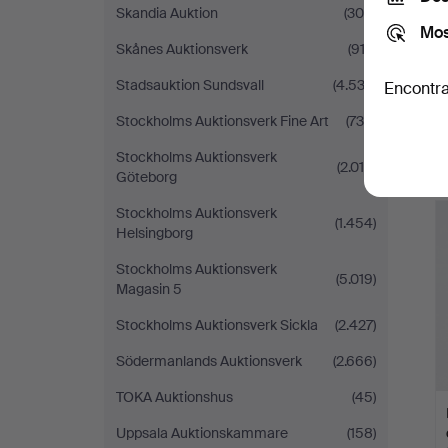
Skandia Auktion
(306)
Mos
Skånes Auktionsverk
(912)
Stadsauktion Sundsvall
(4.533)
Encontra
Stockholms Auktionsverk Fine Art
(739)
Stockholms Auktionsverk
(2.014)
Göteborg
Stockholms Auktionsverk
(1.454)
Helsingborg
Stockholms Auktionsverk
(5.019)
Magasin 5
Stockholms Auktionsverk Sickla
(2.427)
Södermanlands Auktionsverk
(2.666)
TOKA Auktionshus
(45)
Uppsala Auktionskammare
(158)