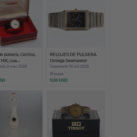
de pulsera, Certina,
RELOJES DE PULSERA.
 14K, cua…
Omega Seamaster
Marine…
ado 3 may 2026
Subastado 10 oct 2025
19 pujas
USD
526 USD