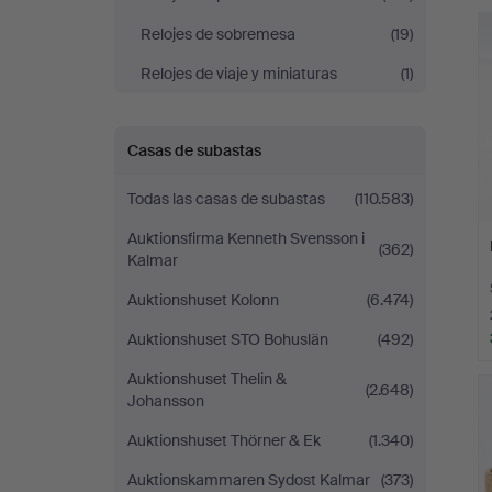
r
Relojes de sobremesa
(19)
Relojes de viaje y miniaturas
(1)
Casas de subastas
Todas las casas de subastas
(110.583)
Auktionsfirma Kenneth Svensson i
(362)
Kalmar
Auktionshuset Kolonn
(6.474)
Auktionshuset STO Bohuslän
(492)
Auktionshuset Thelin &
(2.648)
Johansson
Auktionshuset Thörner & Ek
(1.340)
Auktionskammaren Sydost Kalmar
(373)