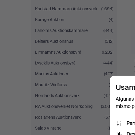
Karlstad Hammarö Auktionsverk
(1.694)
Kurage Auktion
(4)
Laholms Auktionskammare
(844)
Leiflers Auktionshus
(512)
Limhamns Auktionsbyrå
(1.232)
Lysekils Auktionsbyrå
(444)
Markus Auktioner
(407)
Mauritz Widforss
(9)
Usam
Norrlands Auktionsverk
(428)
Algunas 
mismo pu
RA Auktionsverket Norrköping
(3.033)
Roslagens Auktionsverk
(577)
Per
Sajab Vintage
(12)
Des