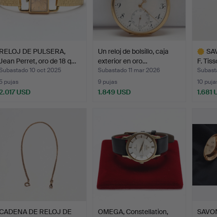
RELOJ DE PULSERA,
Un reloj de bolsillo, caja
SAV
Jean Perret, oro de 18 q…
exterior en oro…
F. Tis
Subastado 10 oct 2025
Subastado 11 mar 2026
Subast
5 pujas
9 pujas
10 puja
2.017 USD
1.849 USD
1.681
Lote
selecci
CADENA DE RELOJ DE
OMEGA, Constellation,
SAVON