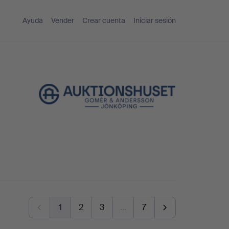
Ayuda
Vender
Crear cuenta
Iniciar sesión
1
2
3
…
7