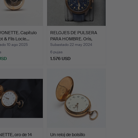
ONETTE. Capítulo
RELOJES DE PULSERA
sot & Fils Locle…
PARA HOMBRE. Oris,
cron…
ado 10 ago 2025
Subastado 22 may 2024
s
6 pujas
 USD
1.576 USD
onado
ETTE, oro de 14
Un reloj de bolsillo