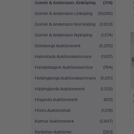
Gomér & Andersson Jönköping
(314)
Gomér & Andersson Linköping
(10.085)
Gomér & Andersson Norrköping
(3.953)
Gomér & Andersson Nyköping
(1.574)
Göteborgs Auktionsverk
(5.255)
Halmstads Auktionskammare
(1.007)
Handelslagret Auktionsservice
(764)
Helsingborgs Auktionskammare
(5.051)
Hälsinglands Auktionsverk
(1.325)
Höganäs Auktionsverk
(801)
Höörs Auktionshall
(1.518)
Kalmar Auktionsverk
(2.847)
Karljohan Auktioner
(263)