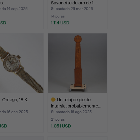
s.
Savonette de oro de 1…
ado 14 sep 2025
Subastado 29 mar 2026
14 pujas
USD
1.114 USD
. Omega, 18 K.
Un reloj de pie de
intarsia, probablemente…
ado 16 ene 2025
Subastado 16 ago 2025
21 pujas
 USD
1.051 USD
Lote