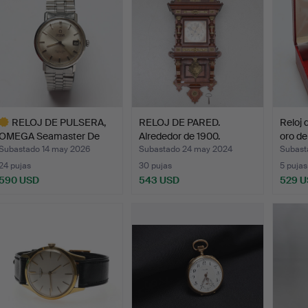
RELOJ DE PULSERA,
RELOJ DE PARED.
Reloj 
OMEGA Seamaster De
Alrededor de 1900.
oro de
Ville…
Subastado 14 may 2026
Subastado 24 may 2024
Subast
24 pujas
30 pujas
5 pujas
590 USD
543 USD
529 
ote
eleccionado