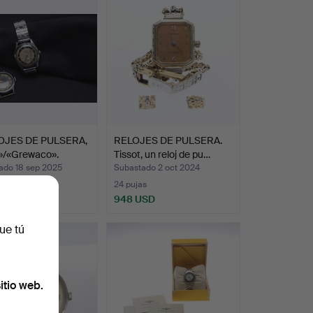
seleccionado
OJES DE PULSERA,
RELOJES DE PULSERA.
»/«Grewaco».
Tissot, un reloj de pu…
ado 18 sep 2025
Subastado 2 oct 2024
s
24 pujas
USD
948 USD
ue tú
itio web.