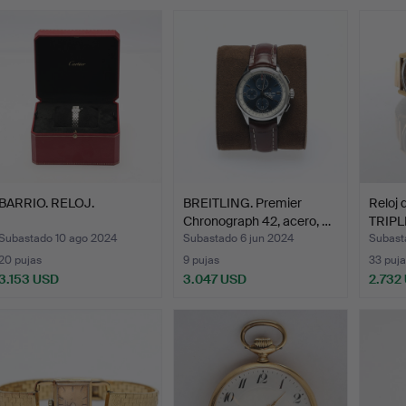
emate
BARRIO. RELOJ.
BREITLING. Premier
Reloj
Chronograph 42, acero, …
TRIPL
Subastado 10 ago 2024
Subastado 6 jun 2024
Subast
20 pujas
9 pujas
33 puja
3.153 USD
3.047 USD
2.732