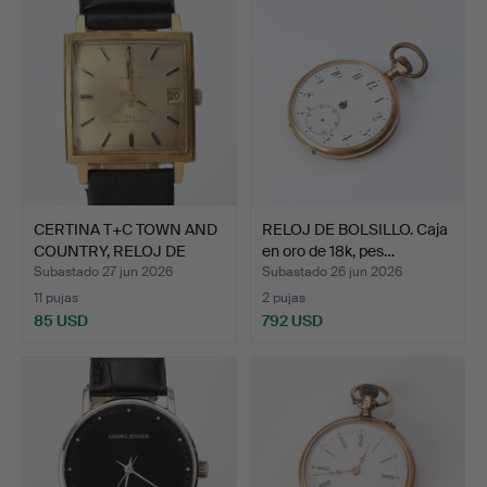
CERTINA T+C TOWN AND
RELOJ DE BOLSILLO. Caja
COUNTRY, RELOJ DE
en oro de 18k, pes…
PUL…
Subastado 27 jun 2026
Subastado 26 jun 2026
11 pujas
2 pujas
85 USD
792 USD