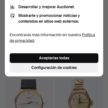
Desarrollar y mejorar Auctionet.
Mostrarte y promocionar noticias y
contenidos en sitios web externos.
Encontrarás más información en nuestra
Política
de privacidad
.
CERTINA BRISTOL 235,
REGINA, RELOJ DE
RELOJ DE PULSERA. Caj…
BOLSILLO. Caja en oro de …
Aceptarlas todas
Subastado 8 jun 2026
Subastado 8 jun 2026
7 pujas
6 pujas
Configuración de cookies
75 USD
1.699 USD