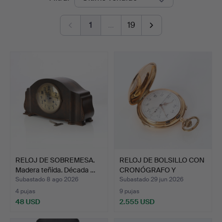
de
1
…
19
remate
RELOJ DE SOBREMESA.
RELOJ DE BOLSILLO CON
Madera teñida. Década …
CRONÓGRAFO Y
REPETIC…
Subastado 8 ago 2026
Subastado 29 jun 2026
4 pujas
9 pujas
48 USD
2.555 USD