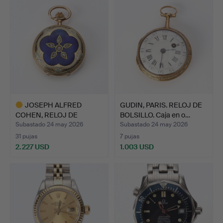
JOSEPH ALFRED
GUDIN, PARIS. RELOJ DE
COHEN, RELOJ DE
BOLSILLO. Caja en o…
BOLSILLO. Ca…
Subastado 24 may 2026
Subastado 24 may 2026
31 pujas
7 pujas
2.227 USD
1.003 USD
Lote
seleccionado