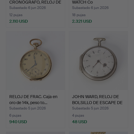
CRONÓGRAFO, RELOJ DE
WATCH Co
PULSE…
SCHAFFHAUSEN, …
Subastado 6 jun 2026
Subastado 6 jun 2026
12 pujas
18 pujas
2.110 USD
2.321 USD
RELOJ DE FRAC. Caja en
JOHN WARD, RELOJ DE
oro de 14k, peso to…
BOLSILLO DE ESCAPE DE
…
Subastado 5 jun 2026
Subastado 5 jun 2026
6 pujas
4 pujas
940 USD
48 USD