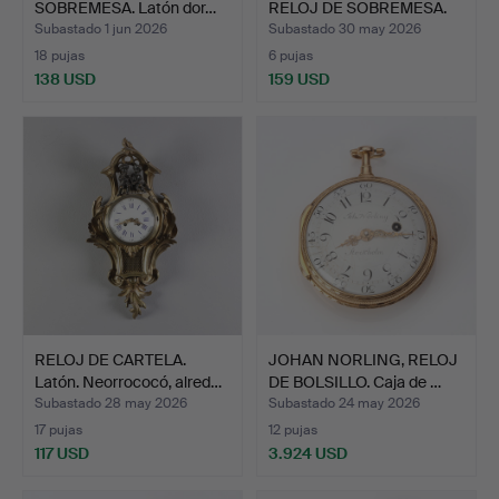
SOBREMESA. Latón dor…
RELOJ DE SOBREMESA.
Lat…
Subastado 1 jun 2026
Subastado 30 may 2026
18 pujas
6 pujas
138 USD
159 USD
RELOJ DE CARTELA.
JOHAN NORLING, RELOJ
Latón. Neorrococó, alred…
DE BOLSILLO. Caja de …
Subastado 28 may 2026
Subastado 24 may 2026
17 pujas
12 pujas
117 USD
3.924 USD