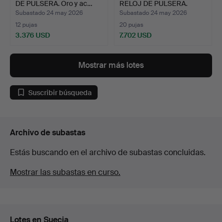
DE PULSERA. Oro y ac…
RELOJ DE PULSERA.
Acero …
Subastado 24 may 2026
Subastado 24 may 2026
12 pujas
20 pujas
3.376 USD
7.702 USD
Mostrar más lotes
Suscribir búsqueda
Archivo de subastas
Estás buscando en el archivo de subastas concluidas.
Mostrar las subastas en curso.
Lotes en Suecia