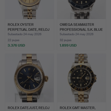
ROLEX OYSTER
OMEGA SEAMASTER
PERPETUAL DATE, RELOJ
PROFESSIONAL S.K. BLUE
DE PULS…
WAV…
Subastado 24 may 2026
Subastado 24 may 2026
22 pujas
32 pujas
3.376 USD
1.899 USD
ROLEX DATEJUST, RELOJ
ROLEX GMT MASTER,