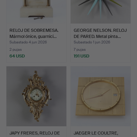
RELOJ DE SOBREMESA.
GEORGE NELSON. RELOJ
Mármol ónice, guarnici…
DE PARED. Metal pinta…
Subastado 4 jun 2026
Subastado 1 jun 2026
2 pujas
7 pujas
64 USD
191 USD
JAPY FRERES, RELOJ DE
JAEGER LE COULTRE,