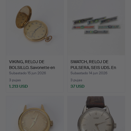
VIKING, RELOJ DE
SWATCH, RELOJ DE
BOLSILLO. Savonette en
PULSERA, SEIS UDS. En
or…
est…
Subastado 15 jun 2026
Subastado 14 jun 2026
3 pujas
3 pujas
1.213 USD
37 USD