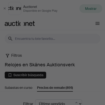
Auctionet
Mostrar
Cerrar
Disponible en Google Play
Auctionet.com
Filtros
Relojes
Relojes en Skånes Auktionsverk
en
Suscribir búsqueda
Skånes
Subastas en curso
Precios de remate
(891)
Auktionsverk
Precios
Filtrar