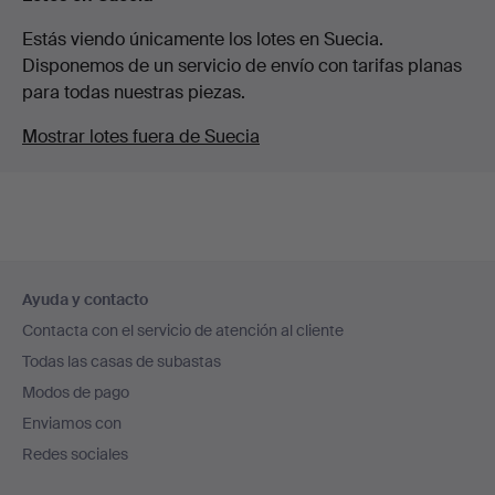
Estás viendo únicamente los lotes en Suecia.
Disponemos de un servicio de envío con tarifas planas
para todas nuestras piezas.
Mostrar lotes fuera de Suecia
Navegación
Ayuda y contacto
en
Contacta con el servicio de atención al cliente
el
Todas las casas de subastas
pie
Modos de pago
de
Enviamos con
página
Redes sociales