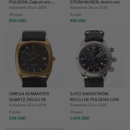
PULSERA. Caja en oro …
STEINHAUSEN. Acero con
correa d…
Subastado 25 jun 2026
Subastado 24 jun 2026
46 pujas
5 pujas
856 USD
106 USD
OMEGA SEAMASTER
SJÖÖ SANDSTRÖM,
QUARTZ, RELOJ DE
RELOJ DE PULSERA CON
PULSERA. …
CRONÓ…
Subastado 22 jun 2026
Subastado 19 jun 2026
6 pujas
13 pujas
238 USD
1.424 USD