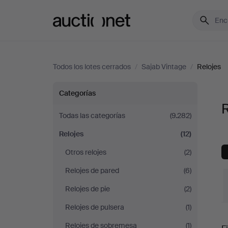
Auctionet.com
Todos los lotes cerrados
/
Sajab Vintage
/
Relojes
Relojes
Categorías
R
en
Todas las categorías
(9.282)
Relojes
(12)
Sajab
Otros relojes
(2)
Vintage
Relojes de pared
(6)
Relojes de pie
(2)
Relojes de pulsera
(1)
P
Relojes de sobremesa
(1)