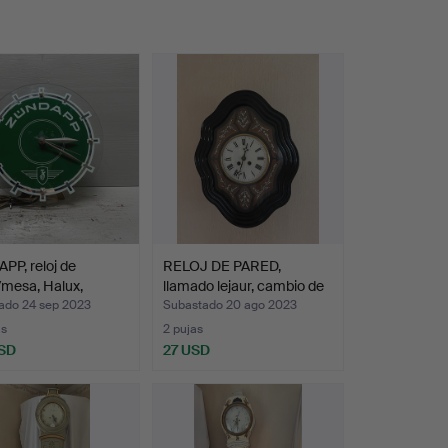
P, reloj de
RELOJ DE PARED,
mesa, Halux,
llamado lejaur, cambio de
…
…
ado 24 sep 2023
Subastado 20 ago 2023
as
2 pujas
SD
27 USD