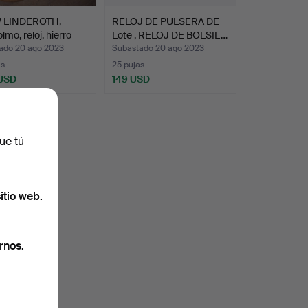
 LINDEROTH,
RELOJ DE PULSERA DE
lmo, reloj, hierro
Lote , RELOJ DE BOLSIL…
ado 20 ago 2023
Subastado 20 ago 2023
as
25 pujas
 USD
149 USD
onado
ue tú
itio web.
rnos.