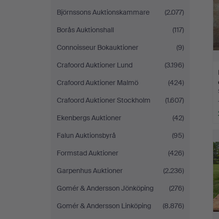
Björnssons Auktionskammare
(2.077)
Borås Auktionshall
(117)
Connoisseur Bokauktioner
(9)
Crafoord Auktioner Lund
(3.196)
Crafoord Auktioner Malmö
(424)
Crafoord Auktioner Stockholm
(1.607)
Ekenbergs Auktioner
(42)
Falun Auktionsbyrå
(95)
Formstad Auktioner
(426)
Garpenhus Auktioner
(2.236)
Gomér & Andersson Jönköping
(276)
Gomér & Andersson Linköping
(8.876)