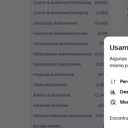
Gomér & Andersson Norrköping
(3.468)
Gomér & Andersson Nyköping
(1.383)
Göteborgs Auktionsverk
(5.040)
Halmstads Auktionskammare
(849)
Handelslagret Auktionsservice
(715)
Usam
Helsingborgs Auktionskammare
(4.520)
Algunas 
Hälsinglands Auktionsverk
(1.258)
mismo pu
Höganäs Auktionsverk
(656)
Per
Höörs Auktionshall
(1.382)
Des
Kalmar Auktionsverk
(2.246)
Mos
Karljohan Auktioner
(256)
Karlstad Hammarö Auktionsverk
(1.640)
Encontra
Kurage Auktion
(4)