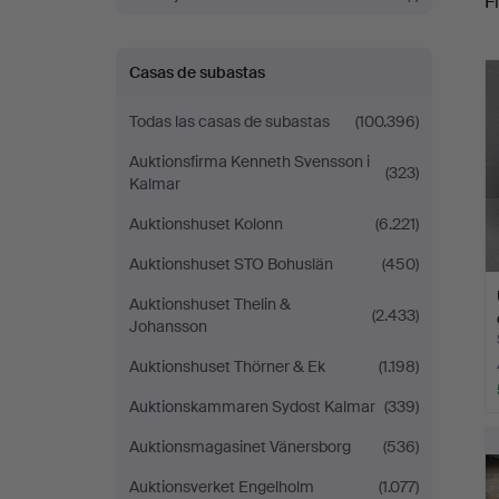
Fi
r
Casas de subastas
Todas las casas de subastas
(100.396)
Auktionsfirma Kenneth Svensson i
(323)
Kalmar
Auktionshuset Kolonn
(6.221)
Auktionshuset STO Bohuslän
(450)
Auktionshuset Thelin &
(2.433)
Johansson
Auktionshuset Thörner & Ek
(1.198)
Auktionskammaren Sydost Kalmar
(339)
Auktionsmagasinet Vänersborg
(536)
Auktionsverket Engelholm
(1.077)