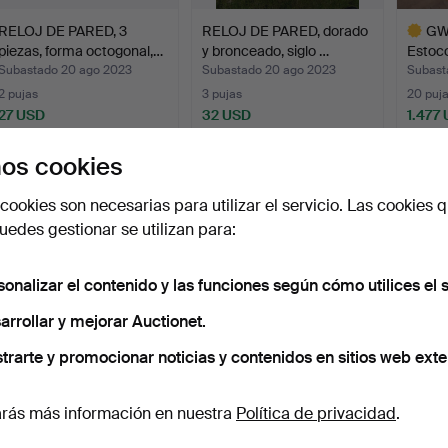
RELOJ DE PARED, 3
RELOJ DE PARED, dorado
GW
piezas, forma octogonal,…
y bronceado, siglo …
Estoco
fun…
Subastado 20 ago 2023
Subastado 20 ago 2023
Subast
2 pujas
3 pujas
20 puj
27 USD
32 USD
1.477
Lote
os cookies
selecci
Suscribir búsqueda
cookies son necesarias para utilizar el servicio. Las cookies q
edes gestionar se utilizan para:
sonalizar el contenido y las funciones según cómo utilices el s
arrollar y mejorar Auctionet.
trarte y promocionar noticias y contenidos en sitios web exte
rás más información en nuestra
Política de privacidad
.