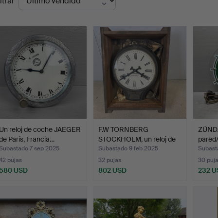
ltrar
de
emate
Un reloj de coche JAEGER
F.W TORNBERG
ZÜNDAP
de París, Francia…
STOCKHOLM, un reloj de
pared/
estaci…
Flens
Subastado 7 sep 2025
Subastado 9 feb 2025
Subast
42 pujas
32 pujas
30 puj
580 USD
802 USD
232 U