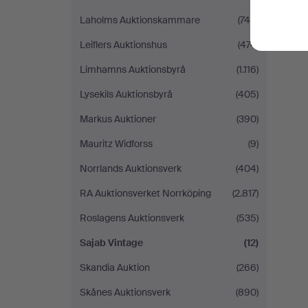
Laholms Auktionskammare
(746)
Leiflers Auktionshus
(474)
Limhamns Auktionsbyrå
(1.116)
Lysekils Auktionsbyrå
(405)
Markus Auktioner
(390)
Mauritz Widforss
(9)
Norrlands Auktionsverk
(404)
RA Auktionsverket Norrköping
(2.817)
Roslagens Auktionsverk
(535)
Sajab Vintage
(12)
Skandia Auktion
(266)
Skånes Auktionsverk
(890)