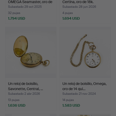
OMEGA Seamaster, oro de
Certina, oro de 18k.
…
Subastado 29 oct 2025
Subastado 28 jun 2026
32 pujas
4 pujas
1.794 USD
1.694 USD
Un reloj de bolsillo,
Un reloj de bolsillo, Omega,
Savonette, Central, …
oro de 14 qui…
Subastado 2 abr 2026
Subastado 21 nov 2024
13 pujas
14 pujas
1.636 USD
1.583 USD