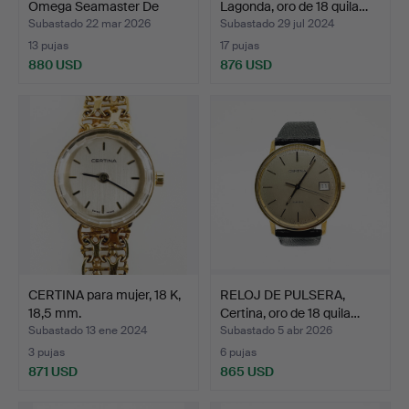
Omega Seamaster De
Lagonda, oro de 18 quila…
Ville…
Subastado 22 mar 2026
Subastado 29 jul 2024
13 pujas
17 pujas
880 USD
876 USD
CERTINA para mujer, 18 K,
RELOJ DE PULSERA,
18,5 mm.
Certina, oro de 18 quila…
Subastado 13 ene 2024
Subastado 5 abr 2026
3 pujas
6 pujas
871 USD
865 USD