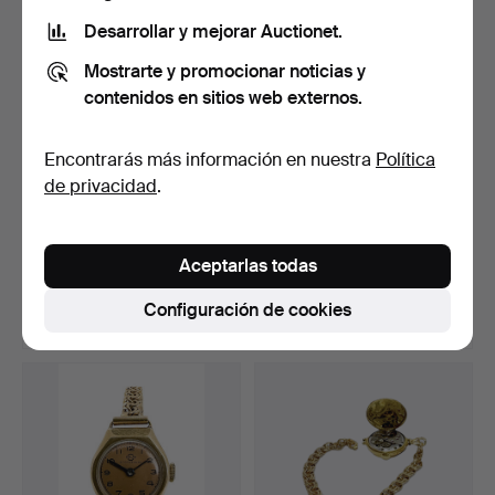
Desarrollar y mejorar Auctionet.
Mostrarte y promocionar noticias y
contenidos en sitios web externos.
Encontrarás más información en nuestra
Política
de privacidad
.
RELOJ DE PULSERA,
RELOJ DE BOLSILLO,
señora, Certina, oro de …
Savonett, oro de 14 qui…
Aceptarlas todas
Subastado 5 jul 2026
Subastado 25 ago 2024
4 pujas
5 pujas
Configuración de cookies
1.161 USD
1.122 USD
Lote
seleccionado