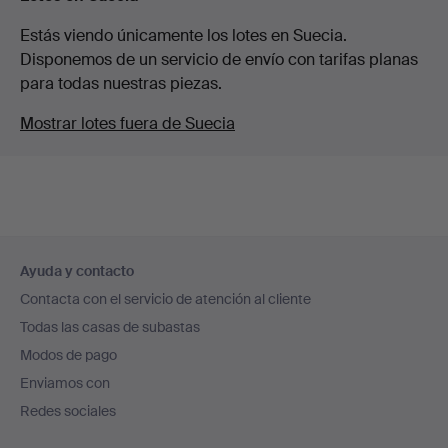
Estás viendo únicamente los lotes en Suecia.
Disponemos de un servicio de envío con tarifas planas
para todas nuestras piezas.
Mostrar lotes fuera de Suecia
Navegación
Ayuda y contacto
en
Contacta con el servicio de atención al cliente
el
Todas las casas de subastas
pie
Modos de pago
de
Enviamos con
página
Redes sociales