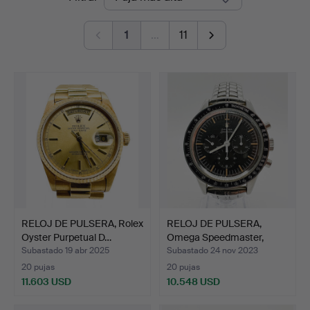
de
1
…
11
remate
RELOJ DE PULSERA, Rolex
RELOJ DE PULSERA,
Oyster Purpetual D…
Omega Speedmaster,
1959.
Subastado 19 abr 2025
Subastado 24 nov 2023
20 pujas
20 pujas
11.603 USD
10.548 USD