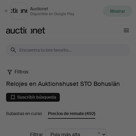
Auctionet
Mostrar
Cerrar
Disponible en Google Play
Auctionet.com
Filtros
Relojes
Relojes en Auktionshuset STO Bohuslän
en
Suscribir búsqueda
Auktionshuset
Subastas en curso
Precios de remate
(492)
STO
Bohuslän
Precios
Filtrar