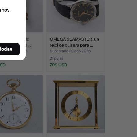
rnos.
te de pared de
OMEGA SEAMASTER, un
 primera mitad …
reloj de pulsera para …
 todas
ado 22 oct 2023
Subastado 29 ago 2025
s
21 pujas
USD
709 USD