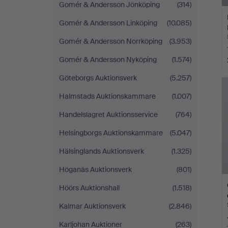
Gomér & Andersson Jönköping
(314)
Gomér & Andersson Linköping
(10.085)
Gomér & Andersson Norrköping
(3.953)
Gomér & Andersson Nyköping
(1.574)
Göteborgs Auktionsverk
(5.257)
Halmstads Auktionskammare
(1.007)
Handelslagret Auktionsservice
(764)
Helsingborgs Auktionskammare
(5.047)
Hälsinglands Auktionsverk
(1.325)
Höganäs Auktionsverk
(801)
Höörs Auktionshall
(1.518)
Kalmar Auktionsverk
(2.846)
Karljohan Auktioner
(263)