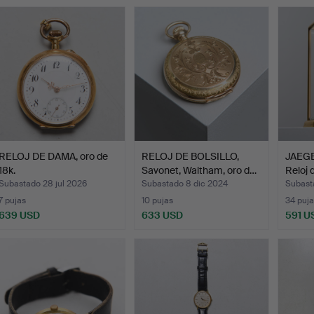
RELOJ DE DAMA, oro de
RELOJ DE BOLSILLO,
JAEGE
18k.
Savonet, Waltham, oro d…
Reloj 
Subastado 28 jul 2026
Subastado 8 dic 2024
Subast
7 pujas
10 pujas
34 puja
639 USD
633 USD
591 U