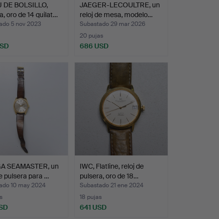
 DE BOLSILLO,
JAEGER-LECOULTRE, un
 oro de 14 quilat…
reloj de mesa, modelo…
ado 5 nov 2023
Subastado 29 mar 2026
20 pujas
USD
686 USD
A SEAMASTER, un
IWC, Flatline, reloj de
de pulsera para …
pulsera, oro de 18…
ado 10 may 2024
Subastado 21 ene 2024
s
18 pujas
SD
641 USD