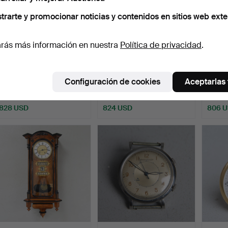
trarte y promocionar noticias y contenidos en sitios web exte
rás más información en nuestra
Política de privacidad
.
JAEGER, "Rue De La Paix",
Un reloj de pie de madera,
Colgan
reloj de mesa, s…
A.A.N, Mora, si…
roble,
Configuración de cookies
Aceptarlas
Subastado 5 nov 2023
Subastado 11 oct 2025
Subast
10 pujas
40 pujas
17 puja
828 USD
824 USD
806 