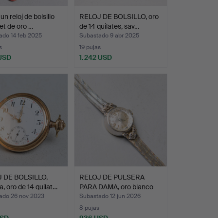
n reloj de bolsillo
RELOJ DE BOLSILLO, oro
t de oro …
de 14 quilates, sav…
ado 14 feb 2025
Subastado 9 abr 2025
s
19 pujas
 USD
1.242 USD
 DE BOLSILLO,
RELOJ DE PULSERA
 oro de 14 quilat…
PARA DAMA, oro blanco
de …
ado 26 nov 2023
Subastado 12 jun 2026
8 pujas
USD
936 USD