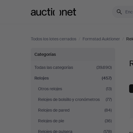
Auctionet.com
Todos los lotes cerrados
/
Formstad Auktioner
/
Rel
Relojes
Categorías
R
en
Todas las categorías
(39.690)
Relojes
(457)
Formstad
Otros relojes
(13)
Auktioner
Relojes de bolsillo y cronómetros
(77)
Relojes de pared
(84)
Relojes de pie
(36)
P
Relojes de pulsera
(178)