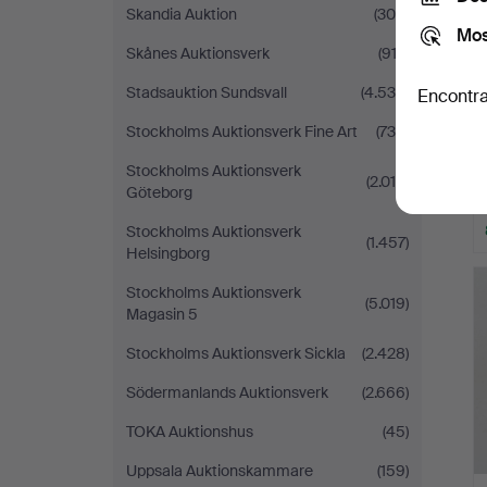
Skandia Auktion
(306)
Mos
Skånes Auktionsverk
(912)
Stadsauktion Sundsvall
(4.534)
Encontra
Stockholms Auktionsverk Fine Art
(739)
Stockholms Auktionsverk
(2.016)
Göteborg
Stockholms Auktionsverk
(1.457)
Helsingborg
Stockholms Auktionsverk
(5.019)
Magasin 5
Stockholms Auktionsverk Sickla
(2.428)
Södermanlands Auktionsverk
(2.666)
TOKA Auktionshus
(45)
Uppsala Auktionskammare
(159)