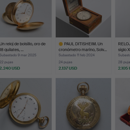
Un reloj de bolsillo, oro de
PAUL DITISHEIM. Un
RELOJ
18 quilates, …
cronómetro marino, Solv…
siglo X
Subastado 9 mar 2025
Subastado 11 feb 2024
Subast
22 pujas
24 pujas
28 puj
2.240 USD
2.137 USD
2.105
Lote
seleccionado