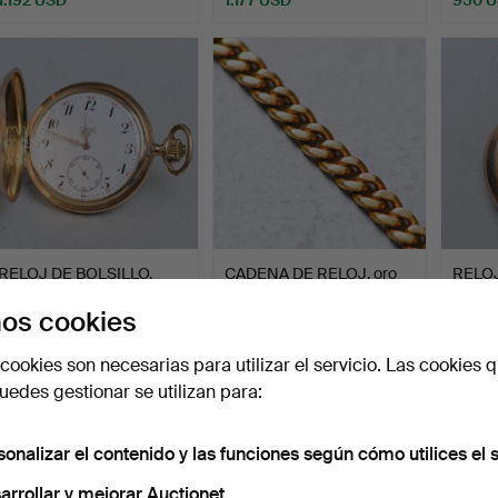
RELOJ DE BOLSILLO,
CADENA DE RELOJ, oro
RELOJ
LUC, oro de 14 quilates…
de 18 quilates, peso …
Zenith
os cookies
Subastado 15 nov 2023
Subastado 13 feb 2025
Subast
5 pujas
8 pujas
22 puja
cookies son necesarias para utilizar el servicio. Las cookies q
929 USD
909 USD
899 
edes gestionar se utilizan para:
sonalizar el contenido y las funciones según cómo utilices el s
arrollar y mejorar Auctionet.