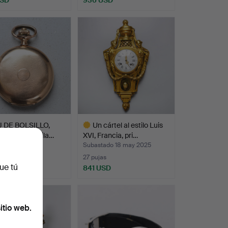
 DE BOLSILLO,
Un cártel al estilo Luis
, oro de 14 quila…
XVI, Francia, pri…
ado 4 nov 2023
Subastado 18 may 2025
s
27 pujas
ue tú
USD
841 USD
Lote
seleccionado
itio web.