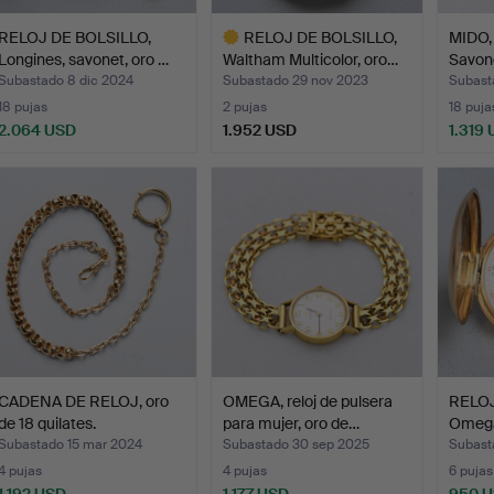
RELOJ DE BOLSILLO,
RELOJ DE BOLSILLO,
MIDO, u
Longines, savonet, oro …
Waltham Multicolor, oro…
Savone
Subastado 8 dic 2024
Subastado 29 nov 2023
Subast
18 pujas
2 pujas
18 puja
2.064 USD
1.952 USD
1.319
Lote
seleccionado
CADENA DE RELOJ, oro
OMEGA, reloj de pulsera
RELOJ
de 18 quilates.
para mujer, oro de…
Omega,
Subastado 15 mar 2024
Subastado 30 sep 2025
Subast
4 pujas
4 pujas
6 pujas
1.192 USD
1.177 USD
950 