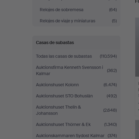
Fi
Relojes de sobremesa
(64)
r
Relojes de viaje y miniaturas
(5)
Casas de subastas
Todas las casas de subastas
(110.594)
Auktionsfirma Kenneth Svensson i
(362)
Kalmar
Auktionshuset Kolonn
(6.474)
Auktionshuset STO Bohuslän
(492)
Auktionshuset Thelin &
(2.648)
Johansson
Auktionshuset Thörner & Ek
(1.340)
Auktionskammaren Sydost Kalmar
(374)