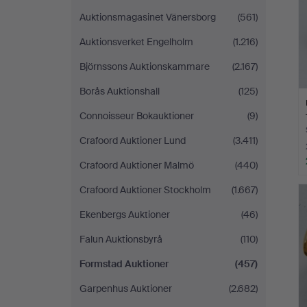
Auktionsmagasinet Vänersborg
(561)
Auktionsverket Engelholm
(1.216)
Björnssons Auktionskammare
(2.167)
Borås Auktionshall
(125)
Connoisseur Bokauktioner
(9)
Crafoord Auktioner Lund
(3.411)
Crafoord Auktioner Malmö
(440)
Crafoord Auktioner Stockholm
(1.667)
Ekenbergs Auktioner
(46)
Falun Auktionsbyrå
(110)
Formstad Auktioner
(457)
Garpenhus Auktioner
(2.682)