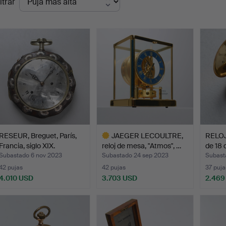
ltrar
de
emate
RESEUR, Breguet, París,
JAEGER LECOULTRE,
RELOJ
Francia, siglo XIX.
reloj de mesa, "Atmos", …
de 18 
Subastado 6 nov 2023
Subastado 24 sep 2023
Subast
42 pujas
42 pujas
37 puja
4.010 USD
3.703 USD
2.469
Lote
seleccionado