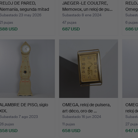
RELOJ DE PARED,
JAEGER-LE COULTRE,
RELOJ
Alemania, segunda mitad
Memovox, un reloj de pu…
Omega,
de…
Subastado 23 may 2026
Subastado 8 ene 2024
Subast
21 pujas
47 pujas
6 pujas
688 USD
687 USD
686 
ALAMBRE DE PISO, siglo
OMEGA, reloj de pulsera,
OMEG
XIX.
art déco, oro de …
reloj 
Subastado 7 ago 2023
Subastado 16 jun 2024
Subast
26 pujas
11 pujas
27 puja
658 USD
658 USD
647 U