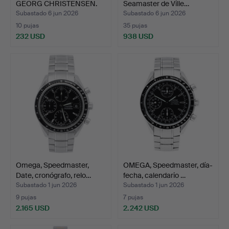
GEORG CHRISTENSEN.
Seamaster de Ville…
Reloj d…
Subastado 6 jun 2026
Subastado 6 jun 2026
10 pujas
35 pujas
232 USD
938 USD
Omega, Speedmaster,
OMEGA, Speedmaster, día-
Date, cronógrafo, relo…
fecha, calendario …
Subastado 1 jun 2026
Subastado 1 jun 2026
9 pujas
7 pujas
2.165 USD
2.242 USD