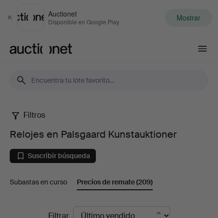
Auctionet
Mostrar
Cerrar
Disponible en Google Play
Auctionet.com
Filtros
Relojes
Relojes en Palsgaard Kunstauktioner
en
Suscribir búsqueda
Palsgaard
Subastas en curso
Precios de remate
(209)
Kunstauktioner
Precios
Filtrar