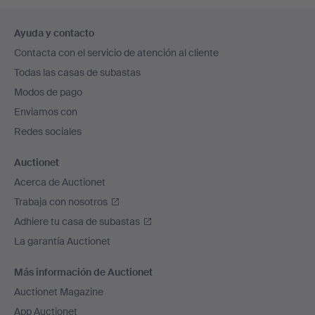
Navegación
Ayuda y contacto
en
Contacta con el servicio de atención al cliente
el
Todas las casas de subastas
pie
Modos de pago
de
Enviamos con
página
Redes sociales
Auctionet
Acerca de Auctionet
Trabaja con nosotros
Adhiere tu casa de subastas
La garantía Auctionet
Más información de Auctionet
Auctionet Magazine
App Auctionet