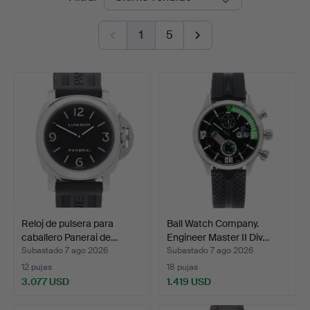
de
1
5
remate
Reloj de pulsera para
Ball Watch Company.
caballero Panerai de…
Engineer Master II Div…
Subastado 7 ago 2026
Subastado 7 ago 2026
12 pujas
18 pujas
3.077 USD
1.419 USD