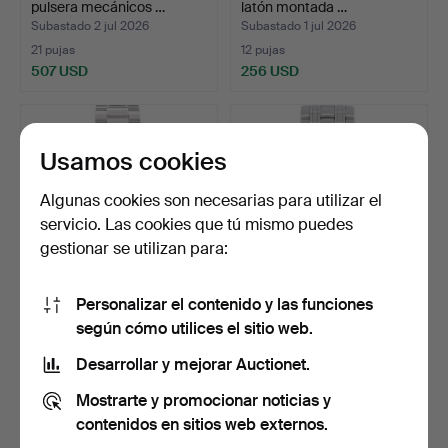
pulsera mecánicos …
latón montada …
Subastado 2 jul 2026
Subastado 1 jul 2026
21 pujas
12 pujas
507 USD
256 USD
Usamos cookies
Algunas cookies son necesarias para utilizar el
servicio. Las cookies que tú mismo puedes
gestionar se utilizan para:
Personalizar el contenido y las funciones
Omega Speedmaster
Reloj de pulsera Omega
según cómo utilices el sitio web.
Professional Moon Watch …
Seamaster Diver 300…
Subastado 30 jun 2026
Subastado 30 jun 2026
Desarrollar y mejorar Auctionet.
8 pujas
18 pujas
Mostrarte y promocionar noticias y
5.412 USD
3.093 USD
contenidos en sitios web externos.
Lote