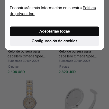
seleccionado
Encontrarás más información en nuestra
Política
de privacidad
.
Aceptarlas todas
Configuración de cookies
Reloj de pulsera para
Reloj de pulsera para
caballero Omega Spee…
caballero Omega Spee…
Subastado 30 jun 2026
Subastado 30 jun 2026
10 pujas
17 pujas
2.406 USD
2.320 USD