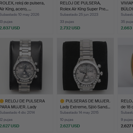
ROLEX, reloj de pulsera,
RELOJ DE PULSERA,
VIVI
Air King, acero, …
Rolex Air King Super Pre…
BÜLOW
pulser
Subastado 10 may 2026
Subastado 25 jun 2023
Subast
13 pujas
33 pujas
35 puja
2.837 USD
2.732 USD
2.663
RELOJ DE PULSERA
PULSERAS DE MUJER.
RELOJ
PARA MUJER. Lady
Lady Extreme, Sjöö Sand…
de 18 
Extreme,…
Subastado 4 dic 2014
Subastado 14 may 2015
Subast
12 pujas
10 pujas
9 pujas
2.627 USD
2.627 USD
2.627