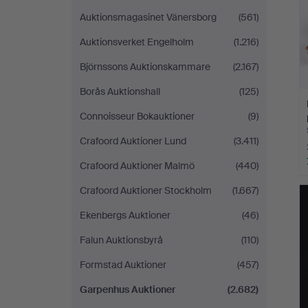
Auktionsmagasinet Vänersborg
(561)
Auktionsverket Engelholm
(1.216)
Björnssons Auktionskammare
(2.167)
Borås Auktionshall
(125)
Connoisseur Bokauktioner
(9)
Crafoord Auktioner Lund
(3.411)
Crafoord Auktioner Malmö
(440)
Crafoord Auktioner Stockholm
(1.667)
Ekenbergs Auktioner
(46)
Falun Auktionsbyrå
(110)
Formstad Auktioner
(457)
Garpenhus Auktioner
(2.682)