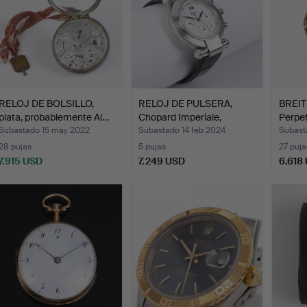
RELOJ DE BOLSILLO,
RELOJ DE PULSERA,
BREITL
plata, probablemente Al…
Chopard Imperiale,
Perpet
Cronó…
Subastado 15 may 2022
Subastado 14 feb 2024
Subast
28 pujas
5 pujas
27 puja
7.915 USD
7.249 USD
6.618