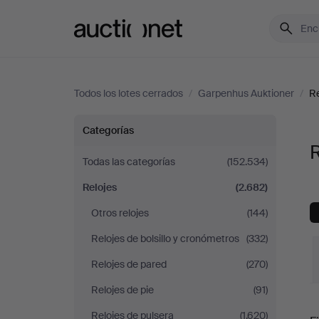
Auctionet.com
Todos los lotes cerrados
/
Garpenhus Auktioner
/
Re
Relojes
Categorías
en
Todas las categorías
(152.534)
Relojes
(2.682)
Garpenhus
Otros relojes
(144)
Auktioner
Relojes de bolsillo y cronómetros
(332)
Relojes de pared
(270)
Relojes de pie
(91)
P
Relojes de pulsera
(1.620)