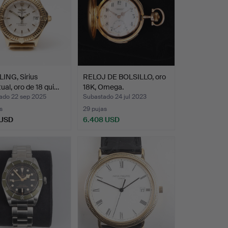
ING, Sirius
RELOJ DE BOLSILLO, oro
ual, oro de 18 qui…
18K, Omega.
ado 22 sep 2025
Subastado 24 jul 2023
s
29 pujas
 USD
6.408 USD