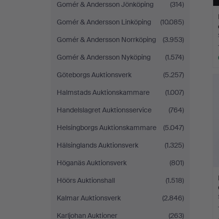
Gomér & Andersson Jönköping
(314)
Gomér & Andersson Linköping
(10.085)
Gomér & Andersson Norrköping
(3.953)
Gomér & Andersson Nyköping
(1.574)
Göteborgs Auktionsverk
(5.257)
Halmstads Auktionskammare
(1.007)
Handelslagret Auktionsservice
(764)
Helsingborgs Auktionskammare
(5.047)
Hälsinglands Auktionsverk
(1.325)
Höganäs Auktionsverk
(801)
Höörs Auktionshall
(1.518)
Kalmar Auktionsverk
(2.846)
Karljohan Auktioner
(263)