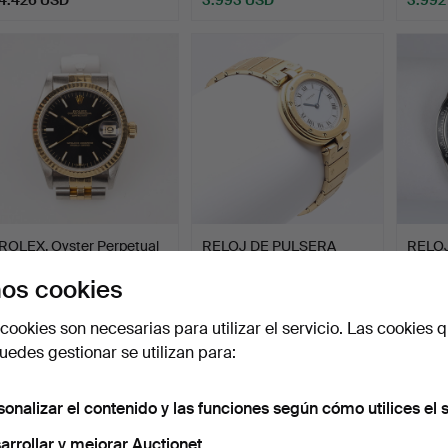
Lote
selecci
ROLEX, Oyster Perpetual
RELOJ DE PULSERA
RELOJ
Lady Datejust, aut…
PARA MUJER "Santos de
Omega
os cookies
Car…
cronó
Subastado 30 nov 2025
Subastado 24 nov 2019
Subast
18 pujas
9 pujas
8 pujas
cookies son necesarias para utilizar el servicio. Las cookies q
3.945 USD
3.677 USD
3.572
edes gestionar se utilizan para:
sonalizar el contenido y las funciones según cómo utilices el s
arrollar y mejorar Auctionet.