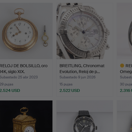
ote
Lote
eleccionado
seleccionado
RELOJ DE BOLSILLO, oro
BREITLING, Chronomat
RE
14K, siglo XIX.
Evolution, Reloj de p…
Omega
cronó
Subastado 25 abr 2023
Subastado 9 jun 2026
Subast
29 pujas
15 pujas
30 puj
2.524 USD
2.522 USD
2.316
Lote
selecci