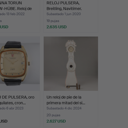
ANNA TORUN
RELOJ PULSERA,
-HÜBE. Reloj de
Breitling, Navitimer.
…
ado 13 feb 2022
Subastado 1 jun 2020
s
19 pujas
 USD
2.635 USD
 DE PULSERA, oro
Un reloj de pie de la
quilates, cron…
primera mitad del si…
ado 6 abr 2023
Subastado 4 dic 2024
20 pujas
 USD
2.627 USD