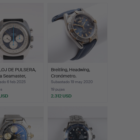
LOJ DE PULSERA,
Breitling, Headwing,
 Seamaster,
Cronómetro.
gr…
ado 6 feb 2025
Subastado 19 may 2020
as
19 pujas
 USD
2.312 USD
onado