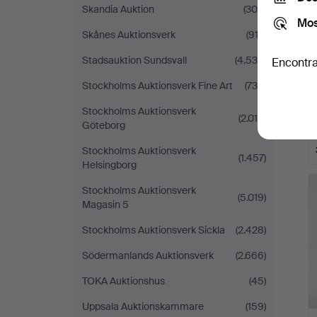
Skandia Auktion
(306)
Mos
Skånes Auktionsverk
(912)
Stadsauktion Sundsvall
(4.534)
Encontra
Stockholms Auktionsverk Fine Art
(739)
Stockholms Auktionsverk
(2.016)
Göteborg
Stockholms Auktionsverk
(1.457)
Helsingborg
Stockholms Auktionsverk
(5.019)
Magasin 5
Stockholms Auktionsverk Sickla
(2.428)
Södermanlands Auktionsverk
(2.666)
TOKA Auktionshus
(45)
Uppsala Auktionskammare
(159)