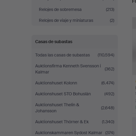
Fi
Relojes de sobremesa
(213)
r
Relojes de viaje y miniaturas
(2)
Casas de subastas
Todas las casas de subastas
(110.594)
Auktionsfirma Kenneth Svensson i
(362)
Kalmar
Auktionshuset Kolonn
(6.474)
Auktionshuset STO Bohuslän
(492)
Auktionshuset Thelin &
(2.648)
Johansson
L
Auktionshuset Thörner & Ek
(1.340)
s
Auktionskammaren Sydost Kalmar
(374)