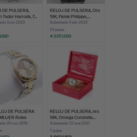
 DE PULSERA,
RELOJ DE PULSERA, Oro
n Tudor Harrods, 7…
18K, Patek Philippe,…
ado 3 jun 2023
Subastado 3 abr 2023
23 pujas
 USD
4.570 USD
LOJ DE PULSERA
RELOJ DE PULSERA, oro
MUJER Rolex
18K, Omega Constella…
-Ma…
ado 20 nov 2018
Subastado 22 ene 2021
s
7 pujas
 USD
3.992 USD