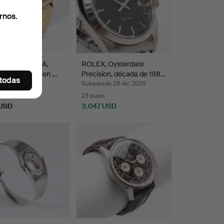
rnos.
 DE PULSERA,
ROLEX, Oysterdate
Cellini Oyster en …
Precision, década de 198…
 todas
do 18 jul 2018
Subastado 26 dic 2025
s
23 pujas
 USD
3.047 USD