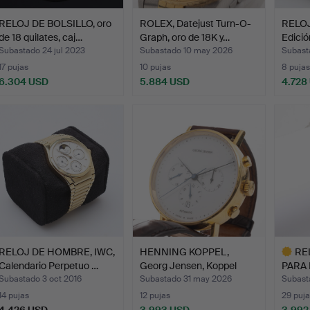
RELOJ DE BOLSILLO, oro
ROLEX, Datejust Turn-O-
RELOJ
de 18 quilates, caj…
Graph, oro de 18K y…
Edició
Subastado 24 jul 2023
Subastado 10 may 2026
Subast
17 pujas
10 pujas
8 pujas
6.304 USD
5.884 USD
4.728
RELOJ DE HOMBRE, IWC,
HENNING KOPPEL,
RE
Calendario Perpetuo …
Georg Jensen, Koppel
PARA 
Chron…
Yacht
Subastado 3 oct 2016
Subastado 31 may 2026
Subast
14 pujas
12 pujas
29 puja
4.426 USD
3.993 USD
3.992