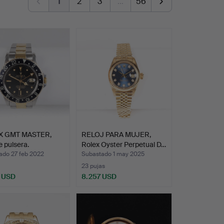
1
2
3
…
56
X GMT MASTER,
RELOJ PARA MUJER,
e pulsera.
Rolex Oyster Perpetual D…
ado 27 feb 2022
Subastado 1 may 2025
23 pujas
 USD
8.257 USD