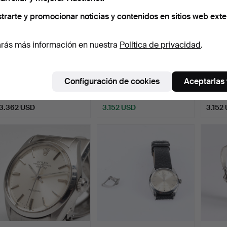
trarte y promocionar noticias y contenidos en sitios web exte
rás más información en nuestra
Política de privacidad
.
RELOJ DE PULSERA,
RELOJ DE PULSERA,
RELOJ
Omega Speedmaster
Rolex Cellini Oyster en …
Rolex 
Configuración de cookies
Aceptarlas
Schuma…
Subastado 23 jul 2025
Subastado 24 mar 2019
Subasta
2 pujas
7 pujas
15 puja
3.362 USD
3.152 USD
3.152