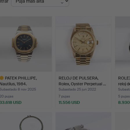
ltrar
de
emate
PATEK PHILLIPE,
RELOJ DE PULSERA,
ROLE
Nautilus, 1984.
Rolex, Oyster Perpetual …
reloj d
Subastado 8 nov 2025
Subastado 25 jun 2022
Subast
20 pujas
7 pujas
5 pujas
33.618 USD
11.556 USD
8.930
ote
eleccionado