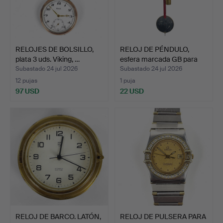
RELOJES DE BOLSILLO,
RELOJ DE PÉNDULO,
plata 3 uds. Viking, …
esfera marcada GB para
G…
Subastado 24 jul 2026
Subastado 24 jul 2026
12 pujas
1 puja
97 USD
22 USD
RELOJ DE BARCO. LATÓN,
RELOJ DE PULSERA PARA