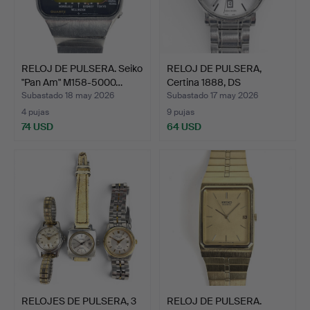
RELOJ DE PULSERA. Seiko
RELOJ DE PULSERA,
"Pan Am" M158-5000…
Certina 1888, DS
Caimano…
Subastado 18 may 2026
Subastado 17 may 2026
4 pujas
9 pujas
74 USD
64 USD
RELOJES DE PULSERA, 3
RELOJ DE PULSERA.