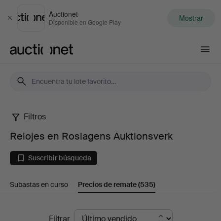
Auctionet
Mostrar
Cerrar
Disponible en Google Play
Auctionet.com
Filtros
Relojes
Relojes en Roslagens Auktionsverk
en
Suscribir búsqueda
Roslagens
Subastas en curso
Precios de remate
(535)
Auktionsverk
Precios
Filtrar