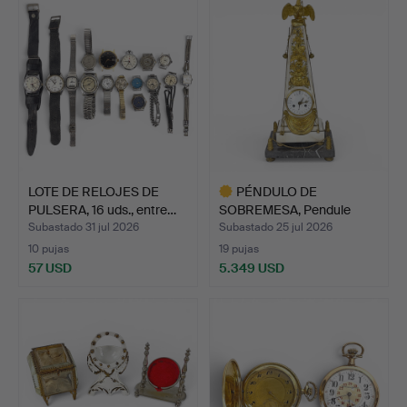
LOTE DE RELOJES DE
PÉNDULO DE
PULSERA, 16 uds., entre…
SOBREMESA, Pendule
Obelisque, P…
Subastado 31 jul 2026
Subastado 25 jul 2026
10 pujas
19 pujas
57 USD
5.349 USD
Lote
seleccionado