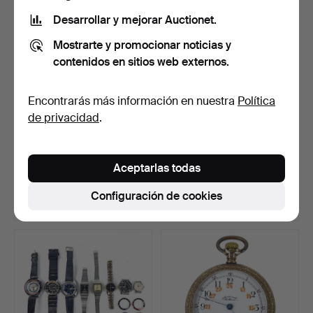
Desarrollar y mejorar Auctionet.
Mostrarte y promocionar noticias y
contenidos en sitios web externos.
Encontrarás más información en nuestra
Política
de privacidad
.
RELOJ DE PARED, cuarzo,
RELOJ DE PIE, reloj de
Westerstrand, Suec…
cuarzo, "Pendel", d…
Aceptarlas todas
Subastado 5 jun 2026
Subastado 4 jun 2026
9 pujas
5 pujas
Configuración de cookies
59 USD
65 USD