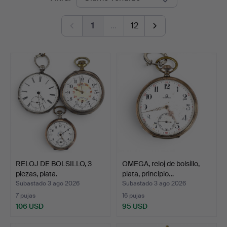
de
1
…
12
remate
RELOJ DE BOLSILLO, 3
OMEGA, reloj de bolsillo,
piezas, plata.
plata, principio…
Subastado 3 ago 2026
Subastado 3 ago 2026
7 pujas
16 pujas
106 USD
95 USD