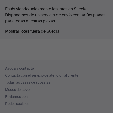
Estás viendo únicamente los lotes en Suecia.
Disponemos de un servicio de envío con tarifas planas
para todas nuestras piezas.
Mostrar lotes fuera de Suecia
Navegación
Ayuda y contacto
en
Contacta con el servicio de atención al cliente
el
Todas las casas de subastas
pie
Modos de pago
de
Enviamos con
página
Redes sociales