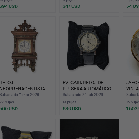
694 USD
347 USD
54 U
RELOJ
BVLGARI. RELOJ DE
JAEG
NEORRENACENTISTA
PULSERA AUTOMÁTICO.
VINTA
ALEMAN, FINALES DEL…
PULS
Subastado 11 mar 2026
Subastado 24 feb 2026
Subast
22 pujas
13 pujas
15 puja
500 USD
636 USD
1.503