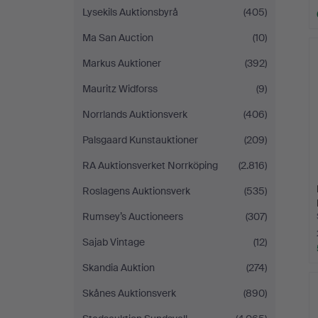
Lysekils Auktionsbyrå
(405)
Ma San Auction
(10)
Markus Auktioner
(392)
Mauritz Widforss
(9)
Norrlands Auktionsverk
(406)
Palsgaard Kunstauktioner
(209)
RA Auktionsverket Norrköping
(2.816)
Roslagens Auktionsverk
(535)
Rumsey’s Auctioneers
(307)
Sajab Vintage
(12)
Skandia Auktion
(274)
Skånes Auktionsverk
(890)