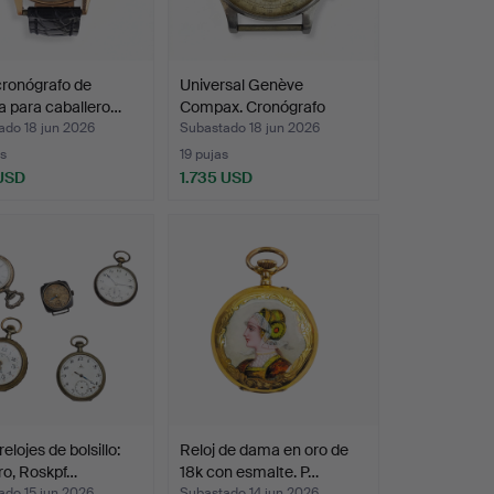
cronógrafo de
Universal Genève
a para caballero…
Compax. Cronógrafo
Vintag…
ado 18 jun 2026
Subastado 18 jun 2026
s
19 pujas
 USD
1.735 USD
elojes de bolsillo:
Reloj de dama en oro de
ro, Roskpf…
18k con esmalte. P…
ado 15 jun 2026
Subastado 14 jun 2026