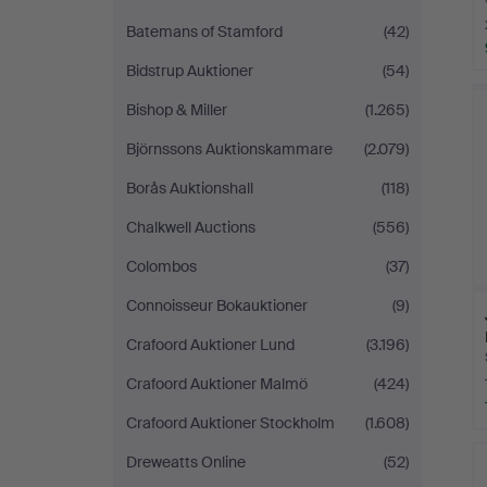
Batemans of Stamford
(42)
Bidstrup Auktioner
(54)
Bishop & Miller
(1.265)
Björnssons Auktionskammare
(2.079)
Borås Auktionshall
(118)
Chalkwell Auctions
(556)
Colombos
(37)
Connoisseur Bokauktioner
(9)
Crafoord Auktioner Lund
(3.196)
Crafoord Auktioner Malmö
(424)
Crafoord Auktioner Stockholm
(1.608)
Dreweatts Online
(52)