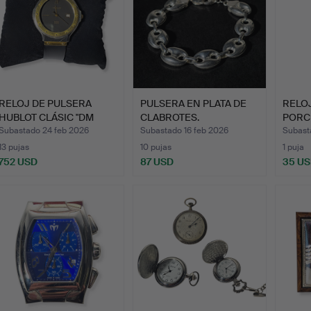
RELOJ DE PULSERA
PULSERA EN PLATA DE
RELO
HUBLOT CLÁSIC "DM
CLABROTES.
PORC
GENEVE"…
ESCE
Subastado 24 feb 2026
Subastado 16 feb 2026
Subast
13 pujas
10 pujas
1 puja
752 USD
87 USD
35 U