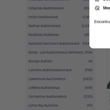
Mos
Höganäs Auktionsverk
(656)
Höörs Auktionshall
(1.382)
Encontra
Kalmar Auktionsverk
(2.246)
Karljohan Auktioner
(256)
Karlstad Hammarö Auktionsverk
(1.640)
Kunst- und Auktionshaus Kleinhenz
(709)
Kurage Auktion
(4)
Laholms Auktionskammare
(746)
Lawrences Auctioneers
(2.621)
Leiflers Auktionshus
(474)
Limhamns Auktionsbyrå
(1.120)
Lyme Bay Auctions
(47)