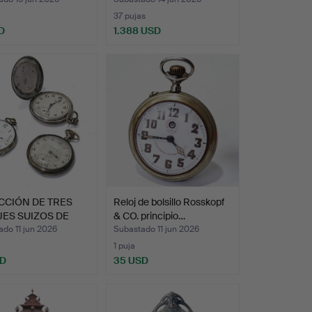
37 pujas
D
1.388 USD
CCIÓN DE TRES
Reloj de bolsillo Rosskopf
ES SUIZOS DE
& CO. principio…
IL…
do 11 jun 2026
Subastado 11 jun 2026
1 puja
SD
35 USD