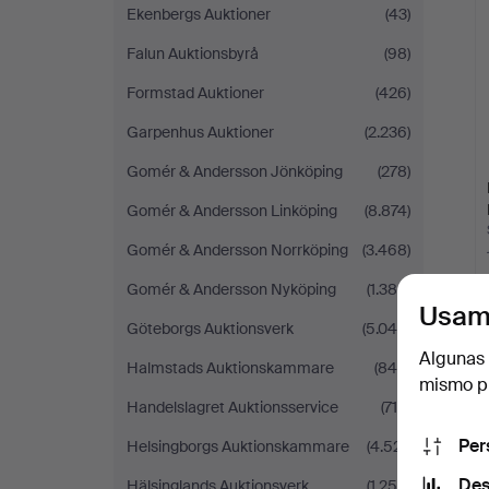
Ekenbergs Auktioner
(43)
Falun Auktionsbyrå
(98)
Formstad Auktioner
(426)
Garpenhus Auktioner
(2.236)
Gomér & Andersson Jönköping
(278)
Gomér & Andersson Linköping
(8.874)
Gomér & Andersson Norrköping
(3.468)
Gomér & Andersson Nyköping
(1.384)
Usam
Göteborgs Auktionsverk
(5.044)
Algunas 
Halmstads Auktionskammare
(849)
mismo pu
Handelslagret Auktionsservice
(716)
Per
Helsingborgs Auktionskammare
(4.521)
Des
Hälsinglands Auktionsverk
(1.259)