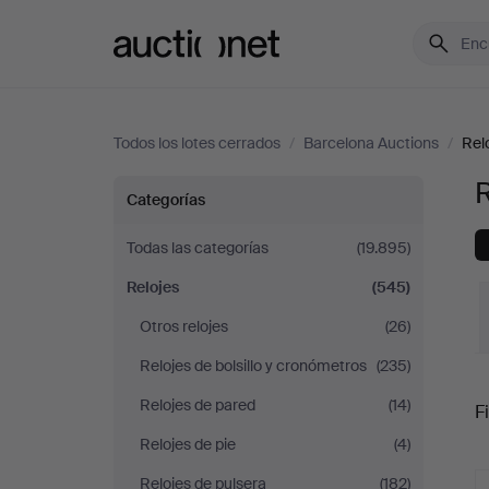
Auctionet.com
Todos los lotes cerrados
/
Barcelona Auctions
/
Rel
R
Relojes
Categorías
en
Todas las categorías
(19.895)
Relojes
(545)
Barcelona
Otros relojes
(26)
Auctions
Relojes de bolsillo y cronómetros
(235)
P
Relojes de pared
(14)
Fi
Relojes de pie
(4)
r
Relojes de pulsera
(182)