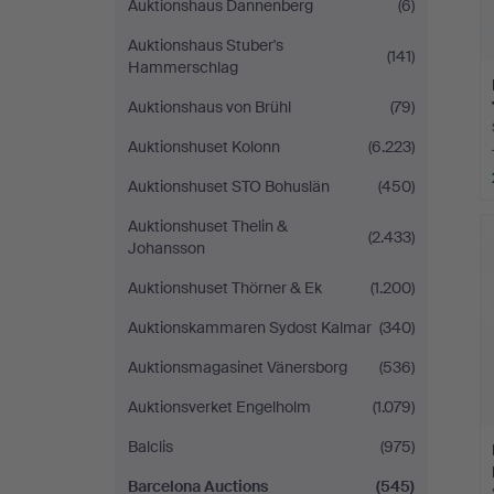
Auktionshaus Dannenberg
(6)
Auktionshaus Stuber's
(141)
Hammerschlag
Auktionshaus von Brühl
(79)
Auktionshuset Kolonn
(6.223)
Auktionshuset STO Bohuslän
(450)
Auktionshuset Thelin &
(2.433)
Johansson
Auktionshuset Thörner & Ek
(1.200)
Auktionskammaren Sydost Kalmar
(340)
Auktionsmagasinet Vänersborg
(536)
Auktionsverket Engelholm
(1.079)
Balclis
(975)
Barcelona Auctions
(545)