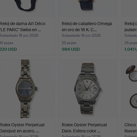
Reloj de dama Art Déco
Reloj de caballero Omega
Reloj 
"LE PARC" Swiss en …
en oro de 18 K. C…
pulser
Subastado 18 jun 2026
Subastado 18 jun 2026
Subast
10 pujas
25 pujas
25 puja
220 USD
984 USD
1.041
Rolex Oyster Perpetual
Rolex Oyster Perpetual
Cinco r
Datejust en acero. …
Date. Esfera color …
Navar
Subastado 18 jun 2026
Subastado 18 jun 2026
Subast