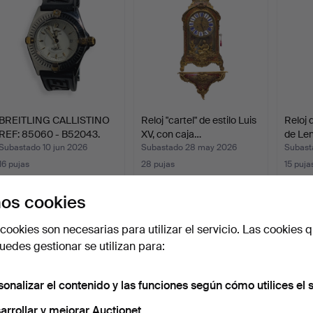
BREITLING CALLISTINO
Reloj "cartel" de estilo Luis
Reloj
REF: 85060 - B52043.
XV, con caja…
de Len
Subastado 10 jun 2026
Subastado 28 may 2026
Subast
16 pujas
28 pujas
15 puja
185 USD
1.157 USD
984 
os cookies
cookies son necesarias para utilizar el servicio. Las cookies q
edes gestionar se utilizan para:
sonalizar el contenido y las funciones según cómo utilices el s
arrollar y mejorar Auctionet.