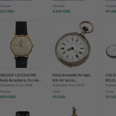
21 pujas
24 pujas
4 pujas
927 USD
4.047 USD
47 US
JAEGER-LECOULTRE.
Reloj de bolsillo fin siglo
COLE
Reloj de pulsera. Oro de…
XIX-1er tercio…
RELOJ
BOLS
Subastado 12 jun 2026
Subastado 11 jun 2026
Subasta
14 pujas
1 puja
1 puja
1.619 USD
35 USD
35 U