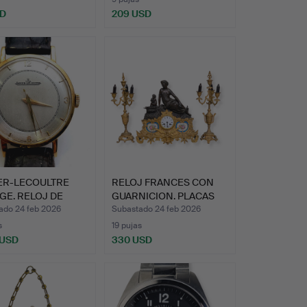
SD
209 USD
ER-LECOULTRE
RELOJ FRANCES CON
GE. RELOJ DE
GUARNICION. PLACAS
ERA…
DE PO…
ado 24 feb 2026
Subastado 24 feb 2026
s
19 pujas
 USD
330 USD