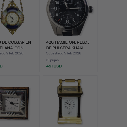
J DE COLGAR EN
420. HAMILTON. RELOJ
ELANA. CON
DE PULSERA KHAKI
NAS …
FIEL…
ado 9 feb 2026
Subastado 5 feb 2026
31 pujas
SD
451 USD