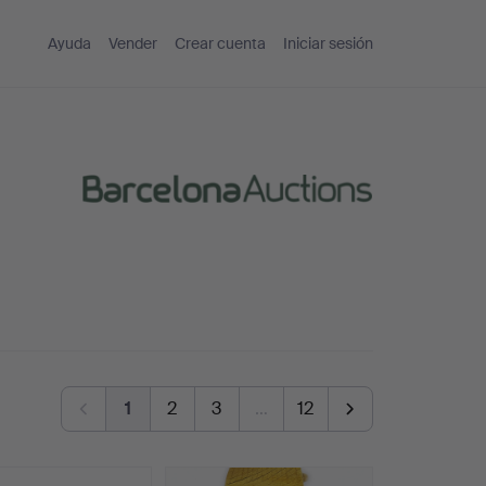
Ayuda
Vender
Crear cuenta
Iniciar sesión
1
2
3
…
12