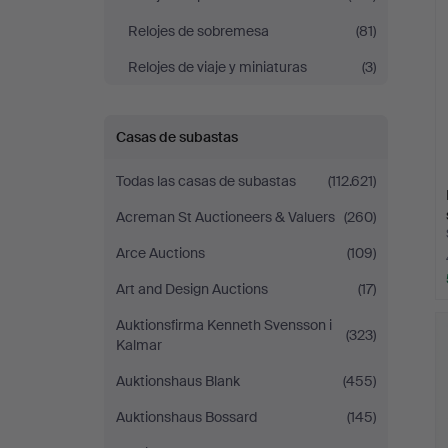
Relojes de sobremesa
(81)
Relojes de viaje y miniaturas
(3)
Casas de subastas
Todas las casas de subastas
(112.621)
Acreman St Auctioneers & Valuers
(260)
Arce Auctions
(109)
Art and Design Auctions
(17)
Auktionsfirma Kenneth Svensson i
(323)
Kalmar
Auktionshaus Blank
(455)
Auktionshaus Bossard
(145)