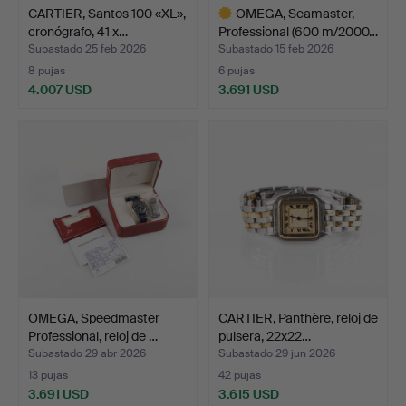
CARTIER, Santos 100 «XL»,
OMEGA, Seamaster,
cronógrafo, 41 x…
Professional (600 m/2000…
Subastado 25 feb 2026
Subastado 15 feb 2026
8 pujas
6 pujas
4.007 USD
3.691 USD
Lote
seleccionado
OMEGA, Speedmaster
CARTIER, Panthère, reloj de
Professional, reloj de …
pulsera, 22x22…
Subastado 29 abr 2026
Subastado 29 jun 2026
13 pujas
42 pujas
3.691 USD
3.615 USD