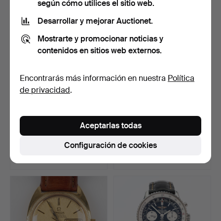
según cómo utilices el sitio web.
Desarrollar y mejorar Auctionet.
Mostrarte y promocionar noticias y
contenidos en sitios web externos.
Encontrarás más información en nuestra
Política
de privacidad
.
OMEGA, reloj de pulsera,
OMEGA, Ladymatic, oro de
Aceptarlas todas
20 mm, oro de 18K…
18K, 18 mm, aprox…
Subastado 5 jun 2026
Subastado 24 jul 2026
Configuración de cookies
7 pujas
7 pujas
3.164 USD
3.164 USD