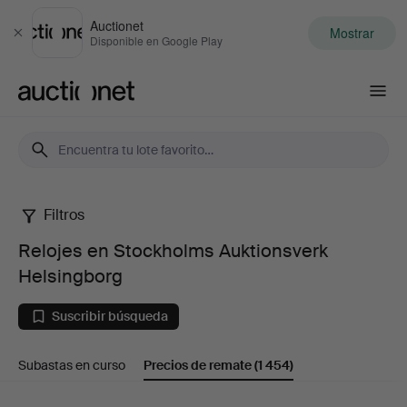
Auctionet
Mostrar
Cerrar
Disponible en Google Play
Auctionet.com
Filtros
Relojes
Relojes en Stockholms Auktionsverk
en
Helsingborg
Stockholms
Suscribir búsqueda
Auktionsverk
Subastas en curso
Precios de remate
(1 454)
Helsingborg