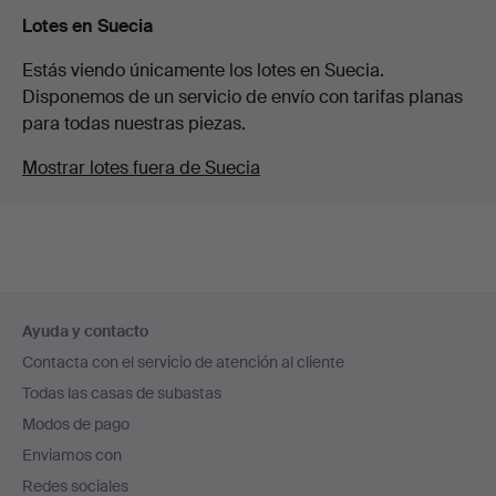
Lotes en Suecia
Estás viendo únicamente los lotes en Suecia.
Disponemos de un servicio de envío con tarifas planas
para todas nuestras piezas.
Mostrar lotes fuera de Suecia
Navegación
Ayuda y contacto
en
Contacta con el servicio de atención al cliente
el
Todas las casas de subastas
pie
Modos de pago
de
Enviamos con
página
Redes sociales