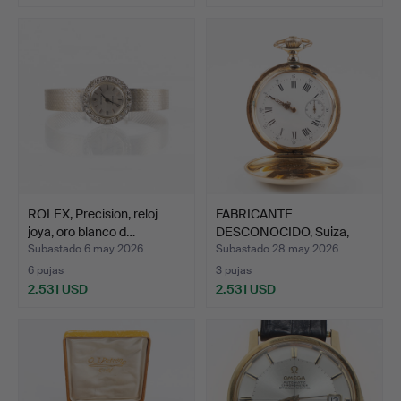
ROLEX, Precision, reloj
FABRICANTE
joya, oro blanco d…
DESCONOCIDO, Suiza,
reloj de bo…
Subastado 6 may 2026
Subastado 28 may 2026
6 pujas
3 pujas
2.531 USD
2.531 USD