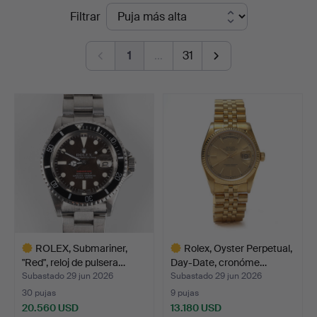
Precios
Filtrar
de
1
…
31
remate
ROLEX, Submariner,
Rolex, Oyster Perpetual,
"Red", reloj de pulsera…
Day-Date, cronóme…
Subastado 29 jun 2026
Subastado 29 jun 2026
30 pujas
9 pujas
20.560 USD
13.180 USD