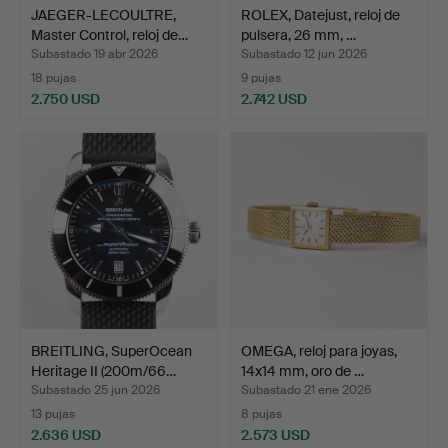
JAEGER-LECOULTRE,
ROLEX, Datejust, reloj de
Master Control, reloj de…
pulsera, 26 mm, …
Subastado 19 abr 2026
Subastado 12 jun 2026
18 pujas
9 pujas
2.750 USD
2.742 USD
BREITLING, SuperOcean
OMEGA, reloj para joyas,
Heritage II (200m/66…
14x14 mm, oro de …
Subastado 25 jun 2026
Subastado 21 ene 2026
13 pujas
8 pujas
2.636 USD
2.573 USD