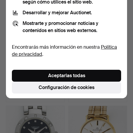
según cómo utilices el sitio web.
Desarrollar y mejorar Auctionet.
Mostrarte y promocionar noticias y
contenidos en sitios web externos.
Encontrarás más información en nuestra
Política
de privacidad
.
RELOJ DE BOLSILLO, oro
STRAND, reloj de frac,
Aceptarlas todas
de 18 k, esfera de …
acero, años 30, OME…
Subastado 22 jul 2026
Subastado 22 jul 2026
Configuración de cookies
6 pujas
22 pujas
511 USD
143 USD