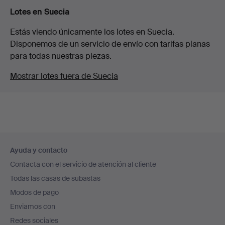
Lotes en Suecia
Estás viendo únicamente los lotes en Suecia.
Disponemos de un servicio de envío con tarifas planas
para todas nuestras piezas.
Mostrar lotes fuera de Suecia
Navegación
Ayuda y contacto
en
Contacta con el servicio de atención al cliente
el
Todas las casas de subastas
pie
Modos de pago
de
Enviamos con
página
Redes sociales