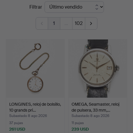
Precios
Filtrar
5
de
1
…
102
remate
LONGINES, reloj de bolsillo,
OMEGA, Seamaster, reloj
10 grands pri…
de pulsera, 33 mm,…
Subastado 8 ago 2026
Subastado 8 ago 2026
37 pujas
11 pujas
261 USD
239 USD