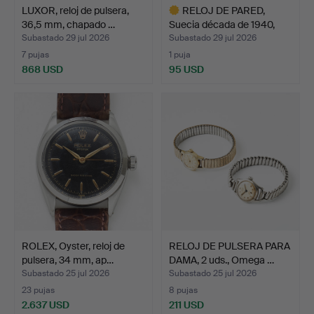
LUXOR, reloj de pulsera,
RELOJ DE PARED,
36,5 mm, chapado …
Suecia década de 1940,
Swe…
Subastado 29 jul 2026
Subastado 29 jul 2026
7 pujas
1 puja
868 USD
95 USD
Lote
seleccionado
ROLEX, Oyster, reloj de
RELOJ DE PULSERA PARA
pulsera, 34 mm, ap…
DAMA, 2 uds., Omega …
Subastado 25 jul 2026
Subastado 25 jul 2026
23 pujas
8 pujas
2.637 USD
211 USD