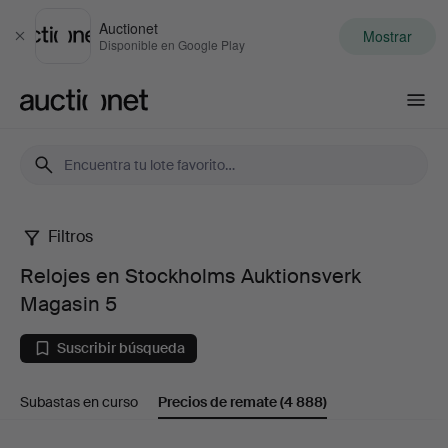
Auctionet
Mostrar
Cerrar
Disponible en Google Play
Auctionet.com
Filtros
Relojes
Relojes en Stockholms Auktionsverk
en
Magasin 5
Stockholms
Suscribir búsqueda
Auktionsverk
Subastas en curso
Precios de remate
(4 888)
Magasin