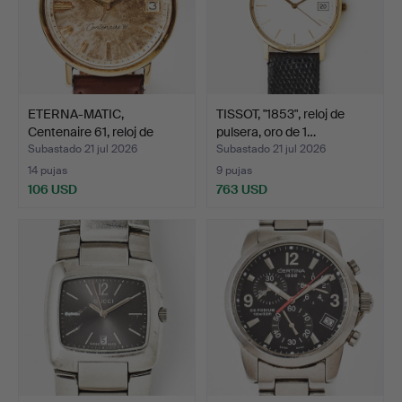
ETERNA-MATIC,
TISSOT, "1853", reloj de
Centenaire 61, reloj de
pulsera, oro de 1…
puls…
Subastado 21 jul 2026
Subastado 21 jul 2026
14 pujas
9 pujas
106 USD
763 USD