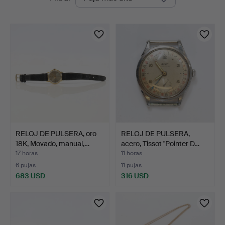
en
Nyköping
curso
RELOJ DE PULSERA, oro
RELOJ DE PULSERA,
18K, Movado, manual,…
acero, Tissot "Pointer D…
17 horas
11 horas
6 pujas
11 pujas
683 USD
316 USD