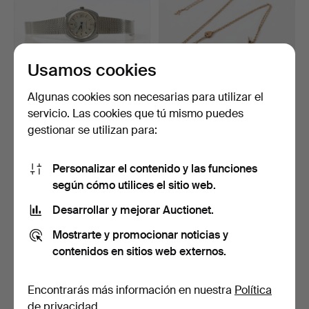
Usamos cookies
Algunas cookies son necesarias para utilizar el
RELOJ DE PULSERA,
RELOJ DE BOLSILLO,
servicio. Las cookies que tú mismo puedes
acero, Royce, automático…
plata, siglo XX.
gestionar se utilizan para:
12 horas
13 horas
2 pujas
Estimación
37 USD
64 USD
Personalizar el contenido y las funciones
según cómo utilices el sitio web.
Desarrollar y mejorar Auctionet.
Mostrarte y promocionar noticias y
contenidos en sitios web externos.
Encontrarás más información en nuestra
Política
de privacidad
.