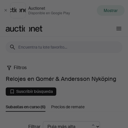
Auctionet
Mostrar
Cerrar
Disponible en Google Play
Auctionet.com
Filtros
Relojes
Relojes en Gomér & Andersson Nyköping
en
Suscribir búsqueda
Gomér
Subastas en curso
(6)
Precios de remate
&
Andersson
Subastas
Filtrar