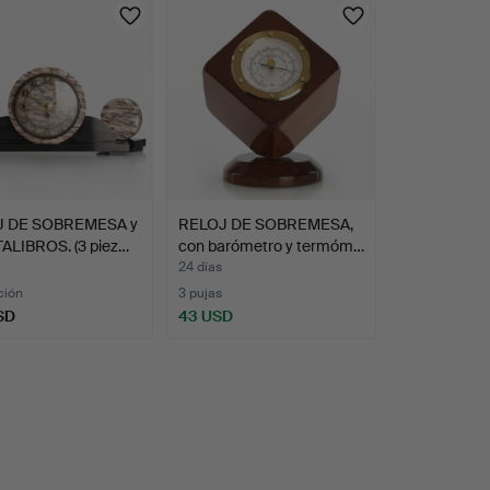
J DE SOBREMESA y
RELOJ DE SOBREMESA,
ALIBROS. (3 piez…
con barómetro y termóm…
24 días
ción
3 pujas
SD
43 USD