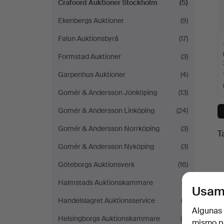
Crafoord Auktioner Stockholm
(5)
Ekenbergs Auktioner
(9)
Falun Auktionsbyrå
(17)
Formstad Auktioner
(3)
Garpenhus Auktioner
(4)
Gomér & Andersson Jönköping
(13)
L
s
Gomér & Andersson Linköping
(24)
Gomér & Andersson Norrköping
(3)
T
Gomér & Andersson Nyköping
(3)
Göteborgs Auktionsverk
(16)
Halmstads Auktionskammare
(7)
Usam
Handelslagret Auktionsservice
(3)
Algunas 
Helsingborgs Auktionskammare
(9)
mismo pu