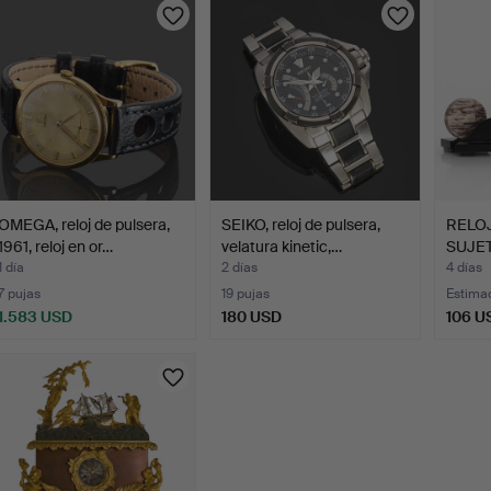
OMEGA, reloj de pulsera,
SEIKO, reloj de pulsera,
RELO
1961, reloj en or…
velatura kinetic,…
SUJET
1 día
2 días
4 días
7 pujas
19 pujas
Estima
1.583 USD
180 USD
106 U