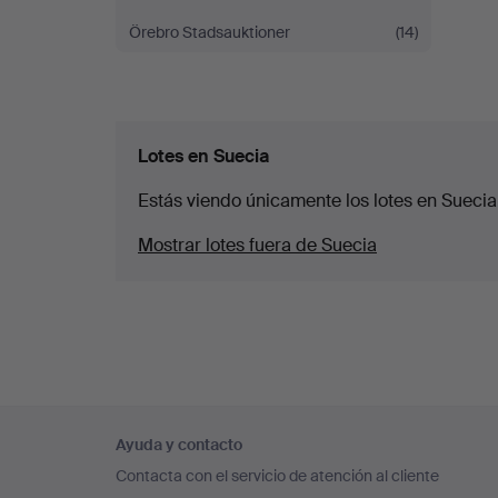
Örebro Stadsauktioner
(14)
Lotes en Suecia
Estás viendo únicamente los lotes en Suecia
Mostrar lotes fuera de Suecia
Navegación
Ayuda y contacto
en
Contacta con el servicio de atención al cliente
el