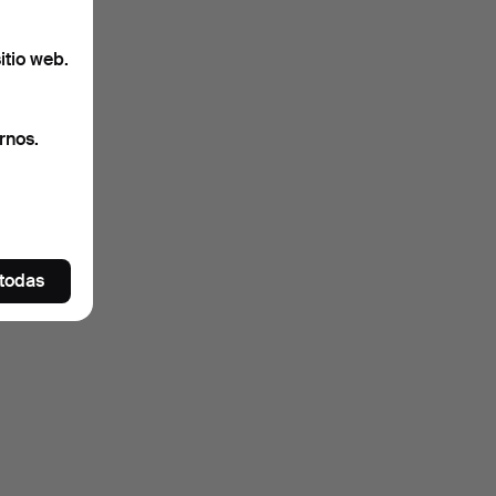
itio web.
rnos.
 todas