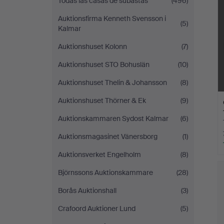
Todas las casas de subastas
(496)
Auktionsfirma Kenneth Svensson i
(5)
Kalmar
Auktionshuset Kolonn
(7)
Auktionshuset STO Bohuslän
(10)
Auktionshuset Thelin & Johansson
(8)
Auktionshuset Thörner & Ek
(9)
Auktionskammaren Sydost Kalmar
(6)
Auktionsmagasinet Vänersborg
(1)
Auktionsverket Engelholm
(8)
Björnssons Auktionskammare
(28)
Borås Auktionshall
(3)
Crafoord Auktioner Lund
(5)