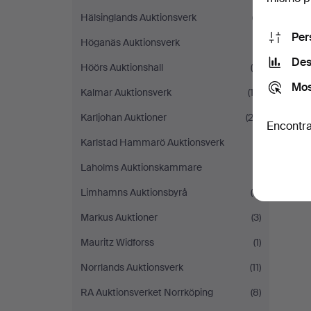
Hälsinglands Auktionsverk
(7)
Per
Höganäs Auktionsverk
(1)
Des
Höörs Auktionshall
(4)
Mos
Kalmar Auktionsverk
(13)
Karljohan Auktioner
(23)
Encontra
Karlstad Hammarö Auktionsverk
(1)
Laholms Auktionskammare
(1)
Limhamns Auktionsbyrå
(8)
Markus Auktioner
(3)
Mauritz Widforss
(1)
Norrlands Auktionsverk
(11)
RA Auktionsverket Norrköping
(8)