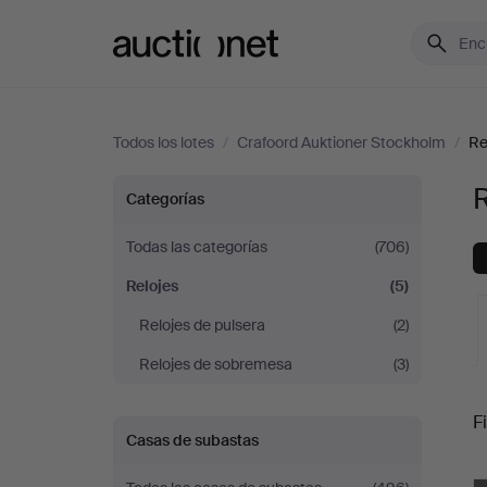
Auctionet.com
Todos los lotes
/
Crafoord Auktioner Stockholm
/
Re
Relojes
R
Categorías
en
Todas las categorías
(706)
Relojes
(5)
Crafoord
Relojes de pulsera
(2)
Auktioner
Relojes de sobremesa
(3)
S
Stockholm
Fi
Casas de subastas
c