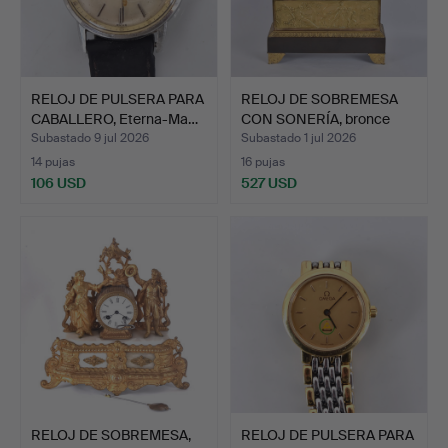
RELOJ DE PULSERA PARA
RELOJ DE SOBREMESA
CABALLERO, Eterna-Ma…
CON SONERÍA, bronce
dor…
Subastado 9 jul 2026
Subastado 1 jul 2026
14 pujas
16 pujas
106 USD
527 USD
RELOJ DE SOBREMESA,
RELOJ DE PULSERA PARA