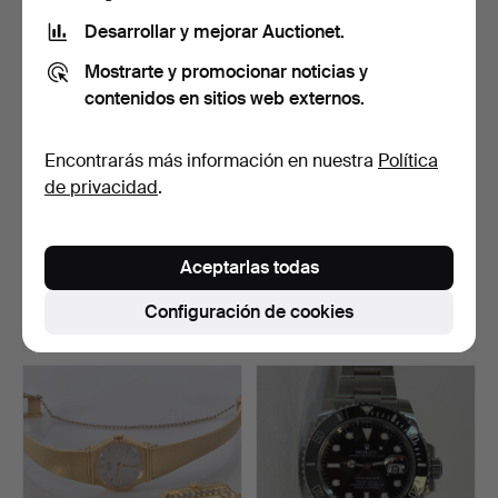
Desarrollar y mejorar Auctionet.
Mostrarte y promocionar noticias y
contenidos en sitios web externos.
Encontrarás más información en nuestra
Política
de privacidad
.
RELOJ DE PULSERA PARA
RELOJ DE BOLSILLO, 3
CABALLERO, 3 uds., m…
uds., plata, cambio d…
Aceptarlas todas
Subastado 25 jun 2026
Subastado 24 jun 2026
1 puja
4 pujas
Configuración de cookies
32 USD
43 USD