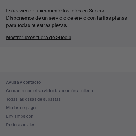
Estás viendo únicamente los lotes en Suecia.
Disponemos de un servicio de envío con tarifas planas
para todas nuestras piezas.
Mostrar lotes fuera de Suecia
Navegación
Ayuda y contacto
en
Contacta con el servicio de atención al cliente
el
Todas las casas de subastas
pie
Modos de pago
de
Enviamos con
página
Redes sociales