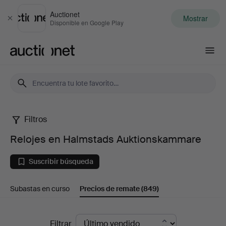
Auctionet
Mostrar
Cerrar
Disponible en Google Play
Auctionet.com
Filtros
Relojes
Relojes en Halmstads Auktionskammare
en
Suscribir búsqueda
Halmstads
Subastas en curso
Precios de remate
(849)
Auktionskammare
Precios
Filtrar