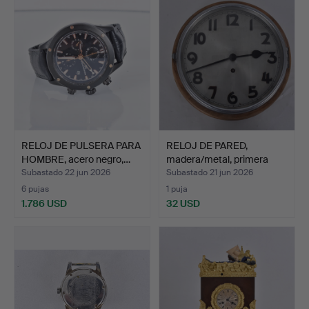
RELOJ DE PULSERA PARA
RELOJ DE PARED,
HOMBRE, acero negro,…
madera/metal, primera
mita…
Subastado 22 jun 2026
Subastado 21 jun 2026
6 pujas
1 puja
1.786 USD
32 USD