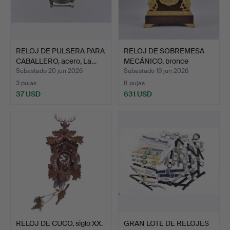
RELOJ DE PULSERA PARA
RELOJ DE SOBREMESA
CABALLERO, acero, La…
MECÁNICO, bronce
patina…
Subastado 20 jun 2026
Subastado 19 jun 2026
3 pujas
8 pujas
37 USD
631 USD
RELOJ DE CUCO, siglo XX.
GRAN LOTE DE RELOJES