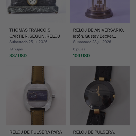
THOMAS FRANCOIS
RELOJ DE ANIVERSARIO,
CARTIER. SEGÚN. RELOJ
latón, Gustav Becker…
DE S…
Subastado 25 jul 2026
Subastado 23 jul 2026
19 pujas
6 pujas
337 USD
106 USD
RELOJ DE PULSERA PARA
RELOJ DE PULSERA,