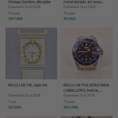
Omega Genève, décadas
metal dorado, art nouv…
de…
Subastado 14 jul 2026
Subastado 13 jul 2026
10 pujas
10 pujas
297 USD
74 USD
RELOJ DE PIE, siglo XX.
RELOJ DE PULSERA PARA
CABALLERO, Invicta, …
Subastado 12 jul 2026
Subastado 11 jul 2026
1 puja
17 pujas
32 USD
158 USD