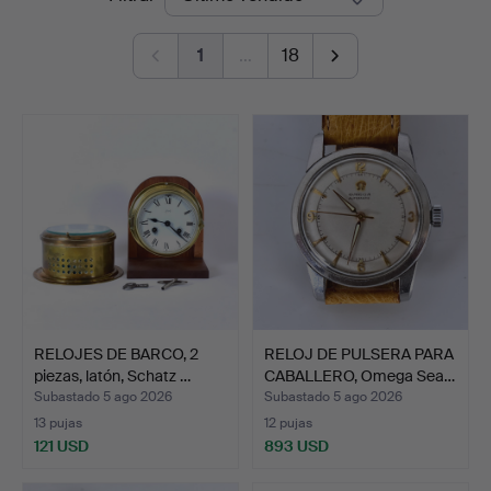
de
1
…
18
remate
RELOJES DE BARCO, 2
RELOJ DE PULSERA PARA
piezas, latón, Schatz …
CABALLERO, Omega Sea…
Subastado 5 ago 2026
Subastado 5 ago 2026
13 pujas
12 pujas
121 USD
893 USD