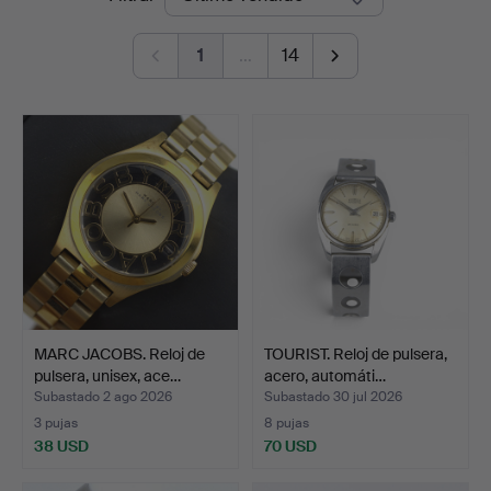
de
1
…
14
remate
MARC JACOBS. Reloj de
TOURIST. Reloj de pulsera,
pulsera, unisex, ace…
acero, automáti…
Subastado 2 ago 2026
Subastado 30 jul 2026
3 pujas
8 pujas
38 USD
70 USD