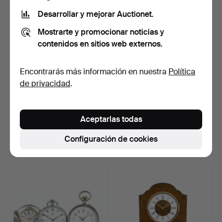
Desarrollar y mejorar Auctionet.
Mostrarte y promocionar noticias y
contenidos en sitios web externos.
Encontrarás más información en nuestra
Política
de privacidad
.
Reloj de pulsera para mujer,
RELOJ DE PIE, madera
oro de 18 qui…
pintada, maquinaria m…
Aceptarlas todas
Subastado 27 abr 2026
Subastado 20 abr 2026
4 pujas
27 pujas
Configuración de cookies
317 USD
361 USD