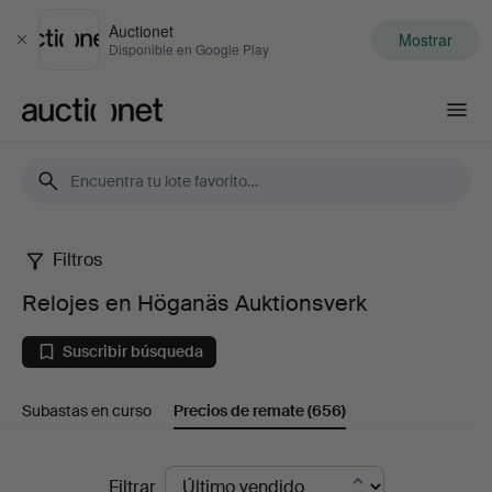
Auctionet
Mostrar
Cerrar
Disponible en Google Play
Auctionet.com
Filtros
Relojes
Relojes en Höganäs Auktionsverk
en
Suscribir búsqueda
Höganäs
Subastas en curso
Precios de remate
(656)
Auktionsverk
Precios
Filtrar