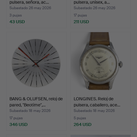
pulsera, señora, ac…
pulsera, unisex, a…
Subastado 26 may 2026
Subastado 26 may 2026
3 pujas
17 pujas
43 USD
211 USD
BANG & OLUFSEN, reloj de
LONGINES. Reloj de
pared, "Beotime",…
pulsera, caballero, ace…
Subastado 18 may 2026
Subastado 18 may 2026
17 pujas
5 pujas
346 USD
264 USD