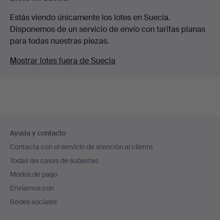
Estás viendo únicamente los lotes en Suecia.
Disponemos de un servicio de envío con tarifas planas
para todas nuestras piezas.
Mostrar lotes fuera de Suecia
Navegación
Ayuda y contacto
en
Contacta con el servicio de atención al cliente
el
Todas las casas de subastas
pie
Modos de pago
de
Enviamos con
página
Redes sociales