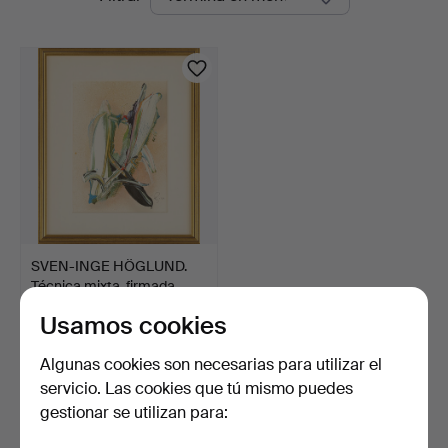
en
curso
SVEN-INGE HÖGLUND.
Técnica mixta, firmada,…
3 días
Usamos cookies
2 pujas
43 USD
Algunas cookies son necesarias para utilizar el
servicio. Las cookies que tú mismo puedes
Suscribir búsqueda
gestionar se utilizan para:
También puedes buscar en
nuestro archivo de