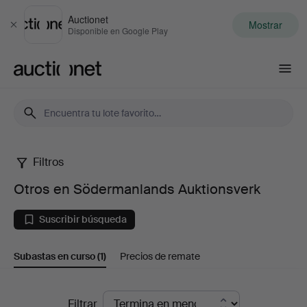
Auctionet
Mostrar
Cerrar
Disponible en Google Play
Auctionet.com
Filtros
Otros
Otros en Södermanlands Auktionsverk
en
Suscribir búsqueda
Södermanlands
Subastas en curso
(1)
Precios de remate
Auktionsverk
Subastas
Filtrar