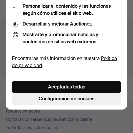
Personalizar el contenido y las funciones
subastas concluidas
.
según cómo utilices el sitio web.
Desarrollar y mejorar Auctionet.
Lotes en Suecia
Mostrarte y promocionar noticias y
Estás viendo únicamente los lotes en Suecia.
contenidos en sitios web externos.
Disponemos de un servicio de envío con tarifas planas
para todas nuestras piezas.
Encontrarás más información en nuestra
Política
de privacidad
.
Mostrar lotes fuera de Suecia
Aceptarlas todas
Configuración de cookies
Navegación
Ayuda y contacto
en
Contacta con el servicio de atención al cliente
el
Todas las casas de subastas
pie