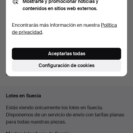
Mostrarte y promocionar noticias y
contenidos en sitios web externos.
KEITH HARING.
CATÁLOGO DE
EXPOSICIÓN, Paul…
9 días
Encontrarás más información en nuestra
Política
1 puja
de privacidad
.
32 USD
Suscribir búsqueda
Aceptarlas todas
Configuración de cookies
También puedes buscar en
nuestro archivo de
subastas concluidas
.
Lotes en Suecia
Estás viendo únicamente los lotes en Suecia.
Disponemos de un servicio de envío con tarifas planas
para todas nuestras piezas.