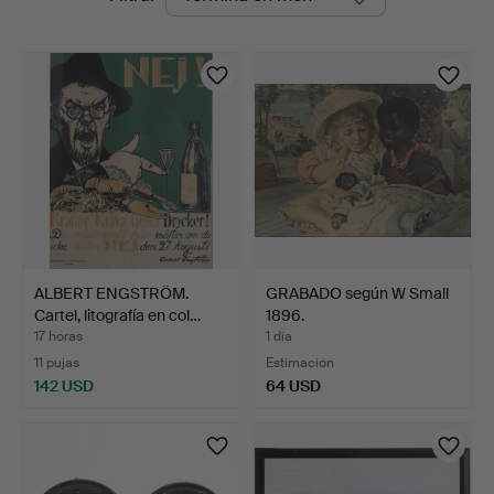
en
curso
ALBERT ENGSTRÖM.
GRABADO según W Small
Cartel, litografía en col…
1896.
17 horas
1 día
11 pujas
Estimación
142 USD
64 USD