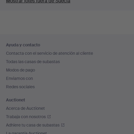
Mostrar lotes fuera de Suecia
Navegación
Ayuda y contacto
en
Contacta con el servicio de atención al cliente
el
Todas las casas de subastas
pie
Modos de pago
de
Enviamos con
página
Redes sociales
Auctionet
Acerca de Auctionet
Trabaja con nosotros
Adhiere tu casa de subastas
La garantía Auctionet