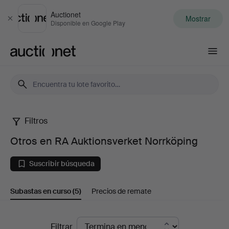
Auctionet
Mostrar
Cerrar
Disponible en Google Play
Auctionet.com
Filtros
Otros
Otros en RA Auktionsverket Norrköping
en
Suscribir búsqueda
RA
Subastas en curso
(5)
Precios de remate
Auktionsverket
Norrköping
Subastas
Filtrar