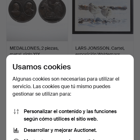
MEDALLONES, 2 piezas,
LARS JONSSON. Cartel,
metal, siglo XIX.
exposición Waldemars…
3 días
5 días
Usamos cookies
Estimación
1 puja
127 USD
32 USD
Algunas cookies son necesarias para utilizar el
servicio. Las cookies que tú mismo puedes
gestionar se utilizan para:
Personalizar el contenido y las funciones
según cómo utilices el sitio web.
Desarrollar y mejorar Auctionet.