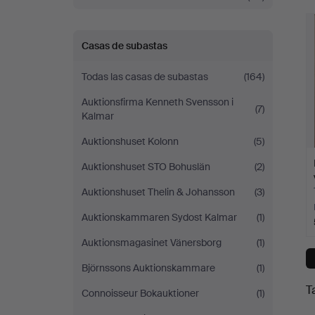
c
Casas de subastas
Todas las casas de subastas
(164)
Auktionsfirma Kenneth Svensson i
(7)
Kalmar
Auktionshuset Kolonn
(5)
Auktionshuset STO Bohuslän
(2)
Auktionshuset Thelin & Johansson
(3)
Auktionskammaren Sydost Kalmar
(1)
Auktionsmagasinet Vänersborg
(1)
Björnssons Auktionskammare
(1)
T
Connoisseur Bokauktioner
(1)