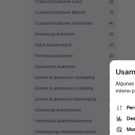
Crafoord Auktioner Lund
(2)
Crafoord Auktioner Malmö
(1)
Crafoord Auktioner Stockholm
(4)
Ekenbergs Auktioner
(2)
Falun Auktionsbyrå
(7)
Formstad Auktioner
(2)
Garpenhus Auktioner
(1)
Usam
Gomér & Andersson Jönköping
(3)
Algunas 
Gomér & Andersson Linköping
(7)
mismo pu
Gomér & Andersson Norrköping
(2)
Per
Göteborgs Auktionsverk
(3)
Des
Halmstads Auktionskammare
(1)
Mos
Helsingborgs Auktionskammare
(5)