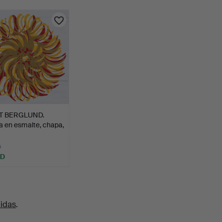
T BERGLUND.
a en esmalte, chapa,
s
SD
uidas
.