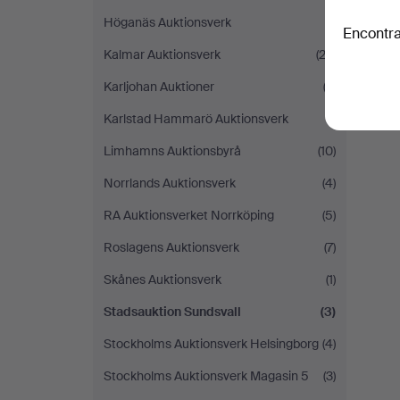
Höganäs Auktionsverk
(1)
Encontra
Kalmar Auktionsverk
(22)
Karljohan Auktioner
(2)
Karlstad Hammarö Auktionsverk
(1)
Limhamns Auktionsbyrå
(10)
Norrlands Auktionsverk
(4)
RA Auktionsverket Norrköping
(5)
Roslagens Auktionsverk
(7)
Skånes Auktionsverk
(1)
Stadsauktion Sundsvall
(3)
Stockholms Auktionsverk Helsingborg
(4)
Stockholms Auktionsverk Magasin 5
(3)