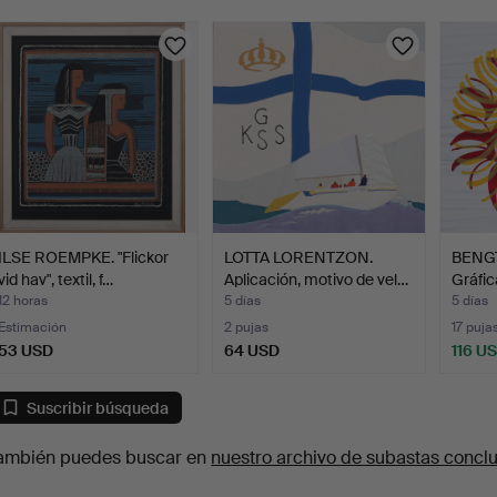
urso
ILSE ROEMPKE. "Flickor
LOTTA LORENTZON.
BENG
vid hav", textil, f…
Aplicación, motivo de vel…
Gráfic
…
12 horas
5 días
5 días
Estimación
2 pujas
17 puja
53 USD
64 USD
116 U
Suscribir búsqueda
ambién puedes buscar en
nuestro archivo de subastas concl