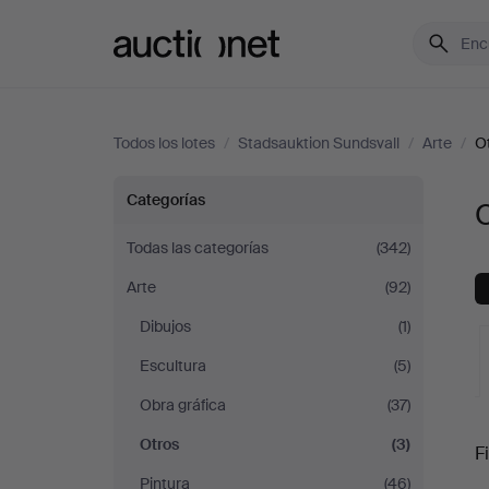
Auctionet.com
Todos los lotes
/
Stadsauktion Sundsvall
/
Arte
/
O
Otros
Categorías
O
en
Todas las categorías
(342)
Arte
(92)
Stadsauktion
Dibujos
(1)
Sundsvall
Escultura
(5)
Obra gráfica
(37)
S
Otros
(3)
Fi
Pintura
(46)