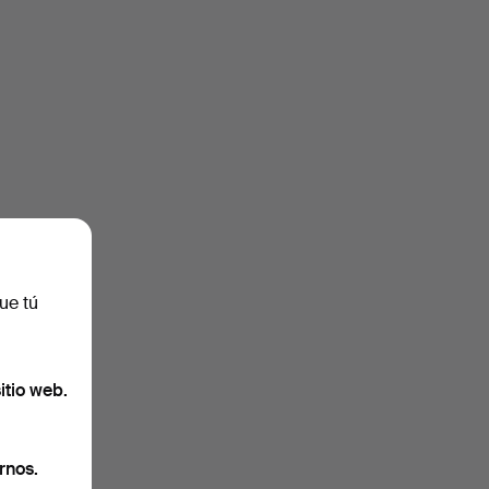
ue tú
itio web.
rnos.