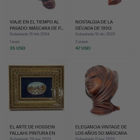
VIAJE EN EL TIEMPO AL
NOSTALGIA DE LA
PASADO: MÁSCARA DE P…
DÉCADA DE 1950:
MÁSCARAS D…
Subastado 15 feb 2024
Subastado 10 dic 2023
1 puja
2 pujas
35 USD
47 USD
EL ARTE DE HOSSEIN
ELEGANCIA VINTAGE DE
FALLAHI: PINTURA EN
LOS AÑOS 50: MÁSCARA
MIN…
…
Subastado 29 nov 2023
Subastado 11 nov 2023