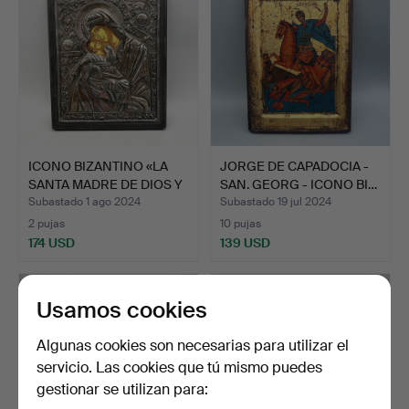
ICONO BIZANTINO «LA
JORGE DE CAPADOCIA -
SANTA MADRE DE DIOS Y
SAN. GEORG - ICONO BI…
…
Subastado 1 ago 2024
Subastado 19 jul 2024
2 pujas
10 pujas
174 USD
139 USD
Usamos cookies
Algunas cookies son necesarias para utilizar el
servicio. Las cookies que tú mismo puedes
gestionar se utilizan para: