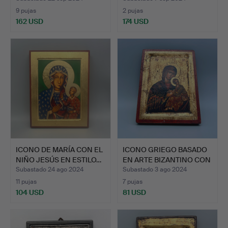
9 pujas
2 pujas
162 USD
174 USD
ICONO DE MARÍA CON EL
ICONO GRIEGO BASADO
NIÑO JESÚS EN ESTILO…
EN ARTE BIZANTINO CON
…
Subastado 24 ago 2024
Subastado 3 ago 2024
11 pujas
7 pujas
104 USD
81 USD