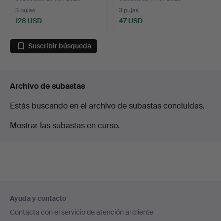
3 pujas
3 pujas
128 USD
47 USD
Suscribir búsqueda
Archivo de subastas
Estás buscando en el archivo de subastas concluidas.
Mostrar las subastas en curso.
Navegación
Ayuda y contacto
en
Contacta con el servicio de atención al cliente
el