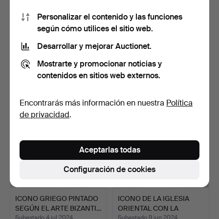
Personalizar el contenido y las funciones
según cómo utilices el sitio web.
ICONO BIZANTINO
ICONO BIZANTINO -
GRIEGO - VIRGEN MARÍA
CRISTO PANTÓCRATOR.
Desarrollar y mejorar Auctionet.
CON …
Subastado 12 jul 2024
Subastado 12 jul 2024
Mostrarte y promocionar noticias y
7 pujas
1 puja
contenidos en sitios web externos.
151 USD
70 USD
Encontrarás más información en nuestra
Política
de privacidad
.
Aceptarlas todas
Configuración de cookies
ICONO GRIEGO PINTADO
ICONO DE LA IGLESIA
SEGÚN EL ARTE BIZANTI…
ORIENTAL CON LA
MADRE …
Subastado 4 jul 2024
Subastado 9 jun 2024