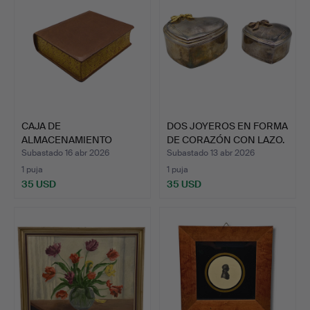
CAJA DE
DOS JOYEROS EN FORMA
ALMACENAMIENTO
DE CORAZÓN CON LAZO.
DECORATIVA CON ASPE…
Subastado 16 abr 2026
Subastado 13 abr 2026
1 puja
1 puja
35 USD
35 USD