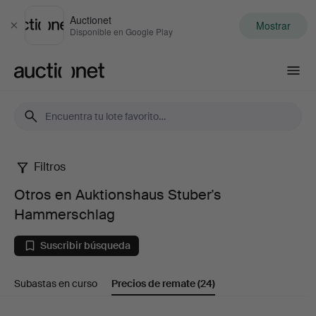
Auctionet
Mostrar
Cerrar
Disponible en Google Play
Auctionet.com
Filtros
Otros
Otros en Auktionshaus Stuber's
en
Hammerschlag
Auktionshaus
Suscribir búsqueda
Stuber's
Subastas en curso
Precios de remate
(24)
Hammerschlag