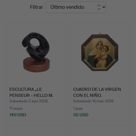
Precios
Filtrar
de
remate
ESCULTURA „LE
CUADRO DE LA VIRGEN
PENSEUR – HELLO M.
CON EL NIÑO.
RODIN“, N…
Subastado 2 ago 2026
Subastado 16 may 2026
17 pujas
1 puja
140 USD
35 USD