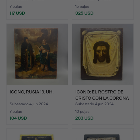
7 pujas
15 pujas
117 USD
325 USD
ICONO, RUSIA 19. UH.
ICONO: EL ROSTRO DE
CRISTO CON LA CORONA
D…
Subastado 4 jun 2024
Subastado 4 jun 2024
7 pujas
10 pujas
104 USD
203 USD