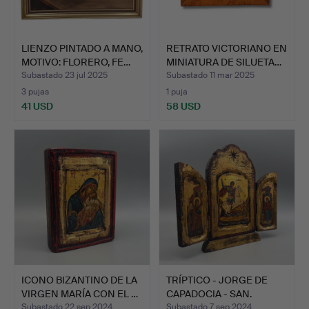
LIENZO PINTADO A MANO,
RETRATO VICTORIANO EN
MOTIVO: FLORERO, FE…
MINIATURA DE SILUETA…
Subastado 23 jul 2025
Subastado 11 mar 2025
3 pujas
1 puja
41 USD
58 USD
ICONO BIZANTINO DE LA
TRÍPTICO - JORGE DE
VIRGEN MARÍA CON EL …
CAPADOCIA - SAN.
GEORG…
Subastado 22 sep 2024
Subastado 7 sep 2024