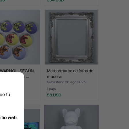
 WARHOL. SEGÚN.
Marco/marco de fotos de
de platillos de …
madera.
ado 3 sep 2025
Subastado 28 ago 2025
1 puja
ue tú
SD
58 USD
itio web.