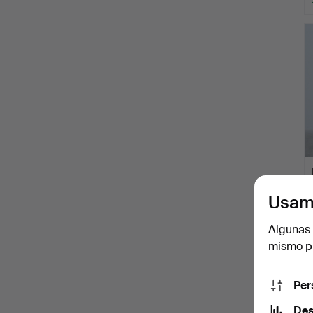
Usam
Algunas 
mismo pu
Per
Des