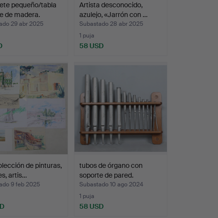
ete pequeño/tabla
Artista desconocido,
je de madera.
azulejo, «Jarrón con …
ado 29 abr 2025
Subastado 28 abr 2025
1 puja
D
58 USD
lección de pinturas,
tubos de órgano con
es, artis…
soporte de pared.
ado 9 feb 2025
Subastado 10 ago 2024
1 puja
SD
58 USD