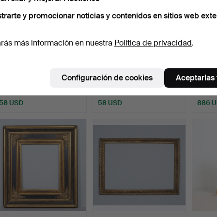
trarte y promocionar noticias y contenidos en sitios web exte
rás más información en nuestra
Política de privacidad
.
HEINER KRUTHOFF.
Maniquí de
DIEDE
«Caminos y carreteras»,
escultura/ventana.
'El lo
Configuración de cookies
Aceptarlas
o…
Subastado 15 ago 2025
Subastado 5 ago 2025
Subasta
1 puja
1 puja
4 pujas
58 USD
58 USD
886 