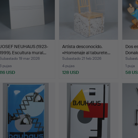
JOSEF NEUHAUS (1923-
Artista desconocido.
Dos es
1999). Escultura mural…
«Homenaje al taburete…
Donald
Subastado 19 mar 2026
Subastado 21 feb 2026
Subast
3 pujas
4 pujas
1 puja
116 USD
128 USD
58 U