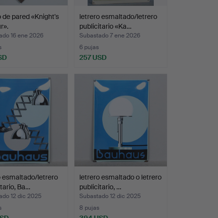
 de pared «Knight's
letrero esmaltado/letrero
r».
publicitario «Ka…
ado 16 ene 2026
Subastado 7 ene 2026
s
6 pujas
SD
257 USD
o esmaltado/letrero
letrero esmaltado o letrero
itario, Ba…
publicitario, …
ado 12 dic 2025
Subastado 12 dic 2025
s
8 pujas
USD
394 USD