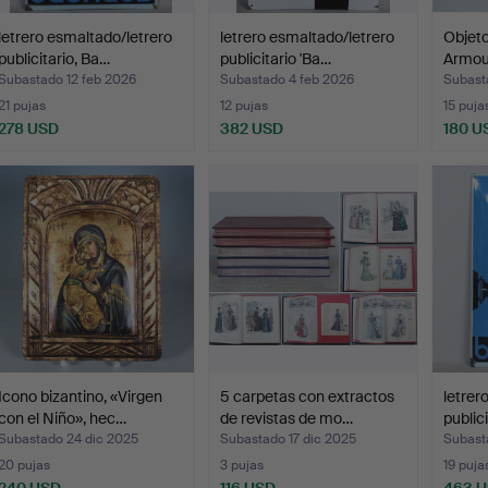
letrero esmaltado/letrero
letrero esmaltado/letrero
Objeto
publicitario, Ba…
publicitario 'Ba…
Armou
Subastado 12 feb 2026
Subastado 4 feb 2026
Subast
21 pujas
12 pujas
15 puja
278 USD
382 USD
180 U
Icono bizantino, «Virgen
5 carpetas con extractos
letrer
con el Niño», hec…
de revistas de mo…
public
Subastado 24 dic 2025
Subastado 17 dic 2025
Subast
20 pujas
3 pujas
19 puja
240 USD
116 USD
463 