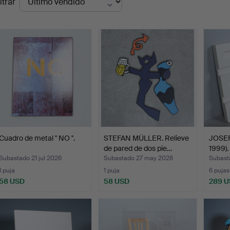
ltrar
de
emate
Cuadro de metal '' NO ''.
STEFAN MÜLLER. Relieve
JOSEF
de pared de dos pie…
1999).
Subastado 21 jul 2026
Subastado 27 may 2026
Subast
1 puja
1 puja
6 pujas
58 USD
58 USD
289 