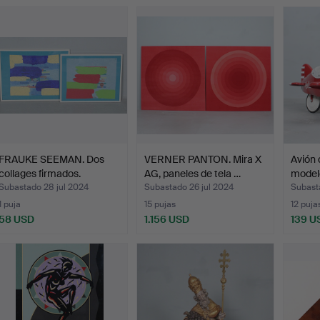
FRAUKE SEEMAN. Dos
VERNER PANTON. Mira X
Avión 
collages firmados.
AG, paneles de tela …
modelo
Subastado 28 jul 2024
Subastado 26 jul 2024
Subast
1 puja
15 pujas
12 puja
58 USD
1.156 USD
139 U