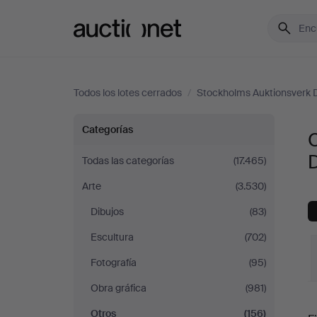
Auctionet.com
Todos los lotes cerrados
/
Stockholms Auktionsverk 
Otros
Categorías
en
Todas las categorías
(17.465)
Arte
(3.530)
Stockholms
Dibujos
(83)
Auktionsverk
Escultura
(702)
Düsseldorf/Neuss
Fotografía
(95)
Obra gráfica
(981)
P
Otros
(156)