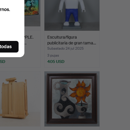
rnos.
RICK VAN APPLE.
Escultura/figura
bo de Wall Stre…
publicitaria de gran tama…
 todas
do 31 jul 2025
Subastado 24 jul 2025
3 pujas
USD
405 USD