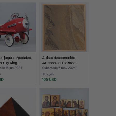
de juguete/pedales,
Artista desconocido -
 'Sky King…
«Arenas del Pleistoc…
ado 16 jun 2024
Subastado 6 may 2024
s
16 pujas
SD
165 USD