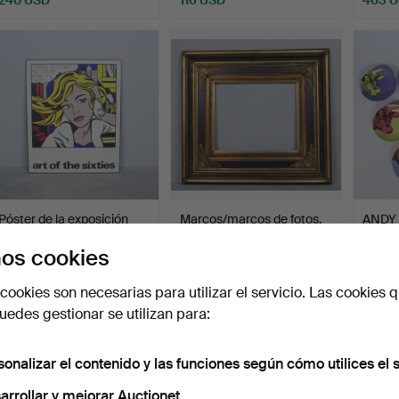
Póster de la exposición
Marcos/marcos de fotos.
ANDY
«Arte de los años …
Juego 
os cookies
Subastado 8 oct 2025
Subastado 24 sep 2025
Subast
22 pujas
2 pujas
1 puja
cookies son necesarias para utilizar el servicio. Las cookies q
289 USD
64 USD
110 U
edes gestionar se utilizan para:
sonalizar el contenido y las funciones según cómo utilices el s
arrollar y mejorar Auctionet.