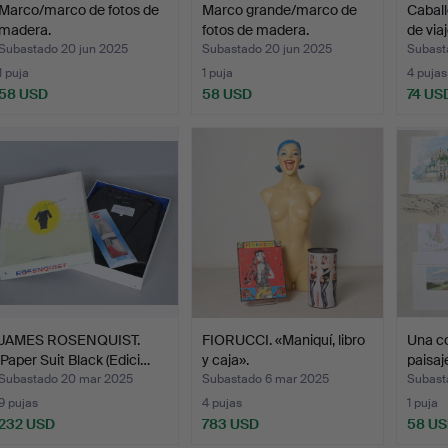
Marco/marco de fotos de
Marco grande/marco de
Caball
madera.
fotos de madera.
de via
Subastado 20 jun 2025
Subastado 20 jun 2025
Subast
1 puja
1 puja
4 pujas
58 USD
58 USD
74 US
JAMES ROSENQUIST.
FIORUCCI. «Maniquí, libro
Una co
'Paper Suit Black (Edici…
y caja».
paisaj
Subastado 20 mar 2025
Subastado 6 mar 2025
Subast
9 pujas
4 pujas
1 puja
232 USD
783 USD
58 U