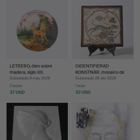
LETRERO, óleo sobre
OIDENTIFIERAD
madera, siglo XX.
KONSTNÄR. mosaico de
pared s…
Subastado 9 may 2026
Subastado 28 abr 2026
2 pujas
1 puja
37 USD
32 USD