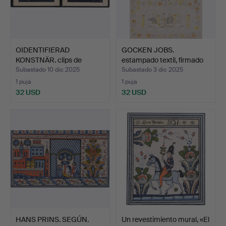
OIDENTIFIERAD
GOCKEN JOBS.
KONSTNÄR. clips de
estampado textil, firmado
silueta, …
en …
Subastado 10 dic 2025
Subastado 3 dic 2025
1 puja
1 puja
32 USD
32 USD
HANS PRINS. SEGÚN.
Un revestimiento mural, «El