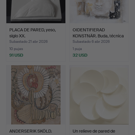
PLACA DE PARED, yeso,
OIDENTIFIERAD
siglo XX.
KONSTNÄR. Buda, técnica
mixt…
Subastado 21 abr 2026
Subastado 6 abr 2026
10 pujas
1 puja
91 USD
32 USD
ANDERSERIK SKÖLD.
Un relieve de pared de