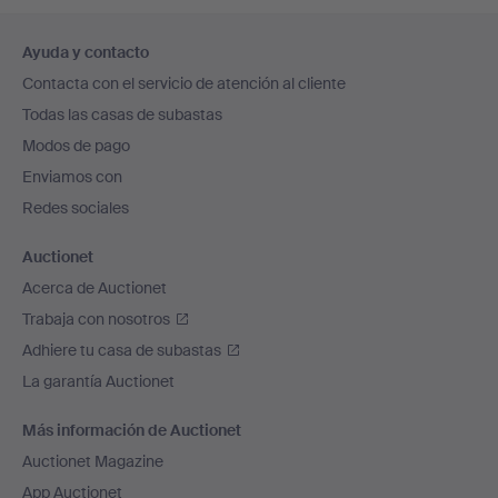
Navegación
Ayuda y contacto
en
Contacta con el servicio de atención al cliente
el
Todas las casas de subastas
pie
Modos de pago
de
Enviamos con
página
Redes sociales
Auctionet
Acerca de Auctionet
Trabaja con nosotros
Adhiere tu casa de subastas
La garantía Auctionet
Más información de Auctionet
Auctionet Magazine
App Auctionet