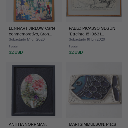
LENNART JIRLOW. Cartel
PABLO PICASSO. SEGÚN.
conmemorativo, Grön…
"Etreinte 15.10.63 I…
Subastado 17 jun 2026
Subastado 16 jun 2026
1 puja
1 puja
32 USD
32 USD
ANITHA NORRMAN.
MARI SIMMULSON. Placa