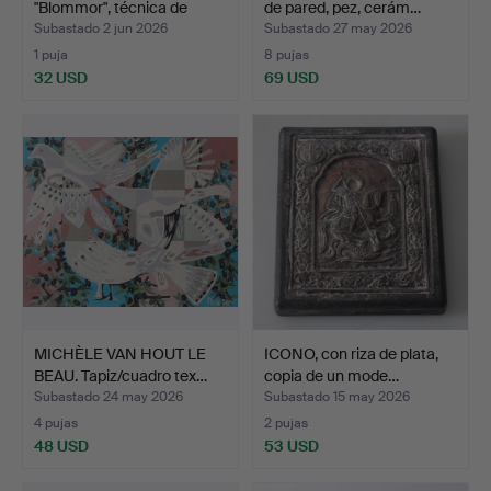
"Blommor", técnica de
de pared, pez, cerám…
patc…
Subastado 2 jun 2026
Subastado 27 may 2026
1 puja
8 pujas
32 USD
69 USD
MICHÈLE VAN HOUT LE
ICONO, con riza de plata,
BEAU. Tapiz/cuadro tex…
copia de un mode…
Subastado 24 may 2026
Subastado 15 may 2026
4 pujas
2 pujas
48 USD
53 USD