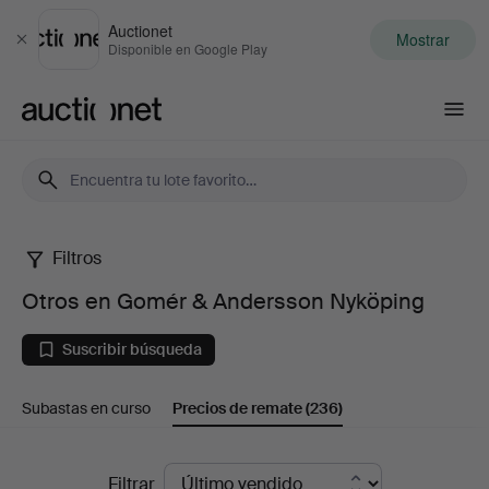
Auctionet
Mostrar
Cerrar
Disponible en Google Play
Auctionet.com
Filtros
Otros
Otros en Gomér & Andersson Nyköping
en
Suscribir búsqueda
Gomér
Subastas en curso
Precios de remate
(236)
&
Andersson
Precios
Filtrar