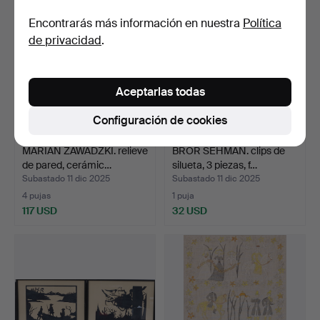
Encontrarás más información en nuestra
Política
de privacidad
.
Aceptarlas todas
Configuración de cookies
MARIAN ZAWADZKI. relieve
BROR SEHMAN. clips de
de pared, cerámic…
silueta, 3 piezas, f…
Subastado 11 dic 2025
Subastado 11 dic 2025
4 pujas
1 puja
117 USD
32 USD