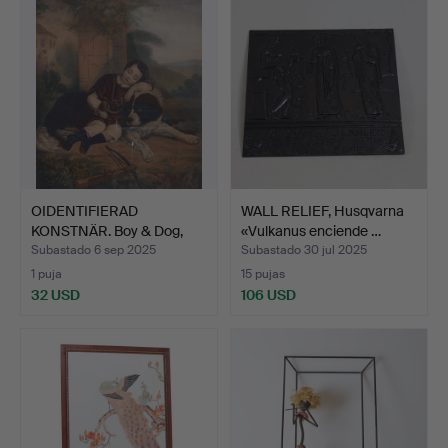
OIDENTIFIERAD
WALL RELIEF, Husqvarna
KONSTNÄR. Boy & Dog,
«Vulkanus enciende …
impresi…
Subastado 6 sep 2025
Subastado 30 jul 2025
1 puja
15 pujas
32 USD
106 USD