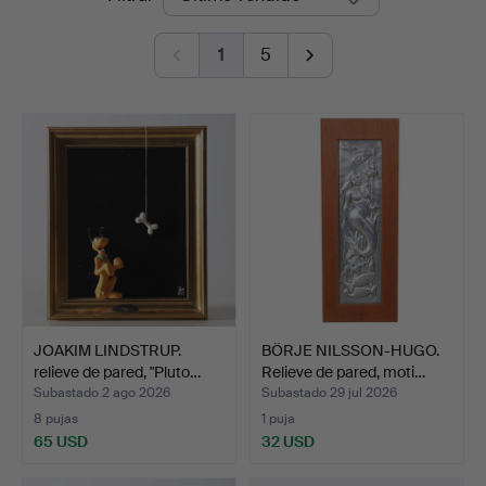
de
Nyköping
1
5
remate
JOAKIM LINDSTRUP.
BÖRJE NILSSON-HUGO.
relieve de pared, "Pluto…
Relieve de pared, moti…
Subastado 2 ago 2026
Subastado 29 jul 2026
8 pujas
1 puja
65 USD
32 USD