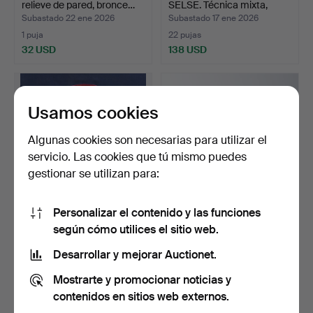
relieve de pared, bronce…
SELSE. Técnica mixta,
texti…
Subastado 22 ene 2026
Subastado 17 ene 2026
1 puja
22 pujas
32 USD
138 USD
Usamos cookies
Algunas cookies son necesarias para utilizar el
servicio. Las cookies que tú mismo puedes
gestionar se utilizan para:
Personalizar el contenido y las funciones
PALMA ÍNGRIDA.
ERIK HEIDE. relieve mural,
según cómo utilices el sitio web.
«Circulado», textil, firmad…
hierro fundido,…
Subastado 20 dic 2025
Subastado 13 dic 2025
Desarrollar y mejorar Auctionet.
1 puja
9 pujas
Mostrarte y promocionar noticias y
32 USD
59 USD
contenidos en sitios web externos.