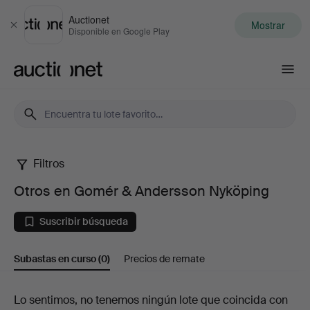
Auctionet
Mostrar
Cerrar
Disponible en Google Play
Auctionet.com
Filtros
Otros
Otros en Gomér & Andersson Nyköping
en
Suscribir búsqueda
Gomér
Subastas en curso
(0)
Precios de remate
&
Andersson
Subastas
Lo sentimos, no tenemos ningún lote que coincida con