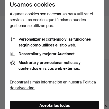
Usamos cookies
Mostrar lotes fuera de Suecia
Algunas cookies son necesarias para utilizar el
servicio. Las cookies que tú mismo puedes
gestionar se utilizan para:
Estos son los lotes existentes
nuestro archivo que coinciden con
Personalizar el contenido y las funciones
tu búsqueda.
según cómo utilices el sitio web.
Desarrollar y mejorar Auctionet.
Mostrar todos los lotes
Mostrarte y promocionar noticias y
contenidos en sitios web externos.
Encontrarás más información en nuestra
Política
de privacidad
.
Aceptarlas todas
JOAKIM LINDSTRUP.
BÖRJE NILSSON-
ANITA H