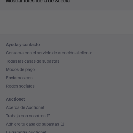
Mostrar lotes fuera de Suecia
Navegación
Ayuda y contacto
en
Contacta con el servicio de atención al cliente
el
Todas las casas de subastas
pie
Modos de pago
de
Enviamos con
página
Redes sociales
Auctionet
Acerca de Auctionet
Trabaja con nosotros
Adhiere tu casa de subastas
La garantía Auctionet