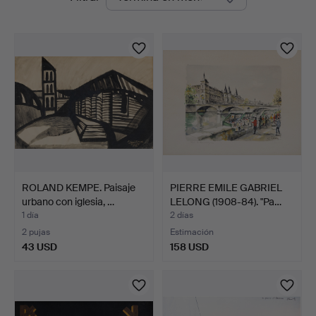
en
curso
ROLAND KEMPE. Paisaje
PIERRE EMILE GABRIEL
urbano con iglesia, …
LELONG (1908-84). "Pa…
1 día
2 días
2 pujas
Estimación
43 USD
158 USD