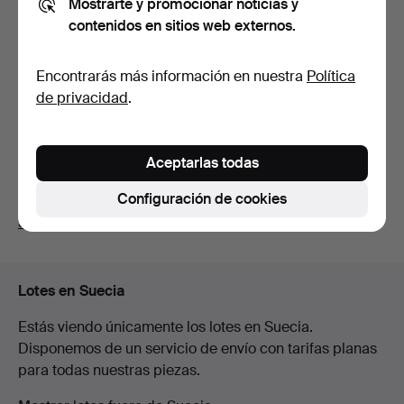
Mostrarte y promocionar noticias y
contenidos en sitios web externos.
JORGO KRALLIS. "The
unexpected guests", li…
8 días
Encontrarás más información en nuestra
Política
Estimación
de privacidad
.
127 USD
Suscribir búsqueda
Aceptarlas todas
Configuración de cookies
También puedes buscar en
nuestro archivo de
subastas concluidas
.
Lotes en Suecia
Estás viendo únicamente los lotes en Suecia.
Disponemos de un servicio de envío con tarifas planas
para todas nuestras piezas.