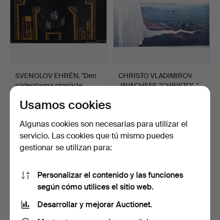
SVENOLOV EHRÉN. "Den
CHRISTO VLADIMIROV
söderslagna pioniärte…
JAVACHEFF, "CHRISTO". "…
3 días
8 días
Usamos cookies
1 puja
1 puja
37 USD
37 USD
Algunas cookies son necesarias para utilizar el
servicio. Las cookies que tú mismo puedes
gestionar se utilizan para:
Personalizar el contenido y las funciones
según cómo utilices el sitio web.
Desarrollar y mejorar Auctionet.