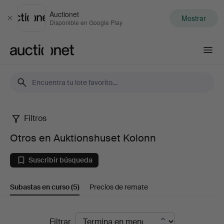
Auctionet
Mostrar
Cerrar
Disponible en Google Play
Auctionet.com
Filtros
Otros
Otros en Auktionshuset Kolonn
en
Suscribir búsqueda
Auktionshuset
Subastas en curso
(5)
Precios de remate
Kolonn
Subastas
Filtrar