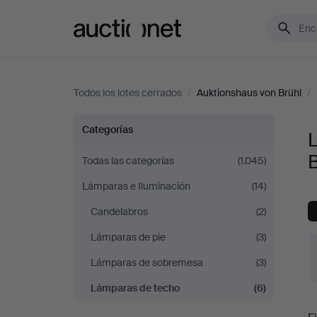
Auctionet.com
Todos los lotes cerrados
/
Auktionshaus von Brühl
/
Lámparas
Categorías
de
B
Todas las categorías
(1.045)
Lámparas e Iluminación
(14)
techo
Candelabros
(2)
en
Lámparas de pie
(3)
Auktionshaus
Lámparas de sobremesa
(3)
Lámparas de techo
(6)
von
P