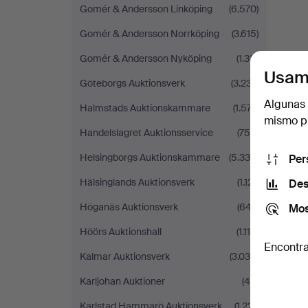
Gomér & Andersson Linköping
(6.570)
Gomér & Andersson Norrköping
(3.615)
Gomér & Andersson Nyköping
(1.311)
Usam
Göteborgs Auktionsverk
(3.237)
Algunas 
Halmstads Auktionskammare
(1.577)
mismo pu
Handelslagret Auktionsservice
(756)
Helsingborgs Auktionskammare
(5.339)
Per
Hälsinglands Auktionsverk
(1.121)
Des
Höganäs Auktionsverk
(647)
Mos
Höörs Auktionshall
(1.115)
Encontra
Kalmar Auktionsverk
(3.034)
Karljohan Auktioner
(45)
Karlstad Hammarö Auktionsverk
(1.221)