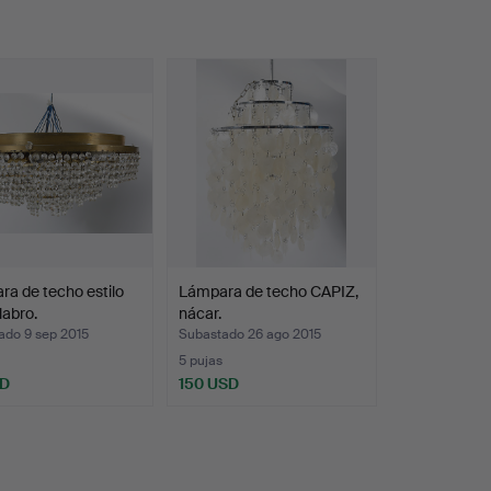
a de techo estilo
Lámpara de techo CAPIZ,
abro.
nácar.
ado 9 sep 2015
Subastado 26 ago 2015
5 pujas
SD
150 USD