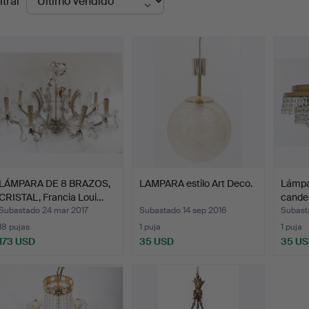
ltrar
de
emate
LÁMPARA DE 8 BRAZOS,
LAMPARA estilo Art Deco.
Lámpar
CRISTAL, Francia Loui…
candel
Subastado 24 mar 2017
Subastado 14 sep 2016
Subast
18 pujas
1 puja
1 puja
173 USD
35 USD
35 U