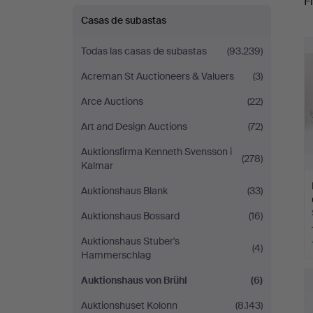
Fi
Brühl
Casas de subastas
r
Todas las casas de subastas
(93.239)
Acreman St Auctioneers & Valuers
(3)
Arce Auctions
(22)
Art and Design Auctions
(72)
Auktionsfirma Kenneth Svensson i
(278)
Kalmar
Auktionshaus Blank
(33)
Auktionshaus Bossard
(16)
Auktionshaus Stuber's
(4)
Hammerschlag
Auktionshaus von Brühl
(6)
Auktionshuset Kolonn
(8.143)