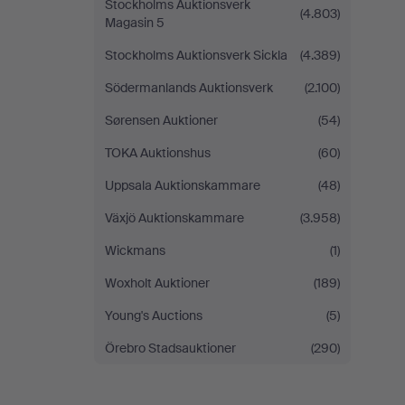
Stockholms Auktionsverk
(4.803)
Magasin 5
Stockholms Auktionsverk Sickla
(4.389)
Södermanlands Auktionsverk
(2.100)
Sørensen Auktioner
(54)
TOKA Auktionshus
(60)
Uppsala Auktionskammare
(48)
Växjö Auktionskammare
(3.958)
Wickmans
(1)
Woxholt Auktioner
(189)
Young's Auctions
(5)
Örebro Stadsauktioner
(290)