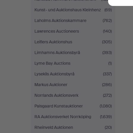
Kunst- und Auktionshaus Kleinhenz
(69)
Laholms Auktionskammare
(762)
Lawrences Auctioneers
(140)
Leiflers Auktionshus
(305)
Limhamns Auktionsbyrå
(393)
Lyme Bay Auctions
(1)
Lysekils Auktionsbyrå
(337)
Markus Auktioner
(286)
Norrlands Auktionsverk
(272)
Palsgaard Kunstauktioner
(1.080)
RA Auktionsverket Norrköping
(1.639)
Rheinveld Auktionen
(20)