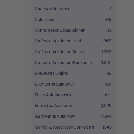
Chalkwell Auctions
(7)
Colombos
(69)
Connoisseur Bokauktioner
(10)
Crafoord Auktioner Lund
(868)
Crafoord Auktioner Malmö
(1.299)
Crafoord Auktioner Stockholm
(1.942)
Dreweatts Online
(18)
Ekenbergs Auktioner
(86)
Falun Auktionsbyrå
(141)
Formstad Auktioner
(1.026)
Garpenhus Auktioner
(2.394)
Gomér & Andersson Jönköping
(343)