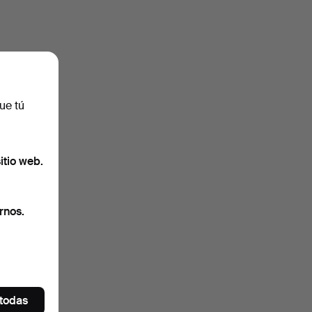
ue tú
itio web.
rnos.
 todas