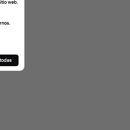
itio web.
rnos.
 todas