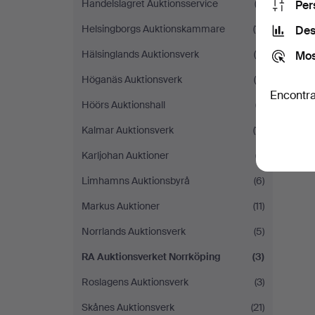
Handelslagret Auktionsservice
(3)
Per
Helsingborgs Auktionskammare
(11)
Des
Hälsinglands Auktionsverk
(6)
Mos
Höganäs Auktionsverk
(6)
Encontra
Höörs Auktionshall
(7)
Kalmar Auktionsverk
(11)
Karljohan Auktioner
(7)
Limhamns Auktionsbyrå
(6)
Markus Auktioner
(11)
Norrlands Auktionsverk
(5)
RA Auktionsverket Norrköping
(3)
Roslagens Auktionsverk
(3)
Skånes Auktionsverk
(21)