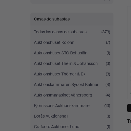
c
Casas de subastas
Todas las casas de subastas
(373)
Auktionshuset Kolonn
(7)
Auktionshuset STO Bohuslän
(1)
Auktionshuset Thelin & Johansson
(3)
Auktionshuset Thörner & Ek
(3)
Auktionskammaren Sydost Kalmar
(8)
Auktionsmagasinet Vänersborg
(4)
Björnssons Auktionskammare
(13)
Borås Auktionshall
(1)
T
Crafoord Auktioner Lund
(1)