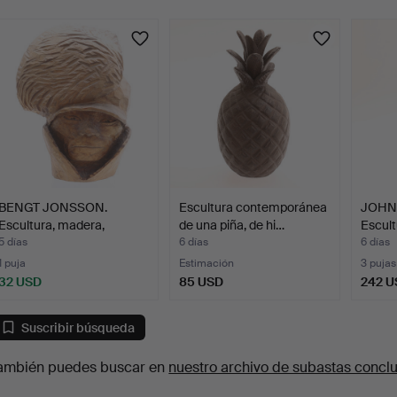
urso
BENGT JONSSON.
Escultura contemporánea
JOHN
Escultura, madera,
de una piña, de hi…
Escult
firmada,…
…
5 días
6 días
6 días
1 puja
Estimación
3 pujas
32 USD
85 USD
242 U
Suscribir búsqueda
ambién puedes buscar en
nuestro archivo de subastas concl