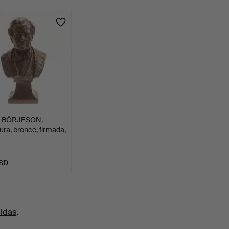
 BÖRJESON.
ura, bronce, firmada,
SD
uidas
.