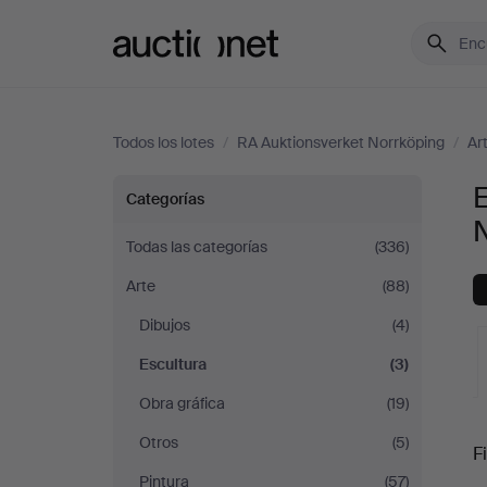
Auctionet.com
Todos los lotes
/
RA Auktionsverket Norrköping
/
Ar
Escultura
E
Categorías
en
Todas las categorías
(336)
Arte
(88)
RA
Dibujos
(4)
Auktionsverket
Escultura
(3)
Norrköping
Obra gráfica
(19)
S
Otros
(5)
Fi
Pintura
(57)