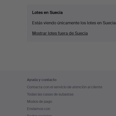
Lotes en Suecia
Estás viendo únicamente los lotes en Suecia
Mostrar lotes fuera de Suecia
Navegación
Ayuda y contacto
en
Contacta con el servicio de atención al cliente
el
Todas las casas de subastas
pie
Modos de pago
de
Enviamos con
página