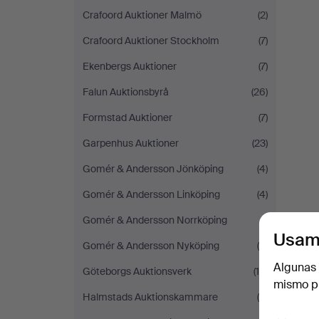
Crafoord Auktioner Malmö
(2)
Crafoord Auktioner Stockholm
(7)
Ekenbergs Auktioner
(7)
Falun Auktionsbyrå
(26)
Formstad Auktioner
(7)
Garpenhus Auktioner
(23)
Gomér & Andersson Jönköping
(4)
Gomér & Andersson Linköping
(4)
Gomér & Andersson Norrköping
(1)
Usam
Gomér & Andersson Nyköping
(6)
Algunas 
Göteborgs Auktionsverk
(10)
mismo pu
Halmstads Auktionskammare
(9)