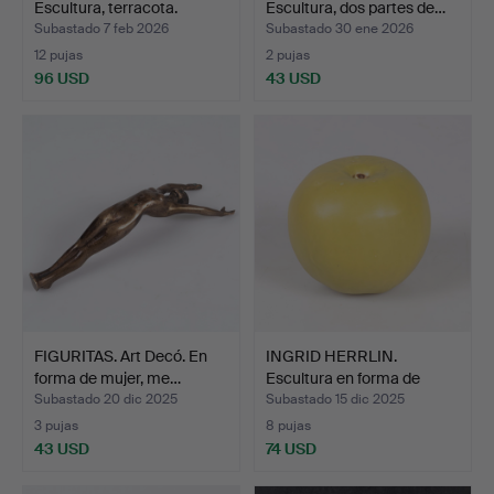
Escultura, terracota.
Escultura, dos partes de…
Subastado 7 feb 2026
Subastado 30 ene 2026
12 pujas
2 pujas
96 USD
43 USD
FIGURITAS. Art Decó. En
INGRID HERRLIN.
forma de mujer, me…
Escultura en forma de
manz…
Subastado 20 dic 2025
Subastado 15 dic 2025
3 pujas
8 pujas
43 USD
74 USD