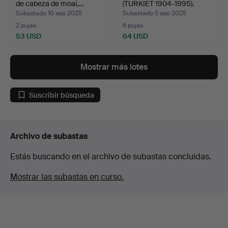
de cabeza de moai,…
(TURKIET 1904-1995).
Escultu…
Subastado 10 sep 2025
Subastado 5 sep 2025
2 pujas
6 pujas
53 USD
64 USD
Mostrar más lotes
Suscribir búsqueda
Archivo de subastas
Estás buscando en el archivo de subastas concluidas.
Mostrar las subastas en curso.