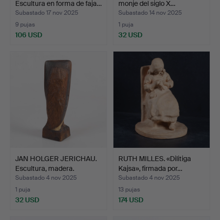
Escultura en forma de faja…
monje del siglo X…
Subastado 17 nov 2025
Subastado 14 nov 2025
9 pujas
1 puja
106 USD
32 USD
JAN HOLGER JERICHAU.
RUTH MILLES. «Dilitiga
Escultura, madera.
Kajsa», firmada por…
Subastado 4 nov 2025
Subastado 4 nov 2025
1 puja
13 pujas
32 USD
174 USD