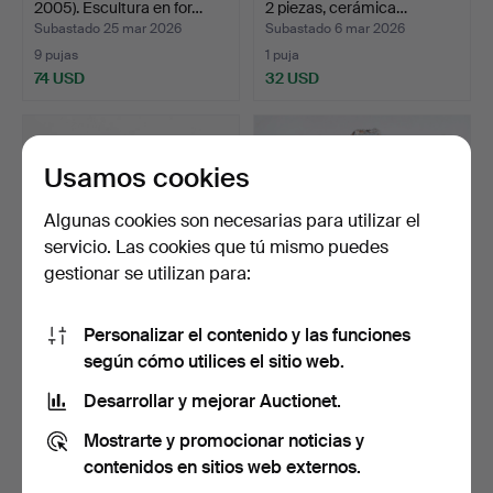
2005). Escultura en for…
2 piezas, cerámica…
Subastado 25 mar 2026
Subastado 6 mar 2026
9 pujas
1 puja
74 USD
32 USD
Usamos cookies
Algunas cookies son necesarias para utilizar el
servicio. Las cookies que tú mismo puedes
gestionar se utilizan para:
Personalizar el contenido y las funciones
ULLA KRAITZ (FÖDD
STEFAN MÅS PERSSON.
según cómo utilices el sitio web.
1936). Escultura, caball…
TECNOLOGÍA
MIXTA/ALIVI…
Subastado 1 mar 2026
Subastado 1 mar 2026
Desarrollar y mejorar Auctionet.
26 pujas
11 pujas
Mostrarte y promocionar noticias y
1.075 USD
406 USD
contenidos en sitios web externos.
Lote