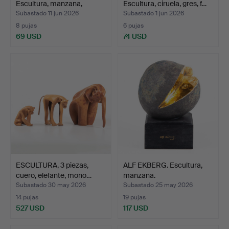
Escultura, manzana,
Escultura, ciruela, gres, f…
cerámic…
Subastado 11 jun 2026
Subastado 1 jun 2026
8 pujas
6 pujas
69 USD
74 USD
ESCULTURA, 3 piezas,
ALF EKBERG. Escultura,
cuero, elefante, mono…
manzana.
Subastado 30 may 2026
Subastado 25 may 2026
14 pujas
19 pujas
527 USD
117 USD