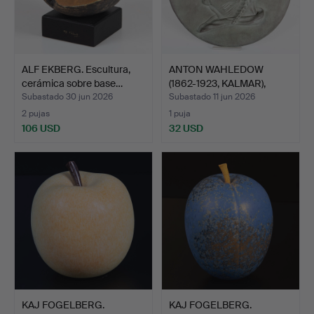
ALF EKBERG. Escultura,
ANTON WAHLEDOW
cerámica sobre base…
(1862-1923, KALMAR),
medall…
Subastado 30 jun 2026
Subastado 11 jun 2026
2 pujas
1 puja
106 USD
32 USD
KAJ FOGELBERG.
KAJ FOGELBERG.