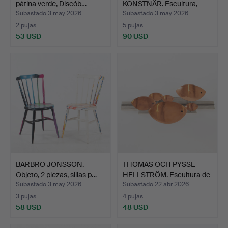
pátina verde, Discób…
KONSTNÄR. Escultura,
bronce …
Subastado 3 may 2026
Subastado 3 may 2026
2 pujas
5 pujas
53 USD
90 USD
BARBRO JÖNSSON.
THOMAS OCH PYSSE
Objeto, 2 piezas, sillas p…
HELLSTRÖM. Escultura de
p…
Subastado 3 may 2026
Subastado 22 abr 2026
3 pujas
4 pujas
58 USD
48 USD