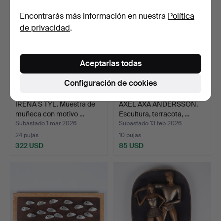
seleccionado
Encontrarás más información en nuestra
Política
de privacidad
.
Aceptarlas todas
Configuración de cookies
IRENA S TYL. Muestra de
AXEL AXA ANDERSSON.
muñeca con motivo …
Escultura, terracota, …
Subastado 1 mar 2026
Subastado 13 feb 2026
24 pujas
10 pujas
322 USD
85 USD