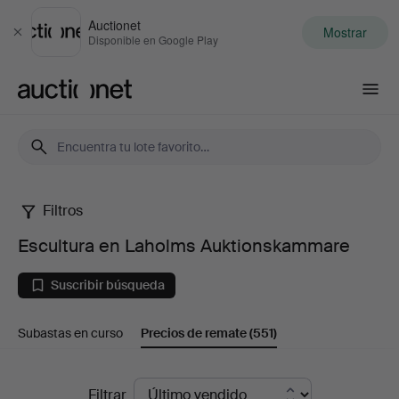
Auctionet
Mostrar
Cerrar
Disponible en Google Play
Auctionet.com
Filtros
Escultura
Escultura en Laholms Auktionskammare
en
Suscribir búsqueda
Laholms
Subastas en curso
Precios de remate
(551)
Auktionskammare
Precios
Filtrar