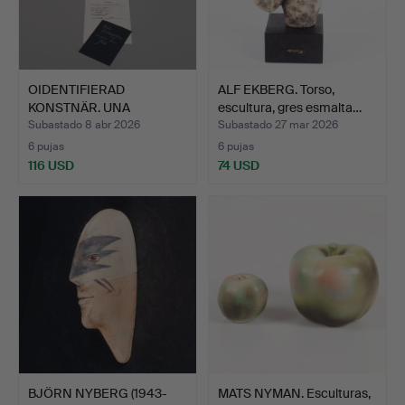
OIDENTIFIERAD
ALF EKBERG. Torso,
KONSTNÄR. UNA
escultura, gres esmalta…
ESCULTURA DE M…
Subastado 8 abr 2026
Subastado 27 mar 2026
6 pujas
6 pujas
116 USD
74 USD
BJÖRN NYBERG (1943-
MATS NYMAN. Esculturas,