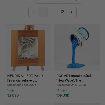
de
1
…
12
remate
HENRIK ALLERT. Pentik
POP ART metal y plástico,
Finlandia, relieve d…
"New Wave", The …
Subastado 1 ago 2026
Subastado 24 jul 2026
1 puja
14 pujas
32 USD
169 USD