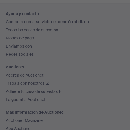
Navegación
Ayuda y contacto
en
Contacta con el servicio de atención al cliente
el
Todas las casas de subastas
pie
Modos de pago
de
Enviamos con
página
Redes sociales
Auctionet
Acerca de Auctionet
Trabaja con nosotros
Adhiere tu casa de subastas
La garantía Auctionet
Más información de Auctionet
Auctionet Magazine
App Auctionet