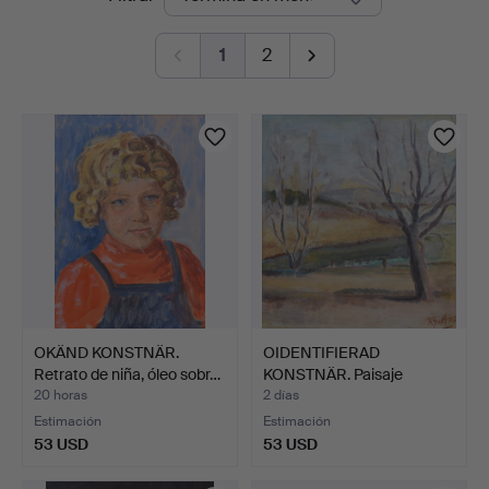
en
1
2
curso
OKÄND KONSTNÄR.
OIDENTIFIERAD
Retrato de niña, óleo sobr…
KONSTNÄR. Paisaje
primaveral…
20 horas
2 días
Estimación
Estimación
53 USD
53 USD