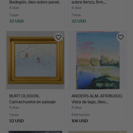
Bodegón, óleo sobre panel,
sobre lienzo, firm…
…
4 días
4 días
1 puja
1 puja
32 USD
32 USD
BURT OLSSON.
ANDERS ALM. ATRIBUIDO.
Camachuelos en paisaje
Vista de lago, óleo…
nevado…
4 días
5 días
1 puja
Estimación
32 USD
106 USD