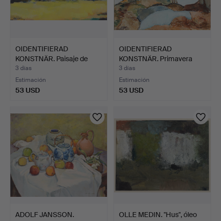
OIDENTIFIERAD
OIDENTIFIERAD
KONSTNÄR. Paisaje de
KONSTNÄR. Primavera
Escania…
temprana…
3 días
3 días
Estimación
Estimación
53 USD
53 USD
ADOLF JANSSON.
OLLE MEDIN. "Hus", óleo