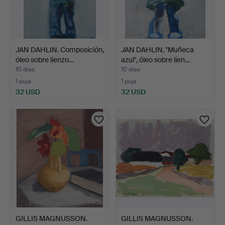
JAN DAHLIN. Composición,
JAN DAHLIN. "Muñeca
óleo sobre lienzo…
azul", óleo sobre lien…
10 días
10 días
1 puja
1 puja
32 USD
32 USD
GILLIS MAGNUSSON.
GILLIS MAGNUSSON.