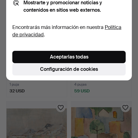
Mostrarte y promocionar noticias y
contenidos en sitios web externos.
Encontrarás más información en nuestra
Política
de privacidad
.
Aceptarlas todas
EINAR PALME. Bodegón de
EINAR PALME. Bodegón de
Configuración de cookies
flores, óleo sobre…
flores, óleo sobre…
10 días
10 días
1 puja
4 pujas
32 USD
59 USD