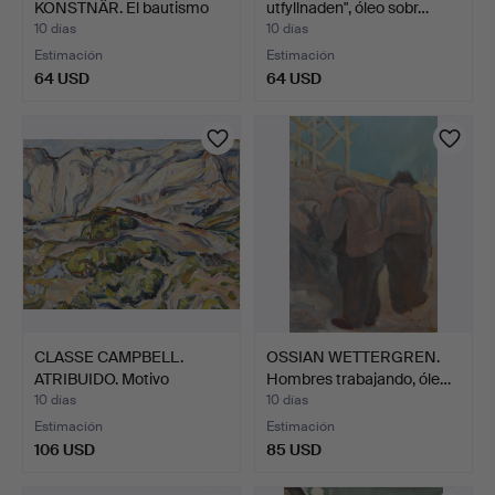
KONSTNÄR. El bautismo
utfyllnaden", óleo sobr…
de Jes…
10 días
10 días
Estimación
Estimación
64 USD
64 USD
CLASSE CAMPBELL.
OSSIAN WETTERGREN.
ATRIBUIDO. Motivo
Hombres trabajando, óle…
abstrac…
10 días
10 días
Estimación
Estimación
106 USD
85 USD