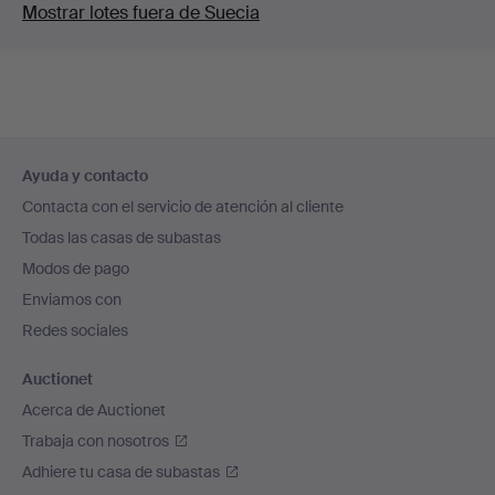
Mostrar lotes fuera de Suecia
Navegación
Ayuda y contacto
en
Contacta con el servicio de atención al cliente
el
Todas las casas de subastas
pie
Modos de pago
de
Enviamos con
página
Redes sociales
Auctionet
Acerca de Auctionet
Trabaja con nosotros
Adhiere tu casa de subastas