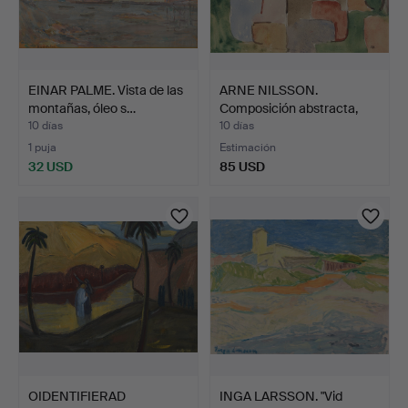
EINAR PALME. Vista de las
ARNE NILSSON.
montañas, óleo s…
Composición abstracta,
años …
10 días
10 días
1 puja
Estimación
32 USD
85 USD
OIDENTIFIERAD
INGA LARSSON. "Vid