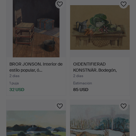
BROR JONSON. Interior de
OIDENTIFIERAD
estilo popular, ó…
KONSTNÄR. Bodegón,
pastel so…
2 días
2 días
1 puja
Estimación
32 USD
85 USD