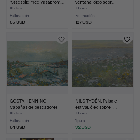
"Stadsbild med Vasabron",…
ventana, óleo sobr…
10 días
10 días
Estimación
Estimación
85 USD
127 USD
GÖSTA HENNING.
NILS TYDÉN. Paisaje
Cabañas de pescadores
estival, óleo sobre li…
junto…
10 días
10 días
Estimación
1 puja
64 USD
32 USD