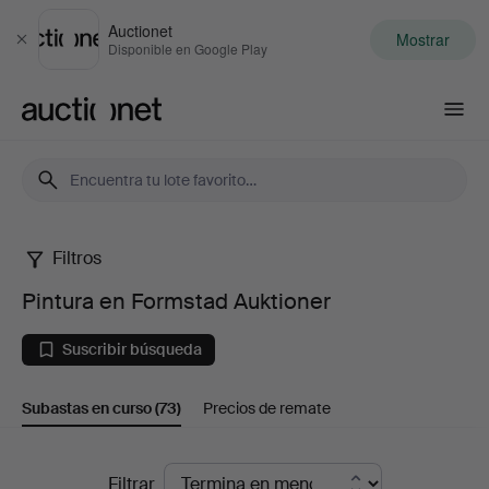
Auctionet
Mostrar
Cerrar
Disponible en Google Play
Auctionet.com
Filtros
Pintura
Pintura en Formstad Auktioner
en
Suscribir búsqueda
Formstad
Subastas en curso
(73)
Precios de remate
Auktioner
Subastas
Filtrar