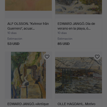
ALF OLSSON. "Kvinnor från
EDWARD JANGÖ. Día de
Guerrero", acuar…
verano en la playa, ó…
10 días
10 días
Estimación
Estimación
53 USD
85 USD
EDWARD JANGÖ. «Antique
OLLE HAGDAHL. Motivo