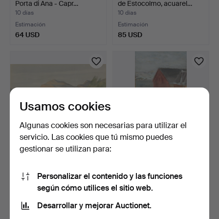
Porta di Ana - Capr…
de Estocolmo, acuarel…
10 días
10 días
Estimación
Estimación
64 USD
85 USD
Usamos cookies
Algunas cookies son necesarias para utilizar el
servicio. Las cookies que tú mismo puedes
gestionar se utilizan para:
STEEN FLEMMING. Pintura
EINAR PALME. Invierno en
de paisaje, acuare…
Noruega, óleo sob…
Personalizar el contenido y las funciones
10 días
10 días
según cómo utilices el sitio web.
Estimación
1 puja
53 USD
32 USD
Desarrollar y mejorar Auctionet.