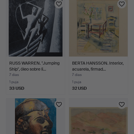
RUSS WARREN. "Jumping
BERTA HANSSON. Interior,
Ship", óleo sobre li…
acuarela, firmad…
7 días
7 días
1 puja
1 puja
33 USD
32 USD