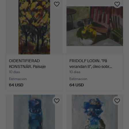
OIDENTIFIERAD
FRIDOLF LODIN. "På
KONSTNÄR. Paisaje
verandan II", óleo sobr…
expresioni…
10 días
10 días
Estimación
Estimación
64 USD
64 USD