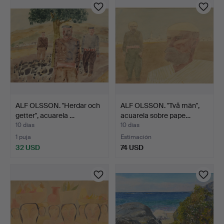
ALF OLSSON. "Herdar och
ALF OLSSON. "Två män",
getter", acuarela …
acuarela sobre pape…
10 días
10 días
1 puja
Estimación
32 USD
74 USD