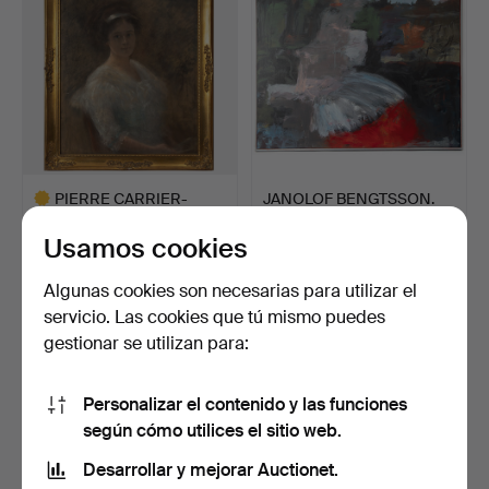
PIERRE CARRIER-
JANOLOF BENGTSSON.
BELLEUSE. Retrato de una
Óleo sobre lienzo, firm…
Usamos cookies
jo…
9 días
10 días
4 pujas
Estimación
Algunas cookies son necesarias para utilizar el
117 USD
317 USD
servicio. Las cookies que tú mismo puedes
Lote
gestionar se utilizan para:
seleccionado
Personalizar el contenido y las funciones
según cómo utilices el sitio web.
Desarrollar y mejorar Auctionet.