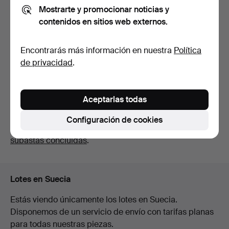
Mostrarte y promocionar noticias y
contenidos en sitios web externos.
AKKE HUGH
MALMESTRÖM, acuarela,
Encontrarás más información en nuestra
Política
firmada y …
11 días
de privacidad
.
1 puja
32 USD
Aceptarlas todas
Suscribir búsqueda
Configuración de cookies
También puedes buscar en
nuestro archivo de
subastas concluidas
.
Lotes en Suecia
Estás viendo únicamente los lotes en Suecia.
Disponemos de un servicio de envío con tarifas planas
para todas nuestras piezas.