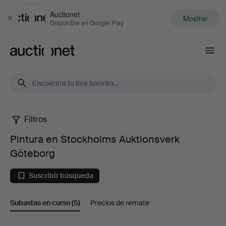
Auctionet
Mostrar
Cerrar
Disponible en Google Play
Auctionet.com
Filtros
Pintura
Pintura en Stockholms Auktionsverk
en
Göteborg
Stockholms
Suscribir búsqueda
Auktionsverk
Subastas en curso
(5)
Precios de remate
Göteborg