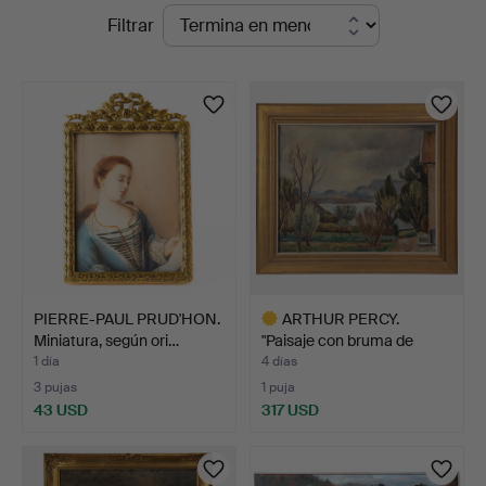
Subastas
Filtrar
en
curso
PIERRE-PAUL PRUD'HON.
ARTHUR PERCY.
Miniatura, según ori…
"Paisaje con bruma de
lluvia…
1 día
4 días
3 pujas
1 puja
43 USD
317 USD
Lote
seleccionado