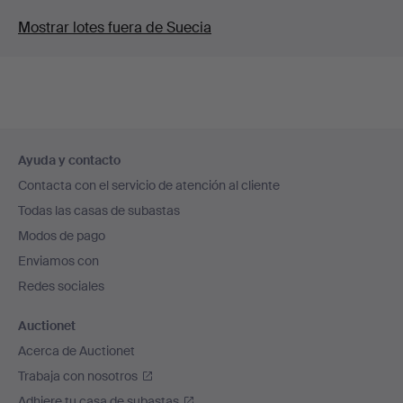
Mostrar lotes fuera de Suecia
Navegación
Ayuda y contacto
en
Contacta con el servicio de atención al cliente
el
Todas las casas de subastas
pie
Modos de pago
de
Enviamos con
página
Redes sociales
Auctionet
Acerca de Auctionet
Trabaja con nosotros
Adhiere tu casa de subastas