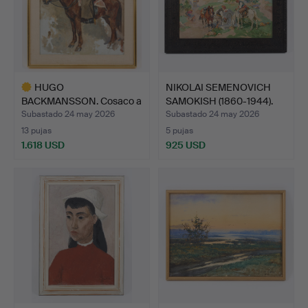
HUGO
NIKOLAI SEMENOVICH
BACKMANSSON. Cosaco a
SAMOKISH (1860-1944).
caballo, óleo s…
H…
Subastado 24 may 2026
Subastado 24 may 2026
13 pujas
5 pujas
1.618 USD
925 USD
Lote
seleccionado