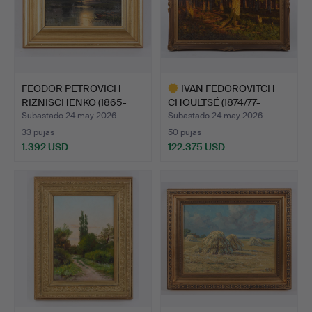
FEODOR PETROVICH
IVAN FEDOROVITCH
RIZNISCHENKO (1865-
CHOULTSÉ (1874/77-
1922).…
C.1937)…
Subastado 24 may 2026
Subastado 24 may 2026
33 pujas
50 pujas
1.392 USD
122.375 USD
Lote
seleccionado