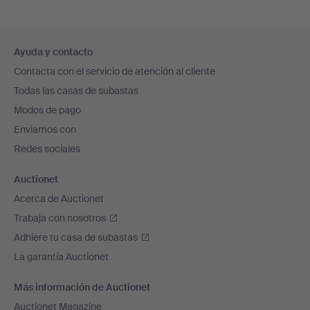
Navegación
Ayuda y contacto
en
Contacta con el servicio de atención al cliente
el
Todas las casas de subastas
pie
Modos de pago
de
Enviamos con
página
Redes sociales
Auctionet
Acerca de Auctionet
Trabaja con nosotros
Adhiere tu casa de subastas
La garantía Auctionet
Más información de Auctionet
Auctionet Magazine