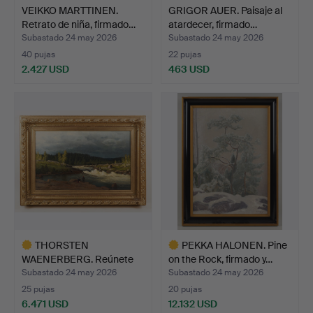
VEIKKO MARTTINEN.
GRIGOR AUER. Paisaje al
Retrato de niña, firmado…
atardecer, firmado…
Subastado 24 may 2026
Subastado 24 may 2026
40 pujas
22 pujas
2.427 USD
463 USD
THORSTEN
PEKKA HALONEN. Pine
WAENERBERG. Reúnete
on the Rock, firmado y…
junto a los r…
Subastado 24 may 2026
Subastado 24 may 2026
25 pujas
20 pujas
6.471 USD
12.132 USD