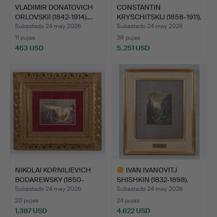
VLADIMIR DONATOVICH
CONSTANTIN
ORLOVSKII (1842-1914).…
KRYSCHITSKIJ (1858-1911).
Cosec…
Subastado 24 may 2026
Subastado 24 may 2026
11 pujas
38 pujas
463 USD
5.251 USD
NIKOLAI KORNILIEVICH
IVAN IVANOVITJ
BODAREWSKY (1850-
SHISHKIN (1832-1898).
1921…
«Vala…
Subastado 24 may 2026
Subastado 24 may 2026
20 pujas
24 pujas
1.387 USD
4.622 USD