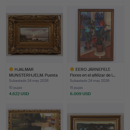
Lote
Lote
seleccionado
seleccionado
HJALMAR
EERO JÄRNEFELT.
MUNSTERHJELM. Puesta
Flores en el alféizar de l…
de sol, firma…
Subastado 24 may 2026
Subastado 24 may 2026
10 pujas
15 pujas
4.622 USD
6.009 USD
Lote
Lote
seleccionado
seleccionado