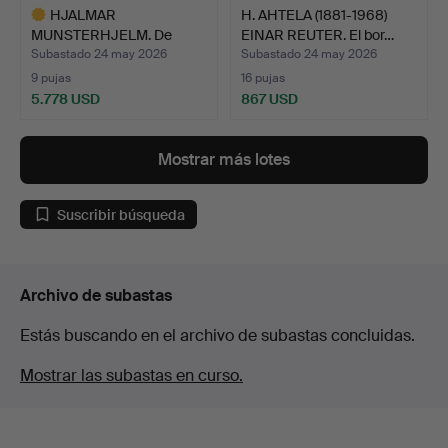
HJALMAR
H. AHTELA (1881-1968)
MUNSTERHJELM. De
EINAR REUTER. El bor…
vuelta a casa con…
Subastado 24 may 2026
Subastado 24 may 2026
9 pujas
16 pujas
5.778 USD
867 USD
Lote
seleccionado
Mostrar más lotes
Suscribir búsqueda
Archivo de subastas
Estás buscando en el archivo de subastas concluidas.
Mostrar las subastas en curso.