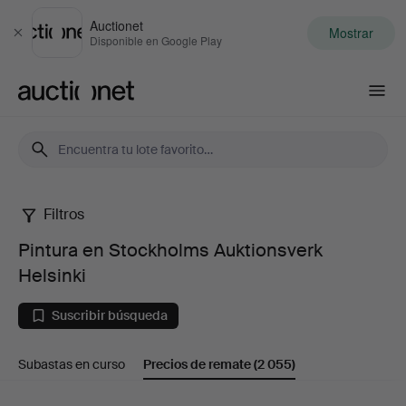
Auctionet
Mostrar
Cerrar
Disponible en Google Play
Auctionet.com
Filtros
Pintura
Pintura en Stockholms Auktionsverk
en
Helsinki
Stockholms
Suscribir búsqueda
Auktionsverk
Subastas en curso
Precios de remate
(2 055)
Helsinki