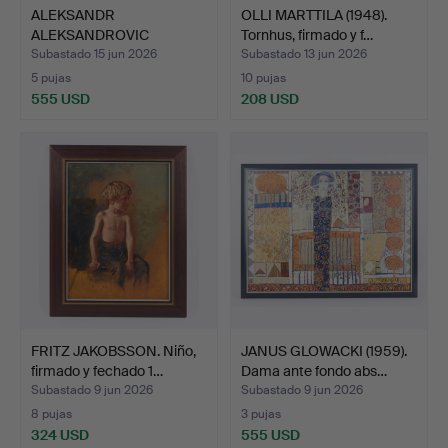
ALEKSANDR
OLLI MARTTILA (1948).
ALEKSANDROVIC
Tornhus, firmado y f…
KISELEV (1838-1911…
Subastado 15 jun 2026
Subastado 13 jun 2026
5 pujas
10 pujas
555 USD
208 USD
FRITZ JAKOBSSON. Niño,
JANUS GLOWACKI (1959).
firmado y fechado 1…
Dama ante fondo abs…
Subastado 9 jun 2026
Subastado 9 jun 2026
8 pujas
3 pujas
324 USD
555 USD