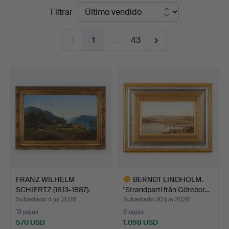
Precios
Filtrar
de
1
…
43
remate
FRANZ WILHELM
BERNDT LINDHOLM.
SCHIERTZ (1813-1887).
"Strandparti från Götebor…
Granja…
Subastado 4 jul 2026
Subastado 30 jun 2026
13 pujas
9 pujas
570 USD
1.098 USD