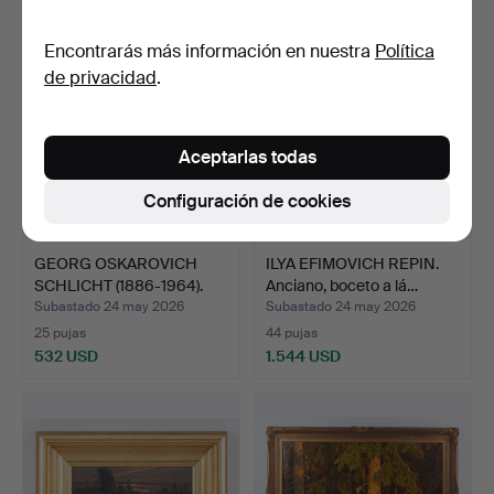
Encontrarás más información en nuestra
Política
de privacidad
.
Aceptarlas todas
Configuración de cookies
GEORG OSKAROVICH
ILYA EFIMOVICH REPIN.
SCHLICHT (1886-1964).
Anciano, boceto a lá…
Obr…
Subastado 24 may 2026
Subastado 24 may 2026
25 pujas
44 pujas
532 USD
1.544 USD