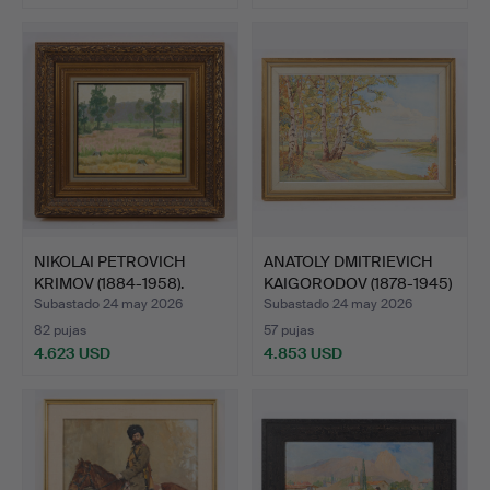
Lote
seleccionado
NIKOLAI PETROVICH
ANATOLY DMITRIEVICH
KRIMOV (1884-1958).
KAIGORODOV (1878-1945)
PAIS…
…
Subastado 24 may 2026
Subastado 24 may 2026
82 pujas
57 pujas
4.623 USD
4.853 USD