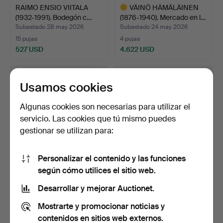
RAIMO ENSIO VIITALA
VÄINÖ HÄMÄLÄINEN
(1932-1991). Bodegón c…
(1876-1940). Mercado en l…
Subastado 28 may 2026
Subastado 24 may 2026
15 pujas
4 pujas
527 USD
4.622 USD
Lote
seleccionado
Usamos cookies
Algunas cookies son necesarias para utilizar el
servicio. Las cookies que tú mismo puedes
gestionar se utilizan para:
Personalizar el contenido y las funciones
según cómo utilices el sitio web.
SIMEON BUCHBINDER
GEORGIY BEIDEMAN (ACT.
(1853-1908). Adoración, …
1880-1900). Pescado…
Desarrollar y mejorar Auctionet.
Subastado 24 may 2026
Subastado 24 may 2026
Mostrarte y promocionar noticias y
15 pujas
25 pujas
1.620 USD
1.204 USD
contenidos en sitios web externos.