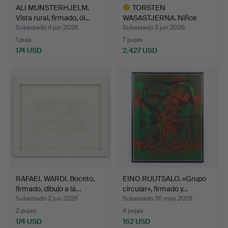
ALI MUNSTERHJELM.
TORSTEN
Vista rural, firmado, ól…
WASASTJERNA. Niños
jugando en el a…
Subastado 4 jun 2026
Subastado 3 jun 2026
1 puja
7 pujas
174 USD
2.427 USD
Lote
seleccionado
RAFAEL WARDI. Boceto,
EINO RUUTSALO. «Grupo
firmado, dibujo a lá…
circular», firmado y…
Subastado 2 jun 2026
Subastado 30 may 2026
2 pujas
4 pujas
174 USD
162 USD