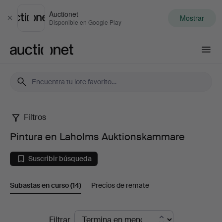
Auctionet
Mostrar
Cerrar
Disponible en Google Play
Auctionet.com
Filtros
Pintura
Pintura en Laholms Auktionskammare
en
Suscribir búsqueda
Laholms
Subastas en curso
(14)
Precios de remate
Auktionskammare
Subastas
Filtrar