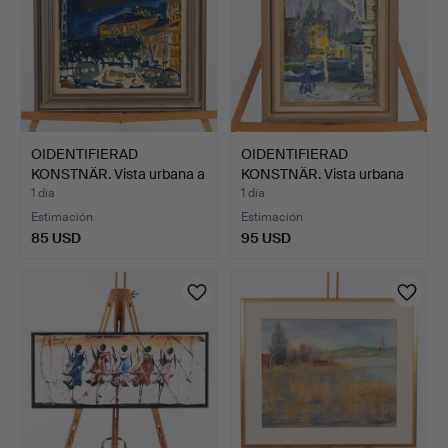
OIDENTIFIERAD
OIDENTIFIERAD
KONSTNÄR. Vista urbana a
KONSTNÄR. Vista urbana
la …
con t…
1 día
1 día
Estimación
Estimación
85 USD
95 USD