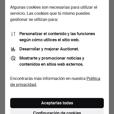
85 USD
127 USD
Algunas cookies son necesarias para utilizar el
servicio. Las cookies que tú mismo puedes
gestionar se utilizan para:
Personalizar el contenido y las funciones
según cómo utilices el sitio web.
Desarrollar y mejorar Auctionet.
Mostrarte y promocionar noticias y
contenidos en sitios web externos.
KELVIN WILLIAM.
KELVIN WILLIAM.
ORIGINAL, "Neo, Collector
ORIGINAL, "Raincoat" 100
…
x…
6 días
6 días
Encontrarás más información en nuestra
Política
Estimación
1 puja
de privacidad
.
528 USD
53 USD
Aceptarlas todas
Configuración de cookies