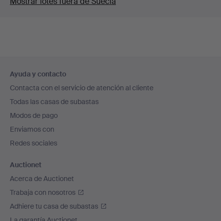
Mostrar lotes fuera de Suecia
Navegación
Ayuda y contacto
en
Contacta con el servicio de atención al cliente
el
Todas las casas de subastas
pie
Modos de pago
de
Enviamos con
página
Redes sociales
Auctionet
Acerca de Auctionet
Trabaja con nosotros
Adhiere tu casa de subastas
La garantía Auctionet