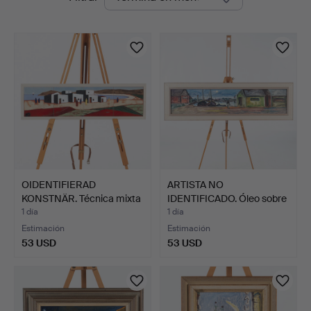
en
curso
OIDENTIFIERAD
ARTISTA NO
KONSTNÄR. Técnica mixta
IDENTIFICADO. Óleo sobre
sobr…
lienzo…
1 día
1 día
Estimación
Estimación
53 USD
53 USD