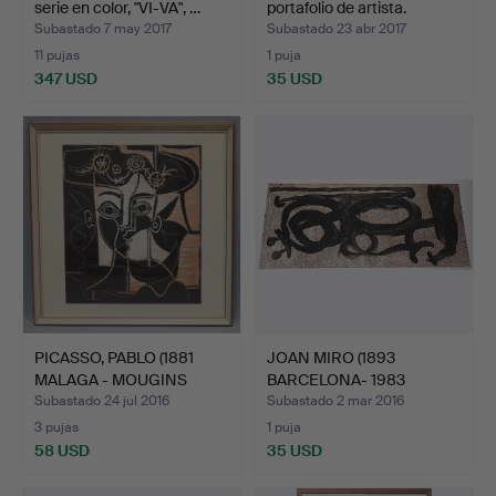
serie en color, "VI-VA", …
portafolio de artista.
Subastado 7 may 2017
Subastado 23 abr 2017
11 pujas
1 puja
347 USD
35 USD
Lote
seleccionado
PICASSO, PABLO (1881
JOAN MIRO (1893
MALAGA - MOUGINS
BARCELONA- 1983
1973…
MALLORCA).…
Subastado 24 jul 2016
Subastado 2 mar 2016
3 pujas
1 puja
58 USD
35 USD