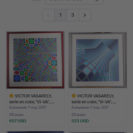
de
1
3
remate
VICTOR VASARELY,
VICTOR VASARELY,
serie en color, "VI-VA", …
serie en color, "VI-VA", …
Subastado 7 may 2017
Subastado 7 may 2017
28 pujas
23 pujas
657 USD
523 USD
Lote
Lote