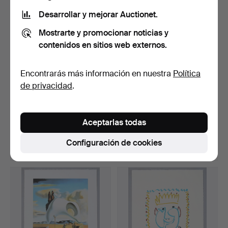
Desarrollar y mejorar Auctionet.
Mostrarte y promocionar noticias y
contenidos en sitios web externos.
Encontrarás más información en nuestra
Política
de privacidad
.
PABLO PICASSO (1881-
MARC CHAGALL (6. JULI
1973). SEGÚN. Le Visag…
1887- 28. MÄRZ 1985)…
Aceptarlas todas
Subastado 19 may 2015
Subastado 18 may 2015
20 pujas
5 pujas
Configuración de cookies
258 USD
116 USD