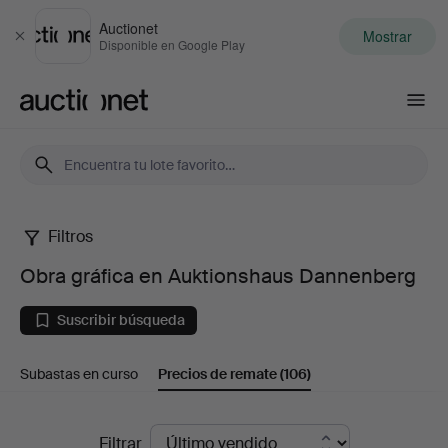
Auctionet
Mostrar
Cerrar
Disponible en Google Play
Auctionet.com
Filtros
Obra
Obra gráfica en Auktionshaus Dannenberg
gráfica
Suscribir búsqueda
en
Subastas en curso
Precios de remate
(106)
Auktionshaus
Dannenberg
Precios
Filtrar