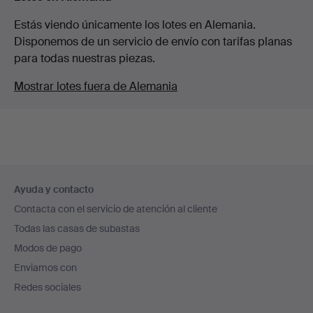
Estás viendo únicamente los lotes en Alemania.
Disponemos de un servicio de envío con tarifas planas
para todas nuestras piezas.
Mostrar lotes fuera de Alemania
Navegación
Ayuda y contacto
en
Contacta con el servicio de atención al cliente
el
Todas las casas de subastas
pie
Modos de pago
de
Enviamos con
página
Redes sociales