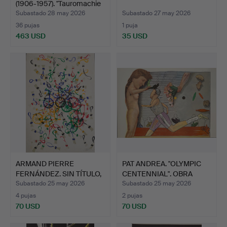
(1906-1957). "Tauromachie
…
Subastado 28 may 2026
Subastado 27 may 2026
36 pujas
1 puja
463 USD
35 USD
ARMAND PIERRE
PAT ANDREA. "OLYMPIC
FERNÁNDEZ. SIN TÍTULO,
CENTENNIAL". OBRA
LITOG…
GRÁ…
Subastado 25 may 2026
Subastado 25 may 2026
4 pujas
2 pujas
70 USD
70 USD