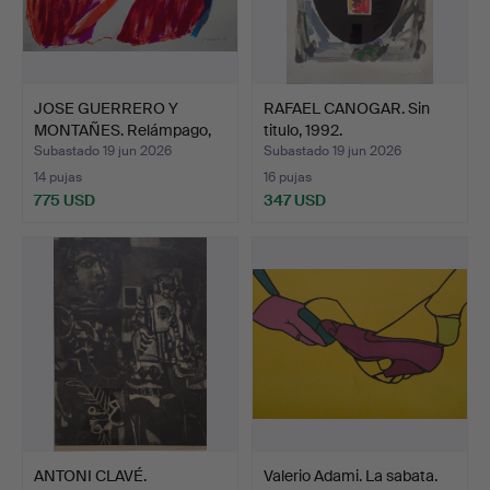
JOSE GUERRERO Y
RAFAEL CANOGAR. Sin
MONTAÑES. Relámpago,
titulo, 1992.
982.
Subastado 19 jun 2026
Subastado 19 jun 2026
14 pujas
16 pujas
775 USD
347 USD
ANTONI CLAVÉ.
Valerio Adami. La sabata.