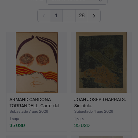
de
1
…
28
remate
ARMAND CARDONA
JOAN JOSEP THARRATS.
TORRANDELL. Cartel del
Sin título.
"XV …
Subastado 7 ago 2026
Subastado 4 ago 2026
1 puja
1 puja
35 USD
35 USD