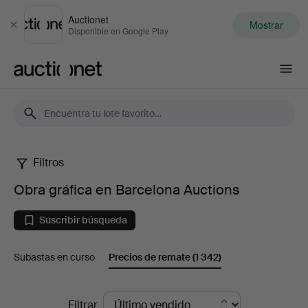
Auctionet
Mostrar
Cerrar
Disponible en Google Play
Auctionet.com
Filtros
Obra
Obra gráfica en Barcelona Auctions
gráfica
Suscribir búsqueda
en
Subastas en curso
Precios de remate
(1 342)
Barcelona
Auctions
Precios
Filtrar