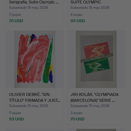
Serigrafia. Suite Olympic …
SUITE OLYMPIC
CENTENNIA…
Subastado 15 may 2026
Subastado 15 may 2026
2 pujas
4 pujas
70 USD
93 USD
OLIVIER DEBRÉ. "SIN
JIRI KOLÁR. "OLYMPIADA
TÍTULO" FIRMADA Y JUST…
(BARCELONA)" SERIE …
Subastado 15 may 2026
Subastado 15 may 2026
11 pujas
3 pujas
93 USD
70 USD