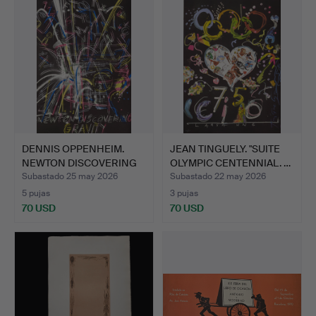
DENNIS OPPENHEIM.
JEAN TINGUELY. "SUITE
NEWTON DISCOVERING
OLYMPIC CENTENNIAL. …
GRAVI…
Subastado 25 may 2026
Subastado 22 may 2026
5 pujas
3 pujas
70 USD
70 USD