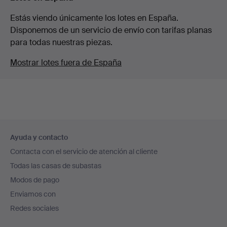
Estás viendo únicamente los lotes en España.
Disponemos de un servicio de envío con tarifas planas
para todas nuestras piezas.
Mostrar lotes fuera de España
Navegación
Ayuda y contacto
en
Contacta con el servicio de atención al cliente
el
Todas las casas de subastas
pie
Modos de pago
de
Enviamos con
página
Redes sociales