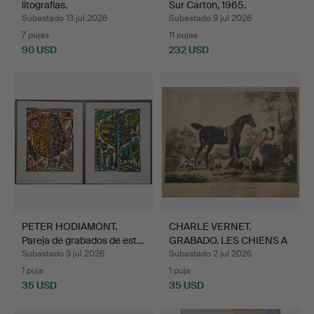
litografias.
Sur Carton, 1965.
Subastado 13 jul 2026
Subastado 9 jul 2026
7 pujas
11 pujas
90 USD
232 USD
PETER HODIAMONT.
CHARLE VERNET.
Pareja de grabados de est…
GRABADO. LES CHIENS A
LA DE…
Subastado 3 jul 2026
Subastado 2 jul 2026
1 puja
1 puja
35 USD
35 USD