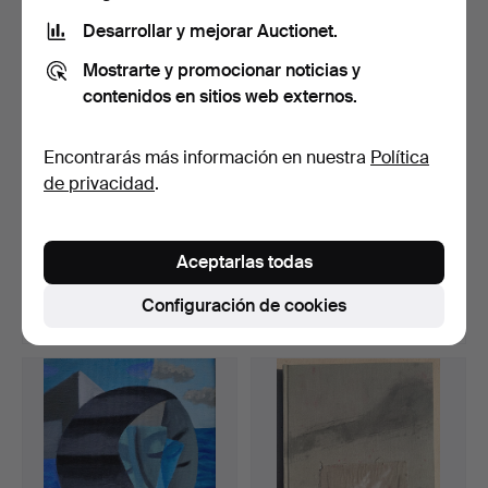
Desarrollar y mejorar Auctionet.
Mostrarte y promocionar noticias y
contenidos en sitios web externos.
Encontrarás más información en nuestra
Política
de privacidad
.
JOAQUIN MASOLIVER. Sin
Le plan de la ville, cité,
título. Edición lim…
université faux…
Aceptarlas todas
Subastado 6 jun 2026
Subastado 2 jun 2026
1 puja
1 puja
Configuración de cookies
35 USD
35 USD