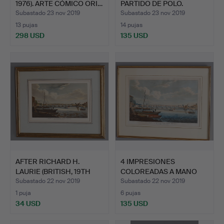
1976). ARTE CÓMICO ORI…
PARTIDO DE POLO.
Subastado 23 nov 2019
Subastado 23 nov 2019
13 pujas
14 pujas
298 USD
135 USD
AFTER RICHARD H.
4 IMPRESIONES
LAURIE (BRITISH, 19TH
COLOREADAS A MANO
CEN…
INCLUYENDO…
Subastado 22 nov 2019
Subastado 22 nov 2019
1 puja
6 pujas
34 USD
135 USD