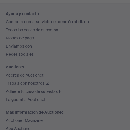
Navegación
Ayuda y contacto
en
Contacta con el servicio de atención al cliente
el
Todas las casas de subastas
pie
Modos de pago
de
Enviamos con
página
Redes sociales
Auctionet
Acerca de Auctionet
Trabaja con nosotros
Adhiere tu casa de subastas
La garantía Auctionet
Más información de Auctionet
Auctionet Magazine
App Auctionet