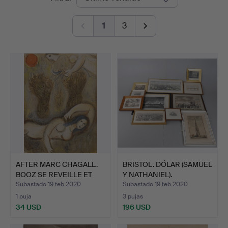
de
1
3
remate
AFTER MARC CHAGALL.
BRISTOL. DÓLAR (SAMUEL
BOOZ SE REVEILLE ET
Y NATHANIEL).
VO…
Subastado 19 feb 2020
Subastado 19 feb 2020
1 puja
3 pujas
34 USD
196 USD