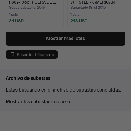
(1887-1966). FUERA DE …
WHISTLER (AMERICAN
18…
Subastado 25 jul 2019
Subastado 18 jul 2019
1 puja
1 puja
34 USD
243 USD
Mostrar más lotes
Suscribir búsqueda
Archivo de subastas
Estás buscando en el archivo de subastas concluidas.
Mostrar las subastas en curso.