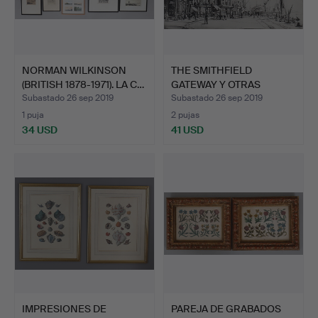
NORMAN WILKINSON
THE SMITHFIELD
(BRITISH 1878-1971). LA C…
GATEWAY Y OTRAS
GRABACIONES…
Subastado 26 sep 2019
Subastado 26 sep 2019
1 puja
2 pujas
34 USD
41 USD
IMPRESIONES DE
PAREJA DE GRABADOS