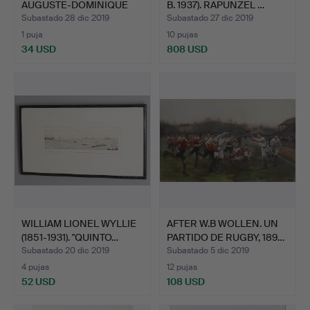
AUGUSTE-DOMINIQUE
B. 1937). RAPUNZEL …
INGRES. E…
Subastado 28 dic 2019
Subastado 27 dic 2019
1 puja
10 pujas
34 USD
808 USD
WILLIAM LIONEL WYLLIE
AFTER W.B WOLLEN. UN
(1851-1931). "QUINTO…
PARTIDO DE RUGBY, 189…
Subastado 20 dic 2019
Subastado 5 dic 2019
4 pujas
12 pujas
52 USD
108 USD