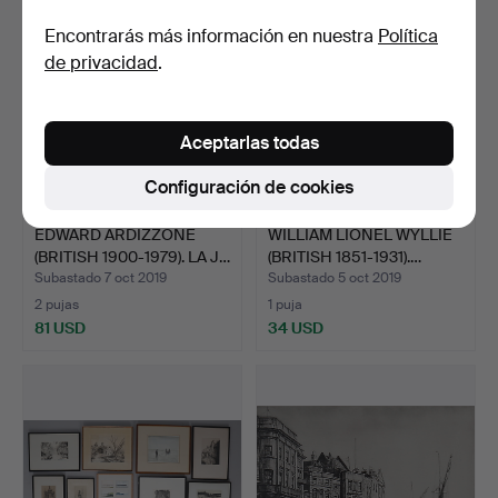
Encontrarás más información en nuestra
Política
de privacidad
.
Aceptarlas todas
Configuración de cookies
EDWARD ARDIZZONE
WILLIAM LIONEL WYLLIE
(BRITISH 1900-1979). LA J…
(BRITISH 1851-1931).…
Subastado 7 oct 2019
Subastado 5 oct 2019
2 pujas
1 puja
81 USD
34 USD