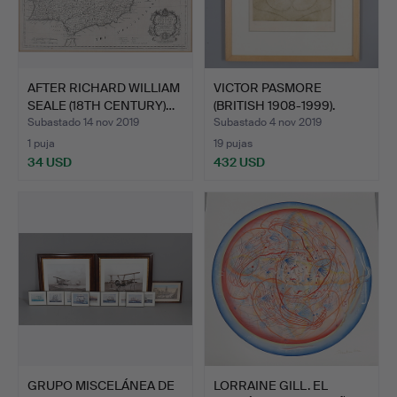
AFTER RICHARD WILLIAM
VICTOR PASMORE
SEALE (18TH CENTURY)…
(BRITISH 1908-1999).
CUEVA …
Subastado 14 nov 2019
Subastado 4 nov 2019
1 puja
19 pujas
34 USD
432 USD
GRUPO MISCELÁNEA DE
LORRAINE GILL. EL