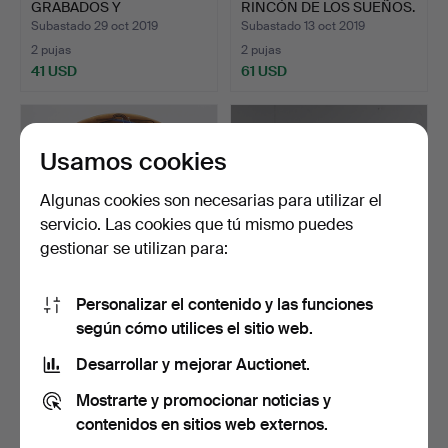
GRABADOS Y
RINCÓN DE LOS SUEÑOS.
FOTOGRAFÍAS…
Subastado 29 oct 2019
Subastado 13 oct 2019
2 pujas
2 pujas
41 USD
61 USD
Usamos cookies
Algunas cookies son necesarias para utilizar el
servicio. Las cookies que tú mismo puedes
gestionar se utilizan para:
Personalizar el contenido y las funciones
LORRAINE GILL.
TERENCE CUNEO
según cómo utilices el sitio web.
NOCTURNO.
(BRITISH 1907-1996). THE
RIG…
Subastado 13 oct 2019
Subastado 13 oct 2019
Desarrollar y mejorar Auctionet.
2 pujas
4 pujas
Mostrarte y promocionar noticias y
61 USD
54 USD
contenidos en sitios web externos.