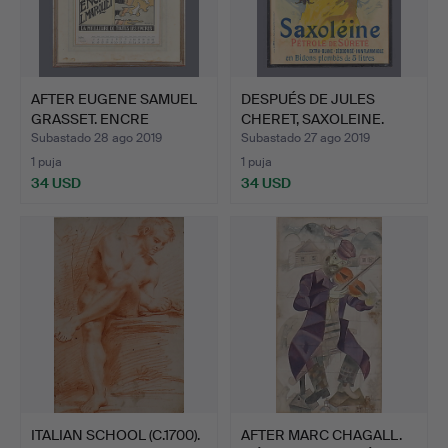
AFTER EUGENE SAMUEL
DESPUÉS DE JULES
GRASSET. ENCRE
CHERET, SAXOLEINE.
MARQUET.
Subastado 28 ago 2019
Subastado 27 ago 2019
1 puja
1 puja
34 USD
34 USD
ITALIAN SCHOOL (C.1700).
AFTER MARC CHAGALL.