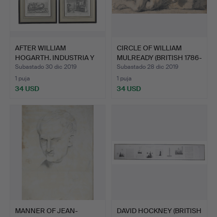
AFTER WILLIAM
CIRCLE OF WILLIAM
HOGARTH. INDUSTRIA Y
MULREADY (BRITISH 1786-
OCIOSA.
1…
Subastado 30 dic 2019
Subastado 28 dic 2019
1 puja
1 puja
34 USD
34 USD
MANNER OF JEAN-
DAVID HOCKNEY (BRITISH