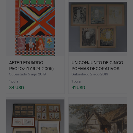
AFTER EDUARDO
UN CONJUNTO DE CINCO
PAOLOZZI (1924-2005).
POEMAS DECORATIVOS.
PRIMER…
Subastado 5 ago 2019
Subastado 2 ago 2019
1 puja
1 puja
34 USD
41 USD