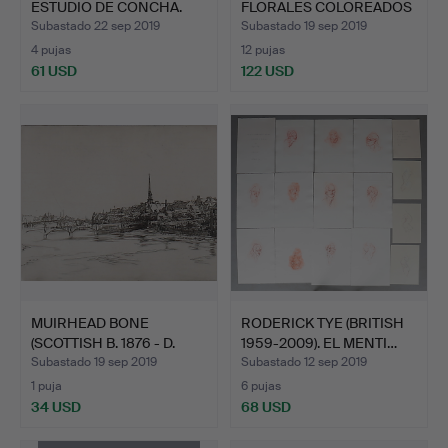
ESTUDIO DE CONCHA.
FLORALES COLOREADOS
A M…
Subastado 22 sep 2019
Subastado 19 sep 2019
4 pujas
12 pujas
61 USD
122 USD
MUIRHEAD BONE
RODERICK TYE (BRITISH
(SCOTTISH B. 1876 - D.
1959-2009). EL MENTI…
1953)…
Subastado 19 sep 2019
Subastado 12 sep 2019
1 puja
6 pujas
34 USD
68 USD