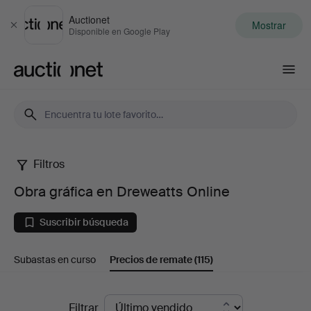
Auctionet
Mostrar
Cerrar
Disponible en Google Play
Auctionet.com
Filtros
Obra
Obra gráfica en Dreweatts Online
gráfica
Suscribir búsqueda
en
Subastas en curso
Precios de remate
(115)
Dreweatts
Online
Precios
Filtrar