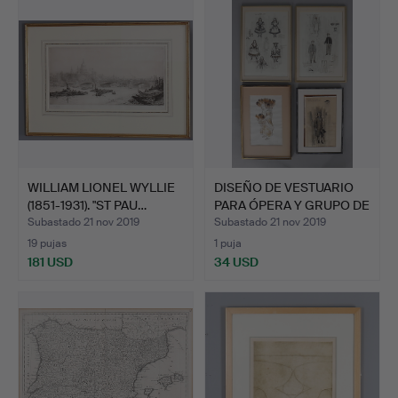
WILLIAM LIONEL WYLLIE
DISEÑO DE VESTUARIO
(1851-1931). "ST PAU…
PARA ÓPERA Y GRUPO DE
…
Subastado 21 nov 2019
Subastado 21 nov 2019
19 pujas
1 puja
181 USD
34 USD