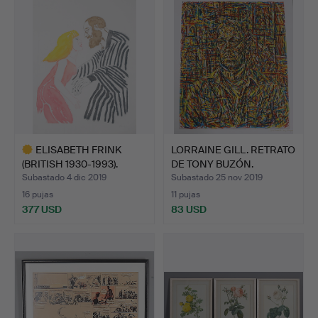
ELISABETH FRINK
LORRAINE GILL. RETRATO
(BRITISH 1930-1993).
DE TONY BUZÓN.
ANTON…
Subastado 4 dic 2019
Subastado 25 nov 2019
16 pujas
11 pujas
377 USD
83 USD
Lote
seleccionado