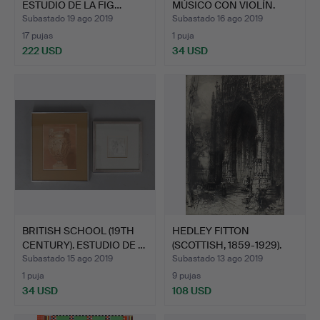
ESTUDIO DE LA FIG…
MÚSICO CON VIOLÍN.
Subastado 19 ago 2019
Subastado 16 ago 2019
17 pujas
1 puja
222 USD
34 USD
BRITISH SCHOOL (19TH
HEDLEY FITTON
CENTURY). ESTUDIO DE …
(SCOTTISH, 1859-1929).
RUÁN …
Subastado 15 ago 2019
Subastado 13 ago 2019
1 puja
9 pujas
34 USD
108 USD