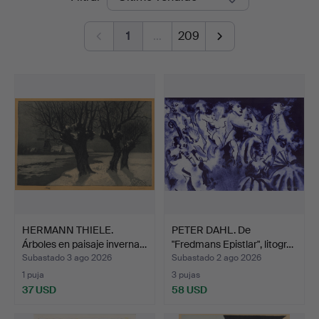
de
1
…
209
remate
HERMANN THIELE.
PETER DAHL. De
Árboles en paisaje inverna…
"Fredmans Epistlar", litogr…
Subastado 3 ago 2026
Subastado 2 ago 2026
1 puja
3 pujas
37 USD
58 USD