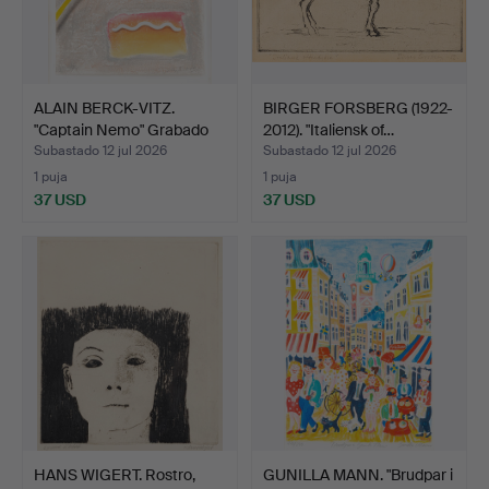
ALAIN BERCK-VITZ.
BIRGER FORSBERG (1922-
"Captain Nemo" Grabado
2012). "Italiensk of…
a…
Subastado 12 jul 2026
Subastado 12 jul 2026
1 puja
1 puja
37 USD
37 USD
HANS WIGERT. Rostro,
GUNILLA MANN. "Brudpar i