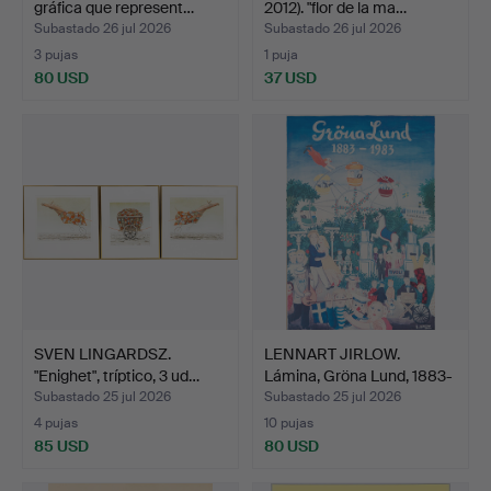
gráfica que represent…
2012). "flor de la ma…
Subastado 26 jul 2026
Subastado 26 jul 2026
3 pujas
1 puja
80 USD
37 USD
SVEN LINGARDSZ.
LENNART JIRLOW.
"Enighet", tríptico, 3 ud…
Lámina, Gröna Lund, 1883-
1…
Subastado 25 jul 2026
Subastado 25 jul 2026
4 pujas
10 pujas
85 USD
80 USD