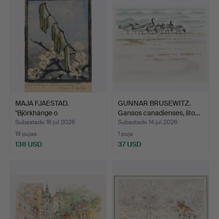
MAJA FJAESTAD.
GUNNAR BRUSEWITZ.
"Björkhänge o
Gansos canadienses, lito…
plommonkoja",…
Subastado 16 jul 2026
Subastado 14 jul 2026
19 pujas
1 puja
138 USD
37 USD