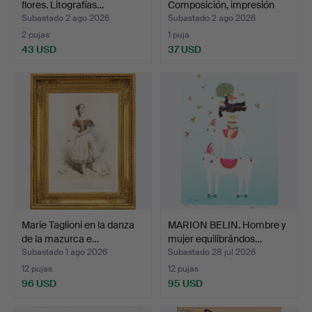
flores. Litografías…
Composición, impresión
offset…
Subastado 2 ago 2026
Subastado 2 ago 2026
2 pujas
1 puja
43 USD
37 USD
Marie Taglioni en la danza
MARION BELIN. Hombre y
de la mazurca e…
mujer equilibrándos…
Subastado 1 ago 2026
Subastado 28 jul 2026
12 pujas
12 pujas
96 USD
95 USD