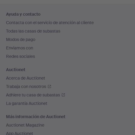
Navegación
Ayuda y contacto
en
Contacta con el servicio de atención al cliente
el
Todas las casas de subastas
pie
Modos de pago
de
Enviamos con
página
Redes sociales
Auctionet
Acerca de Auctionet
Trabaja con nosotros
Adhiere tu casa de subastas
La garantía Auctionet
Más información de Auctionet
Auctionet Magazine
App Auctionet