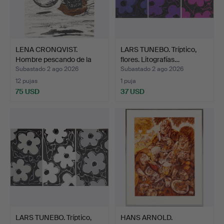
LENA CRONQVIST.
LARS TUNEBO. Tríptico,
Hombre pescando de la
flores. Litografías…
carp…
Subastado 2 ago 2026
Subastado 2 ago 2026
12 pujas
1 puja
75 USD
37 USD
LARS TUNEBO. Tríptico,
HANS ARNOLD.