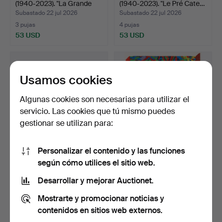
(1940-2023). "La Grande
(1940-2023). "Le Pré Cate…
C…
Subastado 22 jul 2026
Subastado 22 jul 2026
3 pujas
4 pujas
53 USD
53 USD
Usamos cookies
Algunas cookies son necesarias para utilizar el
servicio. Las cookies que tú mismo puedes
gestionar se utilizan para:
Personalizar el contenido y las funciones
JONAS GLOCK (1947-).
NORBERT FABER (1941-).
según cómo utilices el sitio web.
"Invid värmen" y "I v…
Árboles, litografía…
Subastado 19 jul 2026
Subastado 19 jul 2026
Desarrollar y mejorar Auctionet.
11 pujas
3 pujas
Mostrarte y promocionar noticias y
116 USD
58 USD
contenidos en sitios web externos.