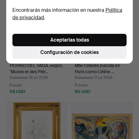
Encontrarás más información en nuestra
Política
de privacidad
.
Aceptarlas todas
Configuración de cookies
PERINO DEL VAGA. según,
Mlle Celeste (nacida en
"Muses et des Piér…
París como Céline …
Subastado 18 jul 2026
Subastado 17 jul 2026
6 pujas
8 pujas
58 USD
85 USD