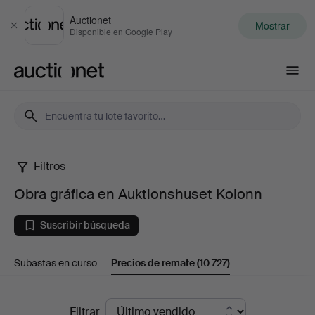
Auctionet
Mostrar
Cerrar
Disponible en Google Play
Auctionet.com
Filtros
Obra
Obra gráfica en Auktionshuset Kolonn
gráfica
Suscribir búsqueda
en
Subastas en curso
Precios de remate
(10 727)
Auktionshuset
Kolonn
Precios
Filtrar