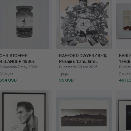
CHRISTOFFER
RAEFORD DWYER (1970).
KARI R
RELANDER (1986).
Paisaje urbano, firm…
"Heidi
«Jarred Old T…
Subastado 7 may 2026
Subastado 30 abr 2026
Subast
23 pujas
1 puja
7 pujas
554 USD
35 USD
461 U