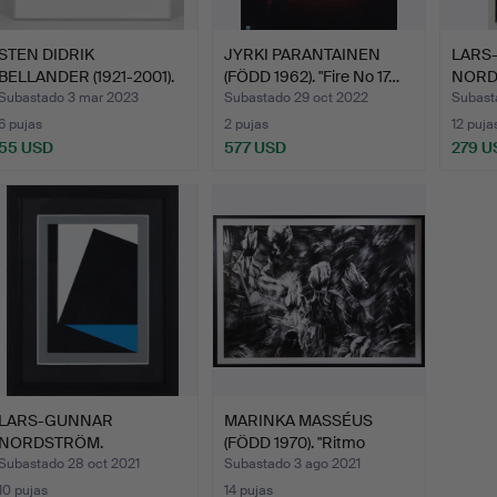
STEN DIDRIK
JYRKI PARANTAINEN
LARS
BELLANDER (1921-2001).
(FÖDD 1962). "Fire No 17…
NORD
"Ver ab…
Compo
Subastado 3 mar 2023
Subastado 29 oct 2022
Subast
6 pujas
2 pujas
12 puja
55 USD
577 USD
279 U
LARS-GUNNAR
MARINKA MASSÉUS
NORDSTRÖM.
(FÖDD 1970). "Ritmo
Composición, firmad…
Antigu…
Subastado 28 oct 2021
Subastado 3 ago 2021
10 pujas
14 pujas