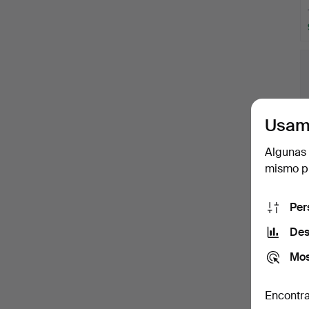
Usam
Algunas 
mismo pu
Per
Des
Mos
Encontra