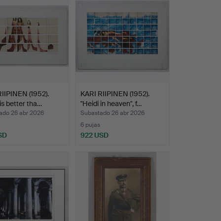
IIPINEN (1952).
KARI RIIPINEN (1952).
 is better tha…
"Heidi in heaven", f…
ado 26 abr 2026
Subastado 26 abr 2026
6 pujas
SD
922 USD