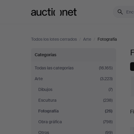
Auctionet.com
Todos los lotes cerrados
/
Arte
/
Fotografía
F
Fotografía
Categorías
en
Todas las categorías
(16.165)
Arte
(3.223)
Finlandia
Dibujos
(7)
Escultura
(238)
P
Fotografía
(26)
Fi
Obra gráfica
(798)
r
Otros
(99)