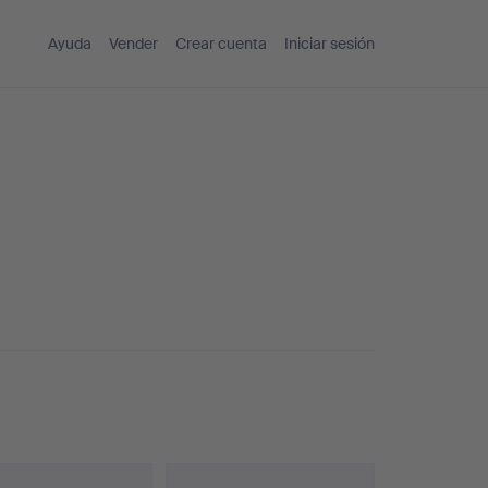
Ayuda
Vender
Crear cuenta
Iniciar sesión