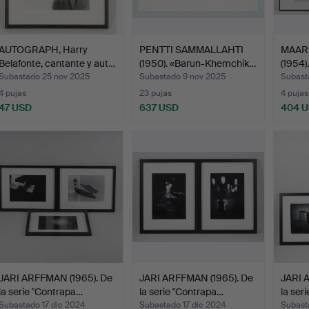
AUTOGRAPH, Harry
PENTTI SAMMALLAHTI
MAAR
Belafonte, cantante y aut…
(1950). «Barun-Khemchik…
(1954)
acom
Subastado 25 nov 2025
Subastado 9 nov 2025
Subast
4 pujas
23 pujas
4 pujas
47 USD
637 USD
404 
JARI ARFFMAN (1965). De
JARI ARFFMAN (1965). De
JARI 
la serie "Contrapa…
la serie "Contrapa…
la ser
Subastado 17 dic 2024
Subastado 17 dic 2024
Subast