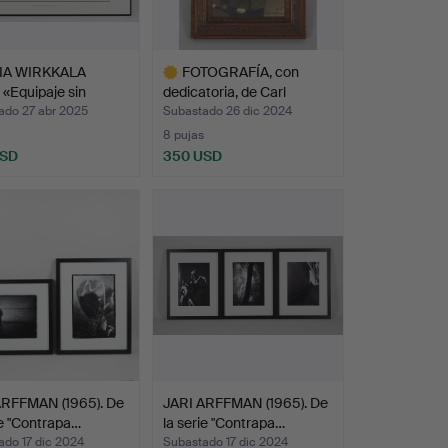
IA WIRKKALA
FOTOGRAFÍA, con
. «Equipaje sin
dedicatoria, de Carl
…
Gusta…
ado 27 abr 2025
Subastado 26 dic 2024
8 pujas
USD
350 USD
Lote
seleccionado
ARFFMAN (1965). De
JARI ARFFMAN (1965). De
ie "Contrapa…
la serie "Contrapa…
ado 17 dic 2024
Subastado 17 dic 2024