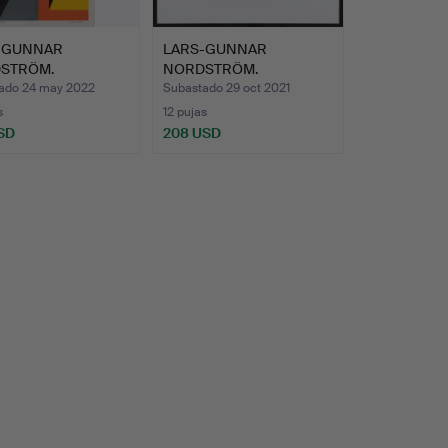
-GUNNAR
LARS-GUNNAR
STRÖM.
NORDSTRÖM.
sición, firmad…
Composición, firmad…
ado 24 may 2022
Subastado 29 oct 2021
s
12 pujas
SD
208 USD