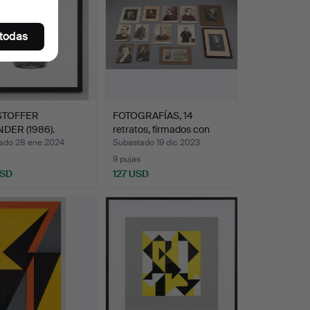
 todas
STOFFER
FOTOGRAFÍAS, 14
DER (1986).
retratos, firmados con
d Old T…
ded…
ado 28 ene 2024
Subastado 19 dic 2023
9 pujas
USD
127 USD