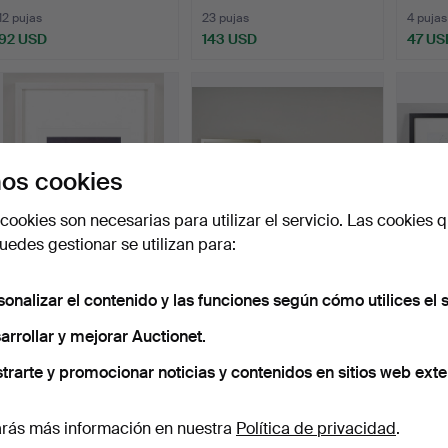
12 pujas
23 pujas
4 pujas
92 USD
143 USD
47 US
os cookies
cookies son necesarias para utilizar el servicio. Las cookies q
edes gestionar se utilizan para:
CAJ BREMER (1929).
JARI ARFFMAN (1965). De
JARI 
sonalizar el contenido y las funciones según cómo utilices el s
Sunrise, firmado, gelat…
la serie «Counterp…
la ser
Subastado 19 oct 2024
Subastado 2 sep 2024
Subast
arrollar y mejorar Auctionet.
11 pujas
1 puja
1 puja
166 USD
35 USD
35 U
trarte y promocionar noticias y contenidos en sitios web exte
rás más información en nuestra
Política de privacidad
.