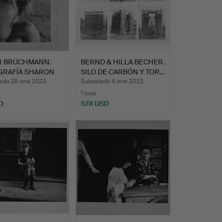
R BRÜCHMANN.
BERND & HILLA BECHER.
GRAFÍA SHARON
SILO DE CARBÓN Y TOR…
ado 28 ene 2023
Subastado 6 ene 2022
1 puja
D
578 USD