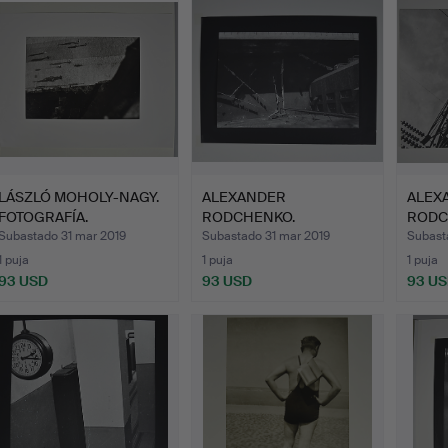
LÁSZLÓ MOHOLY-NAGY.
ALEXANDER
ALEX
FOTOGRAFÍA.
RODCHENKO.
RODC
FOTOGRAFÍA.
FOTOG
Subastado 31 mar 2019
Subastado 31 mar 2019
Subast
1 puja
1 puja
1 puja
93 USD
93 USD
93 U