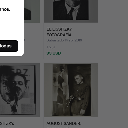
rnos.
SSITZKY.
EL LISSITZKY.
RAFÍA.
FOTOGRAFÍA.
ado 30 abr 2019
Subastado 14 abr 2019
 todas
1 puja
D
93 USD
SSITZKY.
AUGUST SANDER.