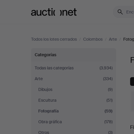
Auctionet.com
Todos los lotes cerrados
/
Colombos
/
Arte
/
Fotog
Fotografía
Categorías
en
Todas las categorías
(3.934)
Arte
(334)
Colombos
Dibujos
(9)
Escultura
(51)
Fotografía
(59)
P
Obra gráfica
(178)
Fi
Otros
(3)