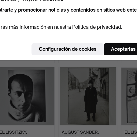
trarte y promocionar noticias y contenidos en sitios web exte
rás más información en nuestra
Política de privacidad
.
PETER BRÜCHMANN.
WILLIAM ANASTASI.
EL LI
FOTOGRAFÍA RAY
FOTOGRAFÍA.
FOTOG
CHARLES.
Subastado 30 abr 2019
Subastado 30 abr 2019
Subast
Configuración de cookies
Aceptarlas
1 puja
1 puja
1 puja
81 USD
93 USD
70 US
EL LISSITZKY.
AUGUST SANDER.
EL LI