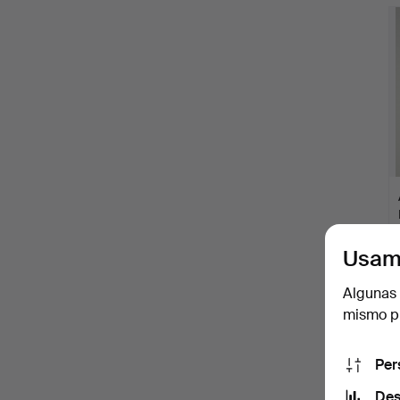
Usam
Algunas 
mismo pu
Per
Des