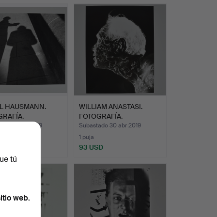
L HAUSMANN.
WILLIAM ANASTASI.
RAFÍA.
FOTOGRAFÍA.
ado 30 abr 2019
Subastado 30 abr 2019
1 puja
SD
93 USD
ue tú
itio web.