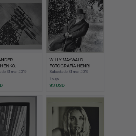
ANDER
WILLY MAYWALD.
HENKO.
FOTOGRAFÍA HENRI
RAFÍA.
MATISSE.
ado 31 mar 2019
Subastado 31 mar 2019
1 puja
SD
93 USD