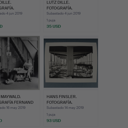
DILLE.
LUTZ DILLE.
RAFÍA.
FOTOGRAFÍA.
ado 4 jun 2019
Subastado 4 jun 2019
1 puja
SD
35 USD
 MAYWALD.
HANS FINSLER.
GRAFÍA FERNAND
FOTOGRAFÍA.
R.
ado 16 may 2019
Subastado 14 may 2019
1 puja
D
93 USD