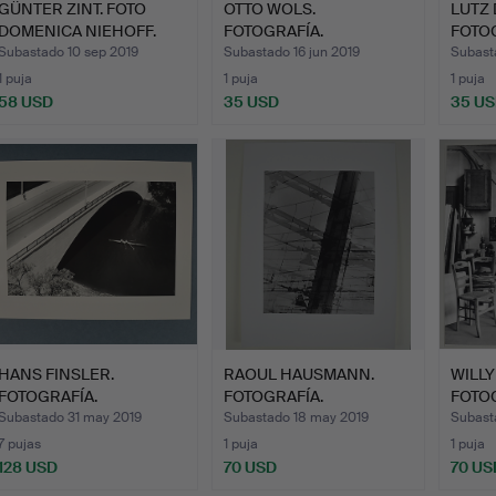
GÜNTER ZINT. FOTO
OTTO WOLS.
LUTZ 
DOMENICA NIEHOFF.
FOTOGRAFÍA.
FOTOG
Subastado 10 sep 2019
Subastado 16 jun 2019
Subast
1 puja
1 puja
1 puja
58 USD
35 USD
35 U
HANS FINSLER.
RAOUL HAUSMANN.
WILLY
FOTOGRAFÍA.
FOTOGRAFÍA.
FOTO
LEGE
Subastado 31 may 2019
Subastado 18 may 2019
Subast
7 pujas
1 puja
1 puja
128 USD
70 USD
70 US