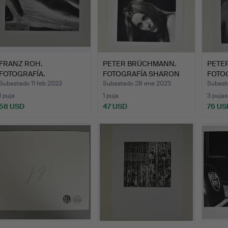
FRANZ ROH.
PETER BRÜCHMANN.
PETE
FOTOGRAFÍA.
FOTOGRAFÍA SHARON
FOTO
TATE Y …
TATE.
Subastado 11 feb 2023
Subastado 28 ene 2023
Subast
1 puja
1 puja
3 pujas
58 USD
47 USD
76 US