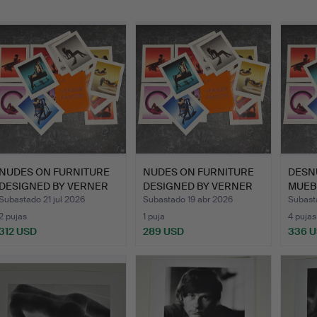
emate
NUDES ON FURNITURE
NUDES ON FURNITURE
DESN
DESIGNED BY VERNER
DESIGNED BY VERNER
MUEB
PANT…
PANT…
POR 
Subastado 21 jul 2026
Subastado 19 abr 2026
Subast
2 pujas
1 puja
4 pujas
312 USD
289 USD
336 