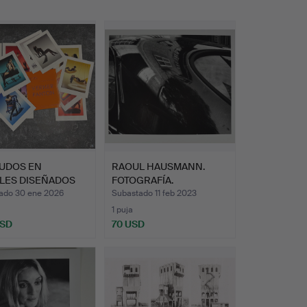
UDOS EN
RAOUL HAUSMANN.
LES DISEÑADOS
FOTOGRAFÍA.
VERNER P…
ado 30 ene 2026
Subastado 11 feb 2023
1 puja
USD
70 USD