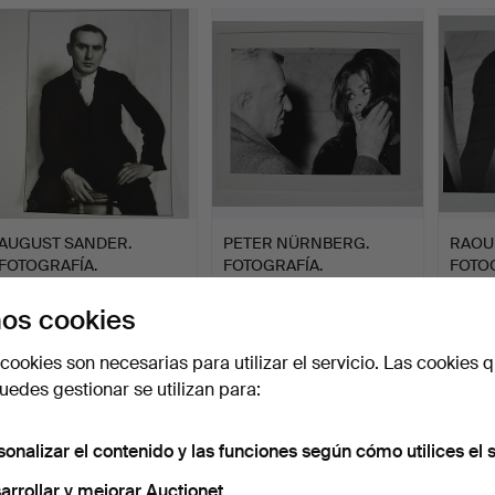
AUGUST SANDER.
PETER NÜRNBERG.
RAOU
FOTOGRAFÍA.
FOTOGRAFÍA.
FOTOG
Subastado 13 may 2019
Subastado 1 may 2019
Subast
os cookies
1 puja
1 puja
2 pujas
116 USD
47 USD
99 U
cookies son necesarias para utilizar el servicio. Las cookies q
edes gestionar se utilizan para:
sonalizar el contenido y las funciones según cómo utilices el s
arrollar y mejorar Auctionet.