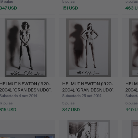
19 pujas
5 pujas
5 pujas
347 USD
151 USD
463 
HELMUT NEWTON (1920-
HELMUT NEWTON (1920-
HELM
2004). "GRAN DESNUDO".
2004). "GRAN DESNUDO".
2004).
Subastado 4 nov 2014
Subastado 25 oct 2014
Subast
17 pujas
5 pujas
6 pujas
315 USD
347 USD
440 