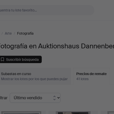
/
Arte
/
Fotografía
Fotografía en Auktionshaus Dannenbe
Suscribir búsqueda
Subastas en curso
Precios de remate
Mostrar los lotes por los que puedes pujar
41 lotes
recios
ltrar
de
emate