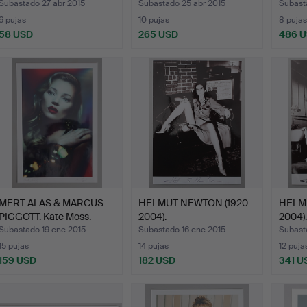
Subastado 27 abr 2015
Subastado 25 abr 2015
Subast
6 pujas
10 pujas
8 pujas
58 USD
265 USD
486 
MERT ALAS & MARCUS
HELMUT NEWTON (1920-
HELM
PIGGOTT. Kate Moss.
2004).
2004).
Subastado 19 ene 2015
Subastado 16 ene 2015
Subast
15 pujas
14 pujas
12 puja
159 USD
182 USD
341 U