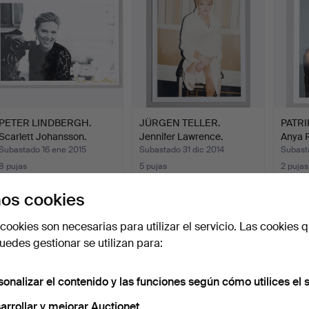
PETER LINDBERGH.
JÜRGEN TELLER.
PATRI
Scarlett Johansson.
Jennifer Lawrence.
Anya R
Subastado 16 ene 2015
Subastado 31 dic 2014
Subast
8 pujas
5 pujas
2 pujas
116 USD
206 USD
209 
os cookies
cookies son necesarias para utilizar el servicio. Las cookies q
edes gestionar se utilizan para:
sonalizar el contenido y las funciones según cómo utilices el s
arrollar y mejorar Auctionet.