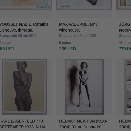
YOUSSEF NABIL. Catalina
MAX VADUKUL. amy
JÜRG
Deneuve, firmada.
winehouse.
Nobuyo
Subastado 29 abr 2015
Subastado 29 abr 2015
Subast
5 pujas
9 pujas
18 puja
116 USD
255 USD
278 U
KARL LAGERFELD (* 10.
HELMUT NEWTON (1920-
HELM
SEPTEMBER 1933 IN HA…
2004). "Gran Desnudo".
2004).