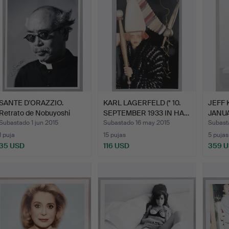
SANTE D'ORAZZIO.
KARL LAGERFELD (* 10.
JEFF
Retrato de Nobuyoshi
SEPTEMBER 1933 IN HA…
JANUAR
Arak…
Sagra
Subastado 1 jun 2015
Subastado 16 may 2015
Subast
1 puja
15 pujas
5 pujas
35 USD
116 USD
359 