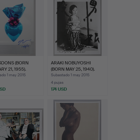
 KOONS (BORN
ARAKI NOBUYOSHI
Y 21, 1955).
(BORN MAY 25, 1940).
d…
escla…
ado 1 may 2015
Subastado 1 may 2015
4 pujas
USD
174 USD