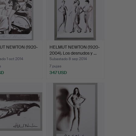
UT NEWTON (1920-
HELMUT NEWTON (1920-
2004). Los desnudos y …
do 1 oct 2014
Subastado 8 sep 2014
s
7 pujas
SD
347 USD