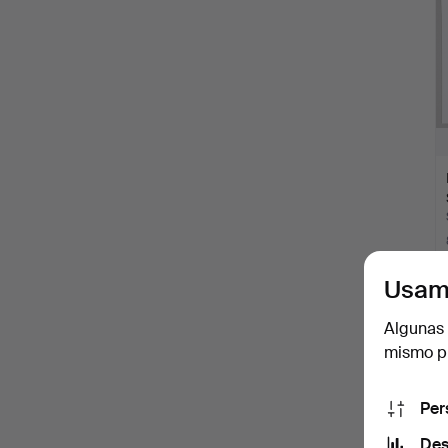
Usam
Algunas 
mismo pu
Per
Des