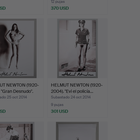
12 pujas
USD
370 USD
UT NEWTON (1920-
HELMUT NEWTON (1920-
 "Gran Desnudo".
2004). "Evi el policía…
ado 25 oct 2014
Subastado 24 oct 2014
9 pujas
USD
301 USD