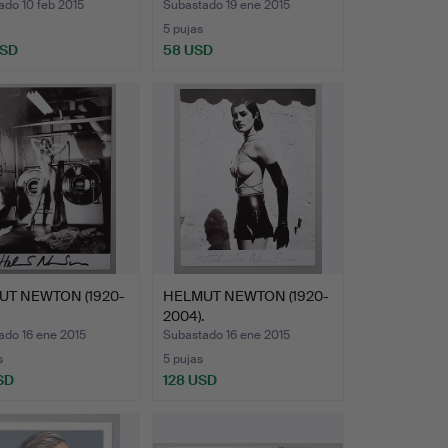
ado 10 feb 2015
Subastado 19 ene 2015
5 pujas
USD
58 USD
UT NEWTON (1920-
HELMUT NEWTON (1920-
2004).
ado 16 ene 2015
Subastado 16 ene 2015
s
5 pujas
SD
128 USD