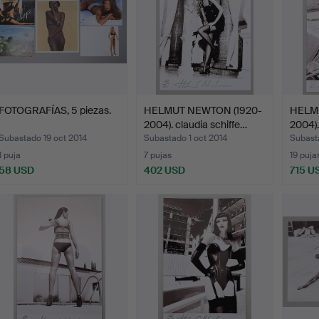
FOTOGRAFÍAS, 5 piezas.
HELMUT NEWTON (1920-
HELM
2004). claudia schiffe…
2004).
Subastado 19 oct 2014
Subastado 1 oct 2014
Subasta
1 puja
7 pujas
19 puja
58 USD
402 USD
715 U