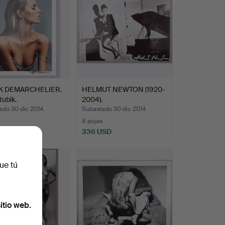
K DEMARCHELIER.
HELMUT NEWTON (1920-
ubik.
2004).
ado 30 dic 2014
Subastado 30 dic 2014
8 pujas
USD
336 USD
ue tú
itio web.