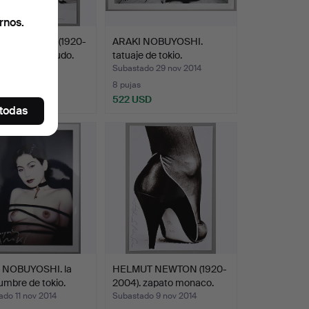
rnos.
UT NEWTON (1920-
ARAKI NOBUYOSHI.
 el gran desnudo.
tatuaje de tokio.
do 16 dic 2014
Subastado 29 nov 2014
s
8 pujas
USD
522 USD
 todas
 NOBUYOSHI. la
HELMUT NEWTON (1920-
umbre de tokio.
2004). zapato monaco.
do 11 nov 2014
Subastado 9 nov 2014