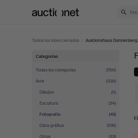
Auctionet.com
Todos los lotes cerrados
/
Auktionshaus Dannenberg
Fotografía
Categorías
en
Todas las categorías
(766)
Arte
(338)
Auktionshaus
Dibujos
(5)
Dannenberg
Escultura
(34)
P
Fotografía
(41)
Fi
Obra gráfica
(106)
r
Otros
(33)