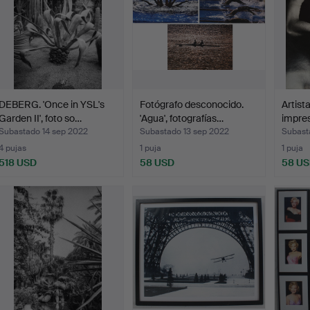
DEBERG. 'Once in YSL's
Fotógrafo desconocido.
Artist
Garden II', foto so…
'Agua', fotografías…
impres
Subastado 14 sep 2022
Subastado 13 sep 2022
Subast
4 pujas
1 puja
1 puja
518 USD
58 USD
58 U