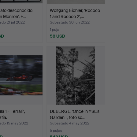
afo desconocido.
Wolfgang Eichler, 'Rococo
yn Monroe', F…
1 and Rococo 2',…
do 21 jul 2022
Subastado 30 jun 2022
1 puja
SD
58 USD
a 1 - Ferrari',
DEBERGE. 'Once in YSL's
fía.
Garden I', foto so…
ado 15 may 2022
Subastado 4 may 2022
5 pujas
SD
548 USD