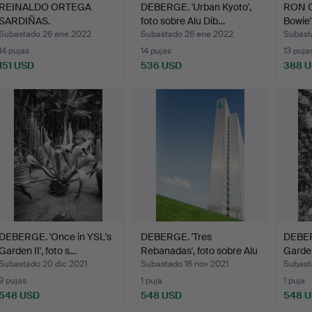
REINALDO ORTEGA
DEBERGE. 'Urban Kyoto',
RON G
SARDIÑAS.
foto sobre Alu Dib…
Bowie'
'Descapotables',…
Subastado 26 ene 2022
Subastado 26 ene 2022
Subast
14 pujas
14 pujas
13 puja
151 USD
536 USD
388 
DEBERGE. 'Once in YSL's
DEBERGE. 'Tres
DEBER
Garden II', foto s…
Rebanadas', foto sobre Alu
Garden
…
Subastado 20 dic 2021
Subastado 16 nov 2021
Subast
9 pujas
1 puja
1 puja
548 USD
548 USD
548 