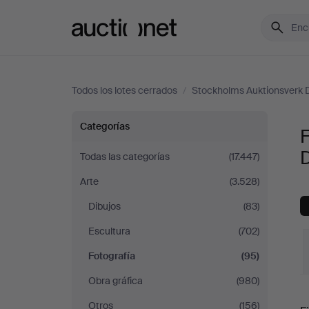
Auctionet.com
Todos los lotes cerrados
/
Stockholms Auktionsverk 
Fotografía
Categorías
F
en
Todas las categorías
(17.447)
Arte
(3.528)
Stockholms
Dibujos
(83)
Auktionsverk
Escultura
(702)
Düsseldorf/Neuss
Fotografía
(95)
Obra gráfica
(980)
P
Otros
(156)