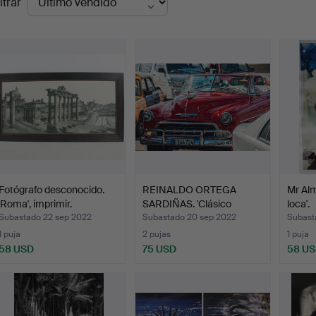
ltrar
de
emate
Fotógrafo desconocido.
REINALDO ORTEGA
Mr Alm
'Roma', imprimir.
SARDIÑAS. 'Clásico
loca'.
Defasio…
Subastado 22 sep 2022
Subastado 20 sep 2022
Subast
1 puja
2 pujas
1 puja
58 USD
75 USD
58 U