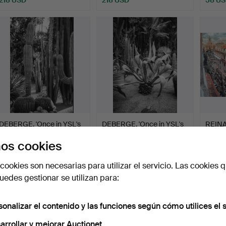
DEBERGE. 'Once in YSL's
DEBERGE. 'Once in YSL's
REIN
Garden III', foto …
Garden II', foto s…
SARDI
os cookies
Penth
Subastado 4 may 2022
Subastado 4 may 2022
Subast
3 pujas
2 pujas
14 puja
cookies son necesarias para utilizar el servicio. Las cookies q
548 USD
548 USD
172 U
edes gestionar se utilizan para:
sonalizar el contenido y las funciones según cómo utilices el s
arrollar y mejorar Auctionet.