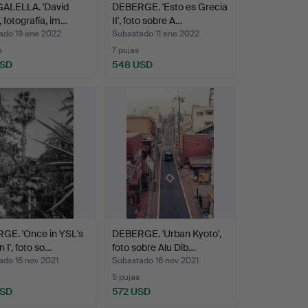
ALELLA. 'David
DEBERGE. 'Esto es Grecia
, fotografía, im…
II', foto sobre A…
ado 19 ene 2022
Subastado 11 ene 2022
s
7 pujas
USD
548 USD
GE. 'Once in YSL's
DEBERGE. 'Urban Kyoto',
 I', foto so…
foto sobre Alu Dib…
ado 16 nov 2021
Subastado 16 nov 2021
5 pujas
USD
572 USD