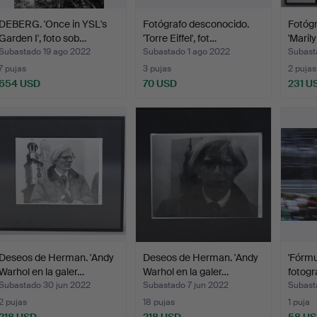
DEBERG. 'Once in YSL's
Fotógrafo desconocido.
Fotógr
Garden I', foto sob…
'Torre Eiffel', fot…
'Maril
Subastado 19 ago 2022
Subastado 1 ago 2022
Subasta
7 pujas
3 pujas
2 pujas
654 USD
70 USD
231 U
Deseos de Herman. 'Andy
Deseos de Herman. 'Andy
'Fórmul
Warhol en la galer…
Warhol en la galer…
fotogra
Subastado 30 jun 2022
Subastado 7 jun 2022
Subast
2 pujas
18 pujas
1 puja
218 USD
218 USD
58 U