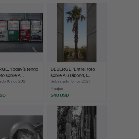
GE. 'Todavía tengo
DEBERGE. 'Entre', foto
foto sobre A…
sobre Alu Dibond, 1…
ado 16 nov 2021
Subastado 16 nov 2021
4 pujas
USD
548 USD