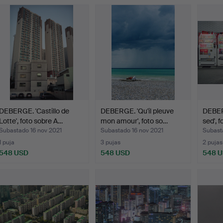
DEBERGE. 'Castillo de
DEBERGE. 'Qu'il pleuve
DEBER
Lotte', foto sobre A…
mon amour', foto so…
sed', 
Subastado 16 nov 2021
Subastado 16 nov 2021
Subast
1 puja
3 pujas
2 pujas
548 USD
548 USD
548 