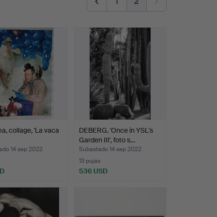
1
2
a, collage, 'La vaca
DEBERG. 'Once in YSL's
Garden III', foto s…
ado 14 sep 2022
Subastado 14 sep 2022
13 pujas
SD
536 USD