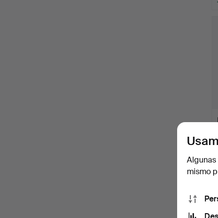
Usam
Algunas 
mismo pu
Per
Des