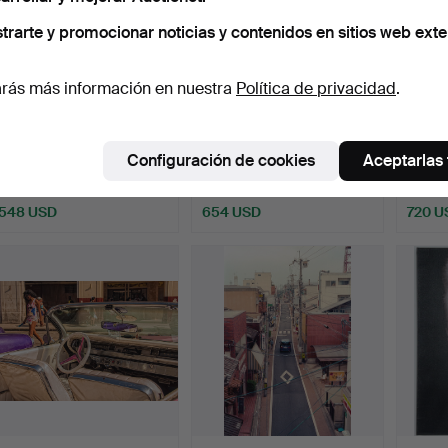
trarte y promocionar noticias y contenidos en sitios web exte
rás más información en nuestra
Política de privacidad
.
DEBERGE. 'Once in YSL's
DEBERGE. 'Once in YSL's
DEBER
Garden I', foto so…
Garden II', foto s…
Garden 
Configuración de cookies
Aceptarlas
Subastado 2 feb 2022
Subastado 1 feb 2022
Subast
2 pujas
6 pujas
7 pujas
548 USD
654 USD
720 U