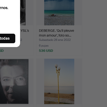
rnos.
GE. 'Once in YSL's
DEBERGE. 'Qu'il pleuve
III', foto …
mon amour', foto so…
 todas
ado 26 ene 2022
Subastado 26 ene 2022
6 pujas
SD
536 USD