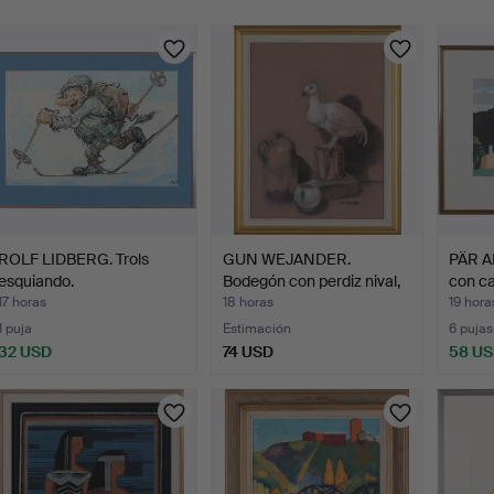
urso
ROLF LIDBERG. Trols
GUN WEJANDER.
PÄR A
esquiando.
Bodegón con perdiz nival,
con ca
pa…
17 horas
18 horas
19 hora
1 puja
Estimación
6 pujas
32 USD
74 USD
58 U