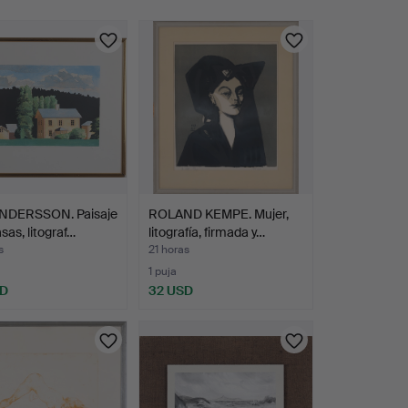
NDERSSON. Paisaje
ROLAND KEMPE. Mujer,
sas, litograf…
litografía, firmada y…
s
21 horas
1 puja
SD
32 USD