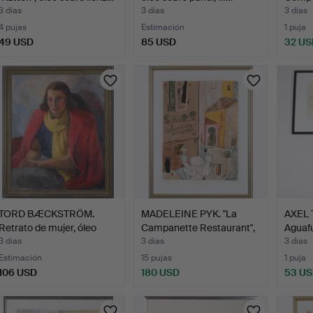
fir…
3 días
3 días
3 días
4 pujas
Estimación
1 puja
49 USD
85 USD
32 US
TORD BÆCKSTRÖM.
MADELEINE PYK. "La
AXEL 
Retrato de mujer, óleo
Campanette Restaurant",
Aguafu
sob…
…
Joe…
3 días
3 días
3 días
Estimación
15 pujas
1 puja
106 USD
180 USD
53 U