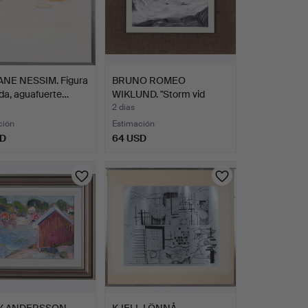
NE NESSIM. Figura
BRUNO ROMEO
da, aguafuerte…
WIKLUND. "Storm vid
Lofoten", …
2 días
ción
Estimación
SD
64 USD
Y ANDERSSON.
KJELL LÖNNÅ.