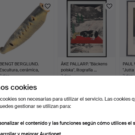
BENGT BERGLUND.
ÅKE PALLARP. "Bäckens
PAUL
Escultura, cerámica,
polska", litografía …
"Jutta
Studi…
2 días
2 días
2 días
1 puja
1 puja
Estima
os cookies
32 USD
32 USD
159 U
cookies son necesarias para utilizar el servicio. Las cookies q
edes gestionar se utilizan para:
sonalizar el contenido y las funciones según cómo utilices el s
arrollar y mejorar Auctionet.