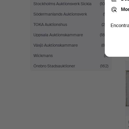
Stockholms Auktionsverk Sickla
(109)
Mos
Södermanlands Auktionsverk
(17)
TOKA Auktionshus
(28)
Encontra
Uppsala Auktionskammare
(188)
Växjö Auktionskammare
(80)
Wickmans
(9)
Örebro Stadsauktioner
(162)