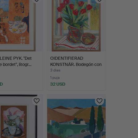
EINE PYK. "Det
OIDENTIFIERAD
 bordet", litogr…
KONSTNÄR. Bodegón con
tulipa…
3 días
1 puja
SD
32 USD