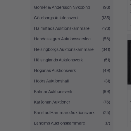
Gomér & Andersson Nyköping
(93)
Göteborgs Auktionsverk
(135)
Halmstads Auktionskammare
(173)
Handelslagret Auktionsservice
(56)
Helsingborgs Auktionskammare
(341)
Hälsinglands Auktionsverk
(51)
Höganäs Auktionsverk
(49)
Höörs Auktionshall
(31)
Kalmar Auktionsverk
(89)
Karljohan Auktioner
(76)
Karlstad Hammarö Auktionsverk
(25)
Laholms Auktionskammare
(17)