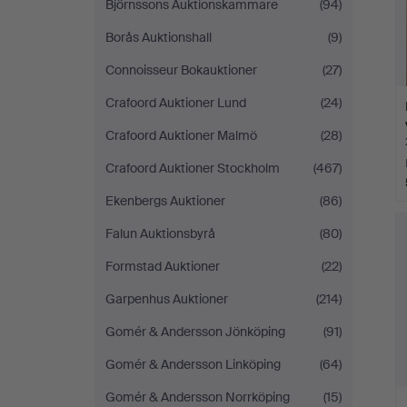
Björnssons Auktionskammare
(94)
Borås Auktionshall
(9)
Connoisseur Bokauktioner
(27)
Crafoord Auktioner Lund
(24)
Crafoord Auktioner Malmö
(28)
Crafoord Auktioner Stockholm
(467)
Ekenbergs Auktioner
(86)
Falun Auktionsbyrå
(80)
Formstad Auktioner
(22)
Garpenhus Auktioner
(214)
Gomér & Andersson Jönköping
(91)
Gomér & Andersson Linköping
(64)
Gomér & Andersson Norrköping
(15)