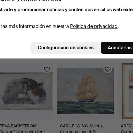
trarte y promocionar noticias y contenidos en sitios web exte
rás más información en nuestra
Política de privacidad
.
TAPANI TAMMENPÄÄ.
OIDENTIFIERAD
BJÖR
"Niemelä II", aguafuerte…
KONSTNÄR. El vapor SS
Grabad
Jane, …
…
3 días
3 días
3 días
Estimación
3 pujas
Estima
Configuración de cookies
Aceptarlas
127 USD
56 USD
53 U
EEVA BÄCKSTRÖM.
CARL ELWING. Velero,
ARDY
"Katten", óleo sobre lienz…
óleo sobre panel, fir…
Compos