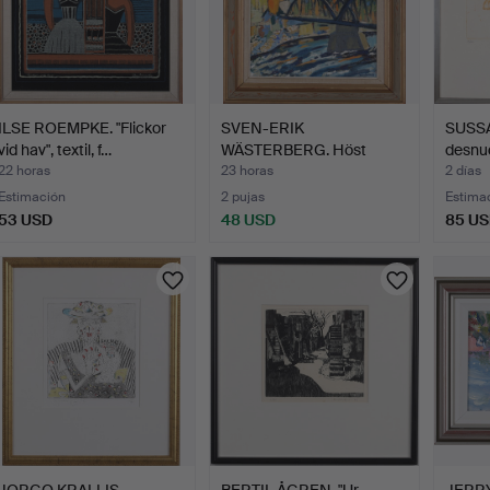
ILSE ROEMPKE. "Flickor
SVEN-ERIK
SUSSA
vid hav", textil, f…
WÄSTERBERG. Höst
desnu
bergeforsen, ól…
22 horas
23 horas
2 días
Estimación
2 pujas
Estima
53 USD
48 USD
85 U
JORGO KRALLIS.
BERTIL ÅGREN. "Ur
JERR