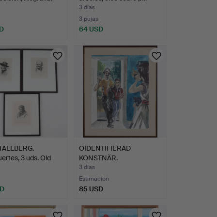
3 días
3 pujas
D
64 USD
TALLBERG.
OIDENTIFIERAD
ertes, 3 uds. Old
KONSTNÄR.
"Semesterfotot", a…
3 días
Estimación
SD
85 USD