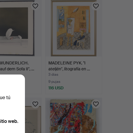
 WUNDERLICH.
MADELEINE PYK. "I
 auf dem Sofa II", …
ateljén", litografía en …
3 días
ción
9 pujas
SD
116 USD
ue tú
itio web.