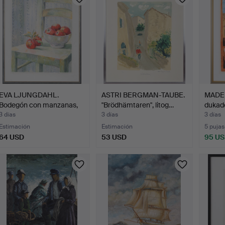
EVA LJUNGDAHL.
ASTRI BERGMAN-TAUBE.
MADEL
Bodegón con manzanas,
"Brödhämtaren", litog…
dukade
litog…
3 días
3 días
3 días
Estimación
Estimación
5 pujas
64 USD
53 USD
95 U