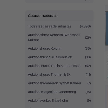
c
Casas de subastas
Todas las casas de subastas
(4.398)
Auktionsfirma Kenneth Svensson i
(29)
Kalmar
Auktionshuset Kolonn
(86)
Auktionshuset STO Bohuslän
(38)
Auktionshuset Thelin & Johansson
(62)
Auktionshuset Thörner & Ek
(41)
Auktionskammaren Sydost Kalmar
(7)
Auktionsmagasinet Vänersborg
(16)
Auktionsverket Engelholm
(9)