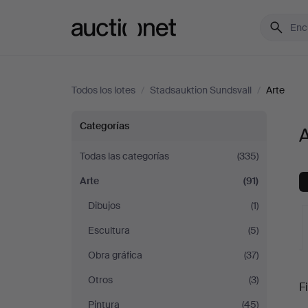
Auctionet.com
Todos los lotes
/
Stadsauktion Sundsvall
/
Arte
Arte
Categorías
A
en
Todas las categorías
(335)
Arte
(91)
Stadsauktion
Dibujos
(1)
Sundsvall
Escultura
(5)
Obra gráfica
(37)
S
Otros
(3)
Fi
Pintura
(45)