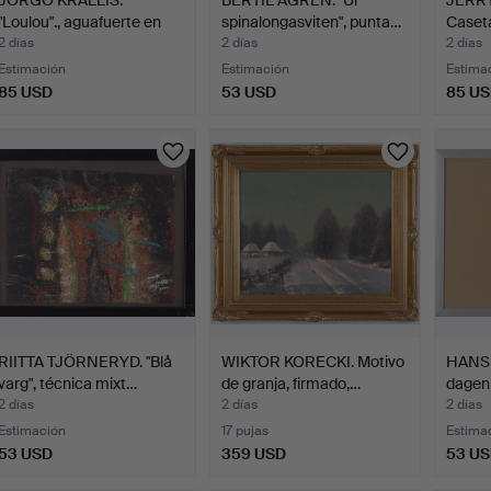
"Loulou"., aguafuerte en
spinalongasviten", punta…
Caset
co…
ól…
2 días
2 días
2 días
Estimación
Estimación
Estima
85 USD
53 USD
85 U
RIITTA TJÖRNERYD. "Blå
WIKTOR KORECKI. Motivo
HANS 
varg", técnica mixt…
de granja, firmado,…
dagen 
2 días
2 días
2 días
Estimación
17 pujas
Estima
53 USD
359 USD
53 U