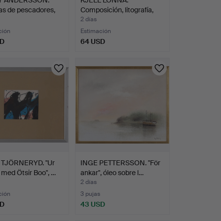
as de pescadores,
Composición, litografía,
firm…
2 días
ción
Estimación
SD
64 USD
TJÖRNERYD. "Ur
INGE PETTERSSON. "För
med Ötsir Boo", …
ankar", óleo sobre l…
2 días
ción
3 pujas
SD
43 USD