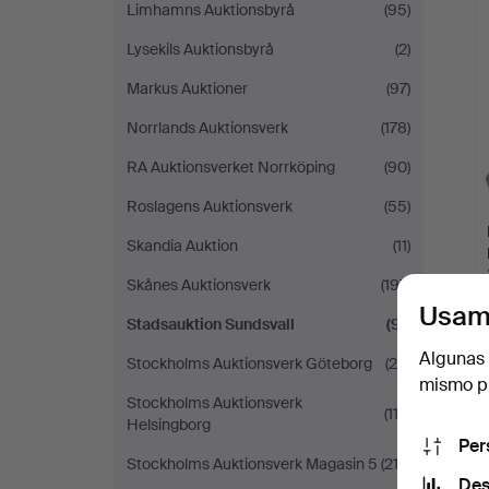
Limhamns Auktionsbyrå
(95)
Lysekils Auktionsbyrå
(2)
Markus Auktioner
(97)
Norrlands Auktionsverk
(178)
RA Auktionsverket Norrköping
(90)
Roslagens Auktionsverk
(55)
Skandia Auktion
(11)
Skånes Auktionsverk
(197)
Usam
Stadsauktion Sundsvall
(91)
Algunas 
Stockholms Auktionsverk Göteborg
(20)
mismo pu
Stockholms Auktionsverk
(112)
Helsingborg
Per
Stockholms Auktionsverk Magasin 5
(212)
Des