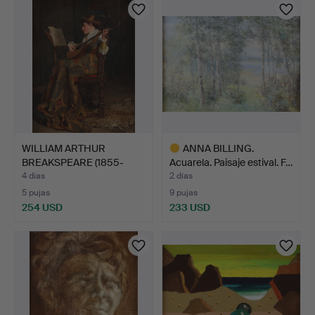
WILLIAM ARTHUR
ANNA BILLING.
BREAKSPEARE (1855-
Acuarela. Paisaje estival. F…
1914). Ól…
4 días
2 días
5 pujas
9 pujas
254 USD
233 USD
Lote
seleccionado