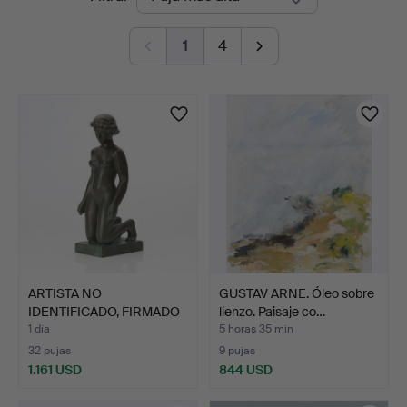
en
1
4
curso
ARTISTA NO
GUSTAV ARNE. Óleo sobre
IDENTIFICADO, FIRMADO
lienzo. Paisaje co…
NIC S, ES…
1 día
5 horas 35 min
32 pujas
9 pujas
1.161 USD
844 USD