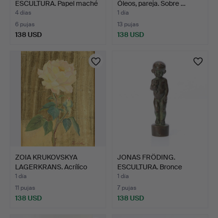
ESCULTURA. Papel maché
Óleos, pareja. Sobre …
pintad…
4 días
1 día
6 pujas
13 pujas
138 USD
138 USD
ZOIA KRUKOVSKYA
JONAS FRÖDING.
LAGERKRANS. Acrílico
ESCULTURA. Bronce
sobre…
patinado.…
1 día
1 día
11 pujas
7 pujas
138 USD
138 USD