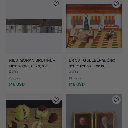
NILS-GÖRAN BRUNNER.
ERNST GULLBERG. Óleo
Óleo sobre lienzo, ree…
sobre lienzo, "Kvälls…
2 días
5 días
7 pujas
13 pujas
148 USD
148 USD