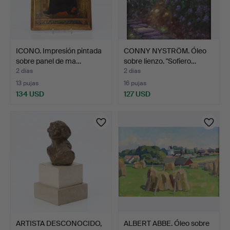
ICONO. Impresión pintada
CONNY NYSTRÖM. Óleo
sobre panel de ma…
sobre lienzo. "Sofiero…
2 días
2 días
13 pujas
16 pujas
134 USD
127 USD
ARTISTA DESCONOCIDO,
ALBERT ABBE. Óleo sobre