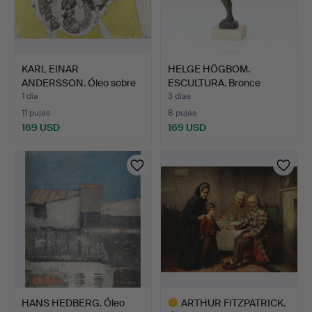
KARL EINAR
HELGE HÖGBOM.
ANDERSSON. Óleo sobre
ESCULTURA. Bronce
lienzo. "…
patinado s…
1 día
3 días
11 pujas
8 pujas
169 USD
169 USD
HANS HEDBERG. Óleo
ARTHUR FITZPATRICK.