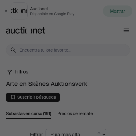
Auctionet
Mostrar
Cerrar
Disponible en Google Play
Auctionet.com
Filtros
Arte
Arte en Skånes Auktionsverk
en
Suscribir búsqueda
Skånes
Subastas en curso
(191)
Precios de remate
Auktionsverk
Subastas
Filtrar