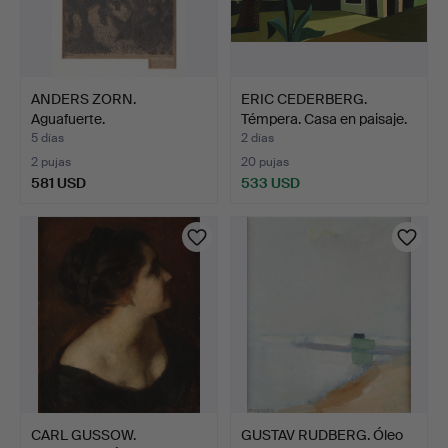
ANDERS ZORN.
ERIC CEDERBERG.
Aguafuerte.
Témpera. Casa en paisaje.
"Gopsmorsstugan".…
…
5 días
2 días
2 pujas
20 pujas
581 USD
533 USD
CARL GUSSOW.
GUSTAV RUDBERG. Óleo