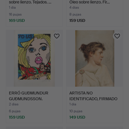
sobre lienzo. Tejados. …
Óleo sobre lienzo. Fir…
1 día
4 días
16 pujas
8 pujas
169 USD
159 USD
Lote
seleccionado
ERRÓ GUÐMUNDUR
ARTISTA NO
GUÐMUNDSSON.
IDENTIFICADO, FIRMADO
Serigrafía, 62…
DE FORMA …
2 días
1 día
6 pujas
10 pujas
159 USD
149 USD