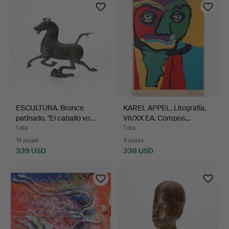
seleccionado
ESCULTURA. Bronce
KAREL APPEL. Litografía,
patinado. "El caballo vo…
VII/XX EA. Compos…
1 día
1 día
14 pujas
4 pujas
339 USD
338 USD