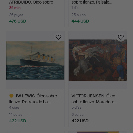
ATRIBUIDO. Óleo sobre
sobre lienzo. Paisaje…
tabla. …
35 min
1 día
26 pujas
25 pujas
476 USD
444 USD
JW LEWIS. Óleo sobre
VICTOR JENSEN. Óleo
lienzo. Retrato de ba…
sobre lienzo. Matadore…
4 días
5 días
14 pujas
6 pujas
422 USD
422 USD
Lote