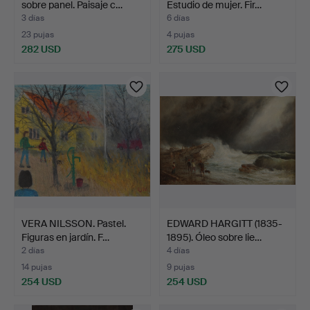
sobre panel. Paisaje c…
Estudio de mujer. Fir…
3 días
6 días
23 pujas
4 pujas
282 USD
275 USD
VERA NILSSON. Pastel.
EDWARD HARGITT (1835-
Figuras en jardín. F…
1895). Óleo sobre lie…
2 días
4 días
14 pujas
9 pujas
254 USD
254 USD