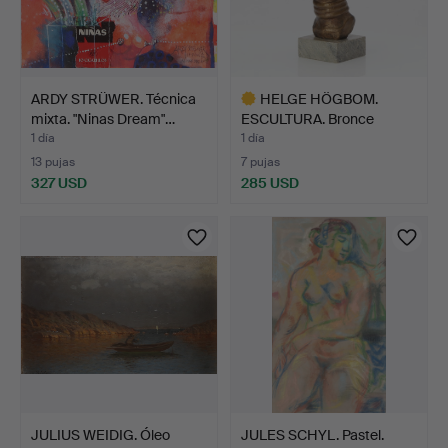
ARDY STRÜWER. Técnica
HELGE HÖGBOM.
mixta. "Ninas Dream"…
ESCULTURA. Bronce
patinado s…
1 día
1 día
13 pujas
7 pujas
327 USD
285 USD
Lote
seleccionado
JULIUS WEIDIG. Óleo
JULES SCHYL. Pastel.