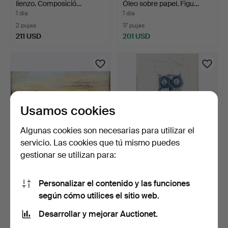
lienzo. Composició…
Óleo sobre papel. Figu…
1 día
1 día
2 pujas
17 pujas
211 USD
201 USD
Usamos cookies
Algunas cookies son necesarias para utilizar el
servicio. Las cookies que tú mismo puedes
gestionar se utilizan para:
ARVID MAURITZ
SALVADOR DALÍ. SEGÚN.
LINDSTRÖM. Óleo sobre
Cartel de exposición…
Personalizar el contenido y las funciones
lienz…
5 horas 46 min
2 días
según cómo utilices el sitio web.
13 pujas
10 pujas
190 USD
182 USD
Desarrollar y mejorar Auctionet.