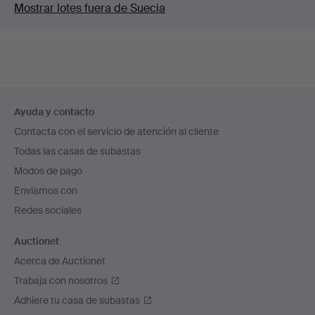
Mostrar lotes fuera de Suecia
Navegación
Ayuda y contacto
en
Contacta con el servicio de atención al cliente
el
Todas las casas de subastas
pie
Modos de pago
de
Enviamos con
página
Redes sociales
Auctionet
Acerca de Auctionet
Trabaja con nosotros
Adhiere tu casa de subastas