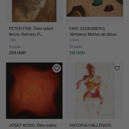
PETER FRIE. Óleo sobre
ERIC CEDERBERG.
lienzo. Retrato. Fi…
Témpera. Motivo de playa.
…
1 día
2 días
11 pujas
10 pujas
233 USD
212 USD
JOSEF KOSIC. Óleo sobre
VIKTORIA HALLENIUS.