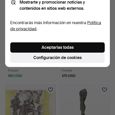
Mostrarte y promocionar noticias y
contenidos en sitios web externos.
Encontrarás más información en nuestra
Política
de privacidad
.
Aceptarlas todas
NILS-GÖRAN BRUNNER.
LENA CEDERGREN.
Configuración de cookies
Óleo sobre lienzo, ree…
ESCULTURA. Bronce
patinado…
2 días
4 días
9 pujas
5 pujas
180 USD
170 USD