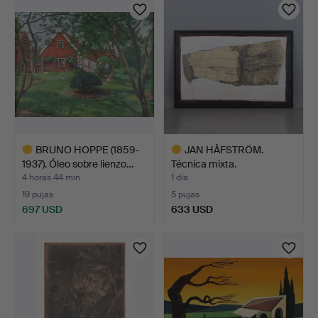
BRUNO HOPPE (1859-
JAN HÅFSTRÖM.
1937). Óleo sobre lienzo…
Técnica mixta.
Composición. …
4 horas 44 min
1 día
19 pujas
5 pujas
697 USD
633 USD
Lote
Lote
seleccionado
seleccionado