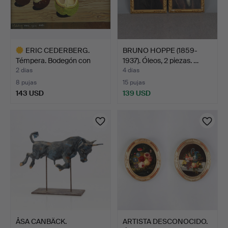
ERIC CEDERBERG.
BRUNO HOPPE (1859-
Témpera. Bodegón con
1937). Óleos, 2 piezas. …
casta…
2 días
4 días
8 pujas
15 pujas
143 USD
139 USD
Lote
seleccionado
ÅSA CANBÄCK.
ARTISTA DESCONOCIDO.