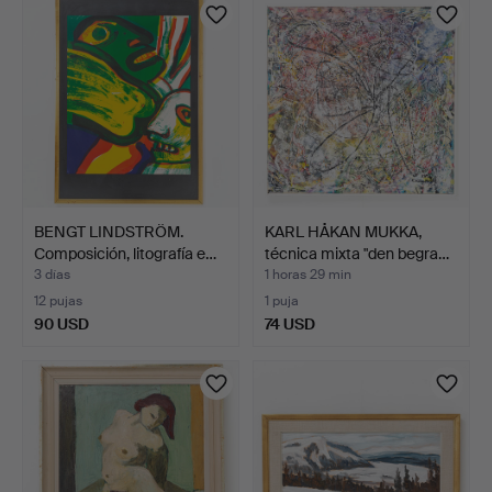
BENGT LINDSTRÖM.
KARL HÅKAN MUKKA,
Composición, litografía e…
técnica mixta "den begra…
3 días
1 horas 29 min
12 pujas
1 puja
90 USD
74 USD