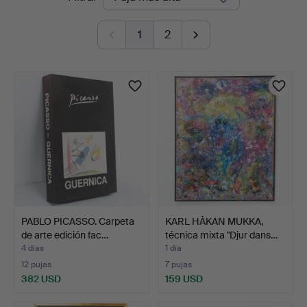
en
1
2
curso
PABLO PICASSO. Carpeta
KARL HÅKAN MUKKA,
de arte edición fac…
técnica mixta "Djur dans…
4 días
1 día
12 pujas
7 pujas
382 USD
159 USD