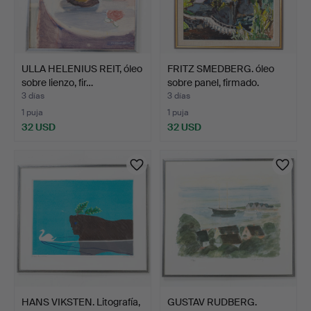
ULLA HELENIUS REIT, óleo
FRITZ SMEDBERG. óleo
sobre lienzo, fir…
sobre panel, firmado.
3 días
3 días
1 puja
1 puja
32 USD
32 USD
HANS VIKSTEN. Litografía,
GUSTAV RUDBERG.