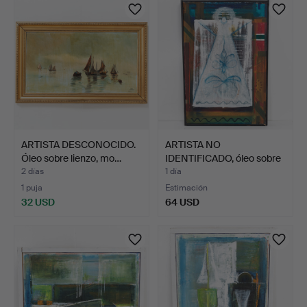
ARTISTA DESCONOCIDO.
ARTISTA NO
Óleo sobre lienzo, mo…
IDENTIFICADO, óleo sobre
lienzo…
2 días
1 día
1 puja
Estimación
32 USD
64 USD