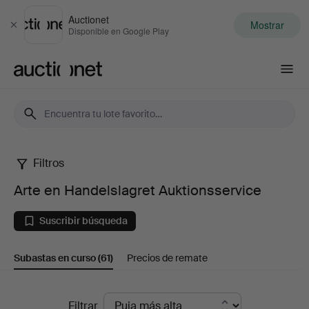
Auctionet
Mostrar
Cerrar
Disponible en Google Play
Auctionet.com
Filtros
Arte
Arte en Handelslagret Auktionsservice
en
Suscribir búsqueda
Handelslagret
Subastas en curso
(61)
Precios de remate
Auktionsservice
Subastas
Filtrar