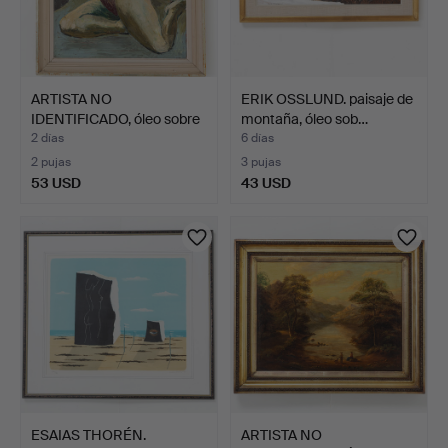
ARTISTA NO
ERIK OSSLUND. paisaje de
IDENTIFICADO, óleo sobre
montaña, óleo sob…
lienzo…
2 días
6 días
2 pujas
3 pujas
53 USD
43 USD
ESAIAS THORÉN.
ARTISTA NO