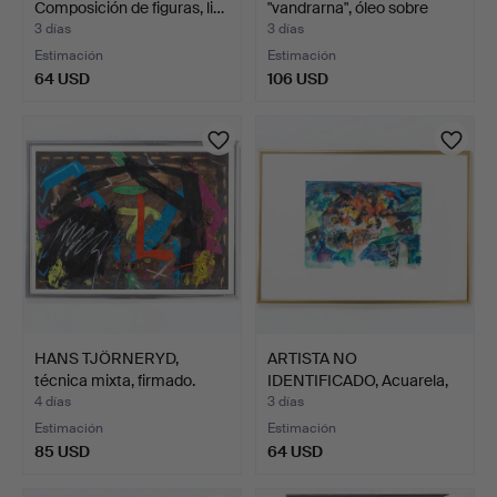
Composición de figuras, li…
"vandrarna", óleo sobre
lien…
3 días
3 días
Estimación
Estimación
64 USD
106 USD
HANS TJÖRNERYD,
ARTISTA NO
técnica mixta, firmado.
IDENTIFICADO, Acuarela,
firmado.
4 días
3 días
Estimación
Estimación
85 USD
64 USD