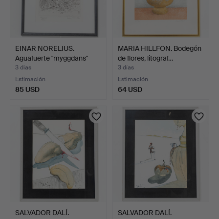
EINAR NORELIUS.
MARIA HILLFON. Bodegón
Aguafuerte "myggdans"
de flores, litograf…
firm…
3 días
3 días
Estimación
Estimación
85 USD
64 USD
SALVADOR DALÍ.
SALVADOR DALÍ.