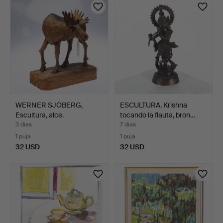
seleccionado
WERNER SJÖBERG,
ESCULTURA, Krishna
Escultura, alce.
tocando la flauta, bron…
3 días
7 días
1 puja
1 puja
32 USD
32 USD