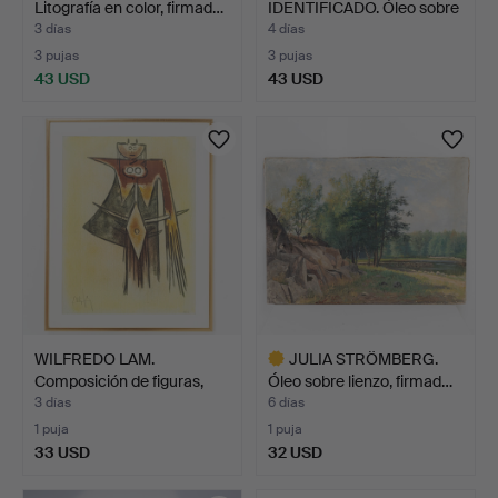
Litografía en color, firmad…
IDENTIFICADO. Óleo sobre
lienzo…
3 días
4 días
3 pujas
3 pujas
43 USD
43 USD
WILFREDO LAM.
JULIA STRÖMBERG.
Composición de figuras,
Óleo sobre lienzo, firmad…
lito…
3 días
6 días
1 puja
1 puja
33 USD
32 USD
Lote