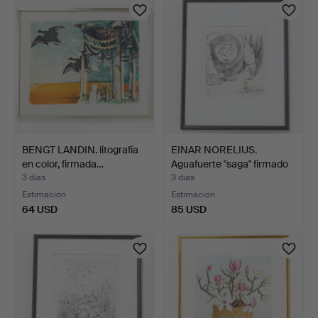
BENGT LANDIN. litografía
EINAR NORELIUS.
en color, firmada…
Aguafuerte "saga" firmado
…
3 días
3 días
Estimación
Estimación
64 USD
85 USD