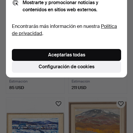
Mostrarte y promocionar noticias y
contenidos en sitios web externos.
Encontrarás más información en nuestra
Política
de privacidad
.
Aceptarlas todas
OLLE LINGDREN, Óleo,
GUNNAR BRUSEWITZ.
Configuración de cookies
técnica mixta.
Ilustraciones enmarcadas…
3 días
3 días
Estimación
Estimación
85 USD
211 USD