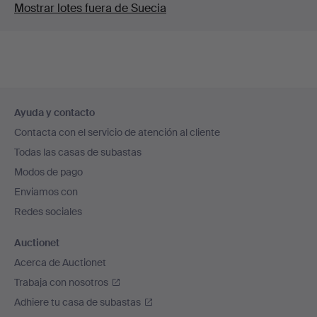
Mostrar lotes fuera de Suecia
Navegación
Ayuda y contacto
en
Contacta con el servicio de atención al cliente
el
Todas las casas de subastas
pie
Modos de pago
de
Enviamos con
página
Redes sociales
Auctionet
Acerca de Auctionet
Trabaja con nosotros
Adhiere tu casa de subastas