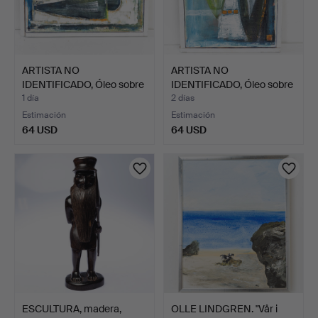
ARTISTA NO
ARTISTA NO
IDENTIFICADO, Óleo sobre
IDENTIFICADO, Óleo sobre
lienzo…
lienzo…
1 día
2 días
Estimación
Estimación
64 USD
64 USD
ESCULTURA, madera,
OLLE LINDGREN. "Vår i