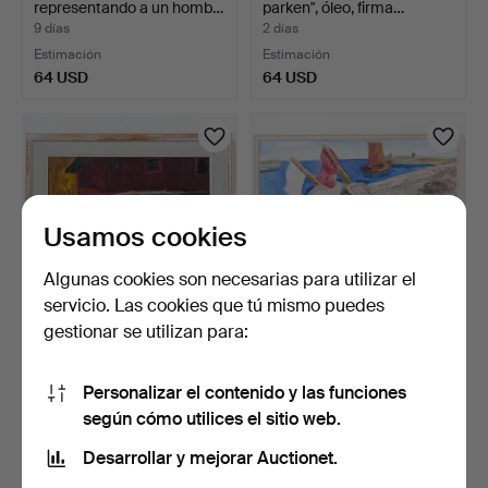
representando a un homb…
parken", óleo, firma…
9 días
2 días
Estimación
Estimación
64 USD
64 USD
Usamos cookies
Algunas cookies son necesarias para utilizar el
servicio. Las cookies que tú mismo puedes
gestionar se utilizan para:
MONA SJÖSTRÖM. óleo
GÖRAN BRUNIUS, óleo
sobre lienzo, firmado …
sobre lienzo, firmado …
Personalizar el contenido y las funciones
2 días
3 días
según cómo utilices el sitio web.
Estimación
Estimación
64 USD
85 USD
Desarrollar y mejorar Auctionet.