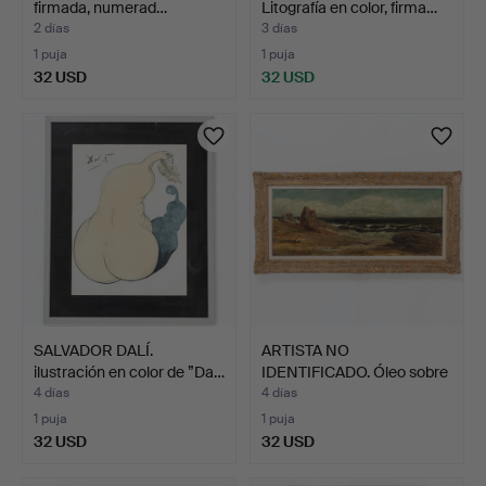
firmada, numerad…
Litografía en color, firma…
2 días
3 días
1 puja
1 puja
32 USD
32 USD
SALVADOR DALÍ.
ARTISTA NO
ilustración en color de ”Da…
IDENTIFICADO. Óleo sobre
lienzo…
4 días
4 días
1 puja
1 puja
32 USD
32 USD