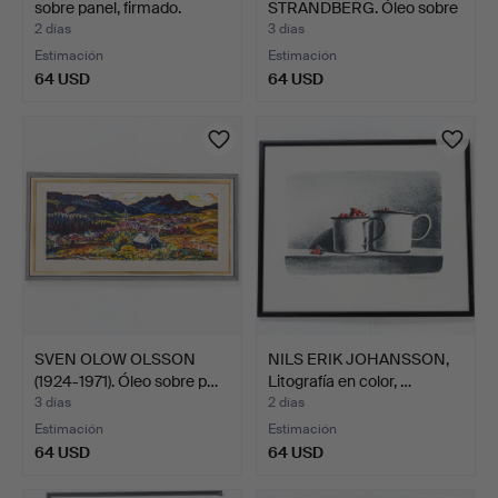
sobre panel, firmado.
STRANDBERG. Óleo sobre
lienzo,…
2 días
3 días
Estimación
Estimación
64 USD
64 USD
SVEN OLOW OLSSON
NILS ERIK JOHANSSON,
(1924-1971). Óleo sobre p…
Litografía en color, …
3 días
2 días
Estimación
Estimación
64 USD
64 USD