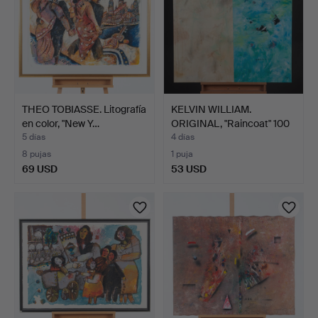
THEO TOBIASSE. Litografía
KELVIN WILLIAM.
en color, "New Y…
ORIGINAL, "Raincoat" 100
x…
5 días
4 días
8 pujas
1 puja
69 USD
53 USD