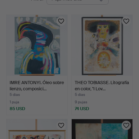
en
curso
IMRE ANTONYI. Óleo sobre
THEO TOBIASSE. Litografía
lienzo, composici…
en color, "I Lov…
5 días
5 días
1 puja
9 pujas
85 USD
74 USD