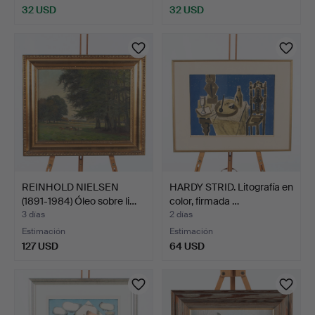
32 USD
32 USD
REINHOLD NIELSEN
HARDY STRID. Litografía en
(1891-1984) Óleo sobre li…
color, firmada …
3 días
2 días
Estimación
Estimación
127 USD
64 USD