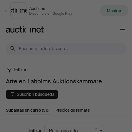
Auctionet
Mostrar
Cerrar
Disponible en Google Play
Auctionet.com
Filtros
Arte
Arte en Laholms Auktionskammare
en
Suscribir búsqueda
Laholms
Subastas en curso
(30)
Precios de remate
Auktionskammare
Subastas
Filtrar