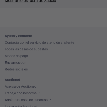
Mostrar lotes fuera de Suecia
Navegación
Ayuda y contacto
en
Contacta con el servicio de atención al cliente
el
Todas las casas de subastas
pie
Modos de pago
de
Enviamos con
página
Redes sociales
Auctionet
Acerca de Auctionet
Trabaja con nosotros
Adhiere tu casa de subastas
La garantía Auctionet