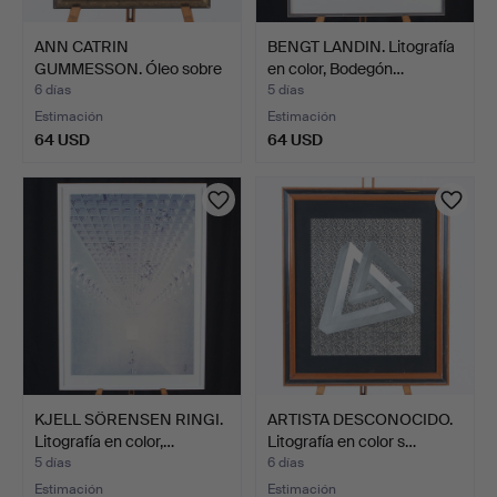
ANN CATRIN
BENGT LANDIN. Litografía
GUMMESSON. Óleo sobre
en color, Bodegón…
lienzo "S…
6 días
5 días
Estimación
Estimación
64 USD
64 USD
KJELL SÖRENSEN RINGI.
ARTISTA DESCONOCIDO.
Litografía en color,…
Litografía en color s…
5 días
6 días
Estimación
Estimación