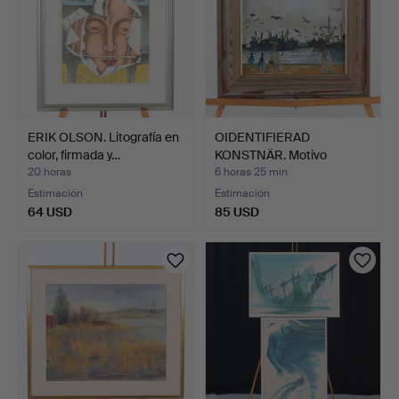
ERIK OLSON. Litografía en
OIDENTIFIERAD
color, firmada y…
KONSTNÄR. Motivo
portuario c…
20 horas
6 horas 25 min
Estimación
Estimación
64 USD
85 USD