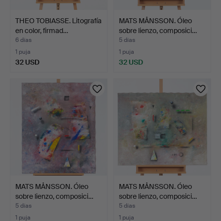
THEO TOBIASSE. Litografía
MATS MÅNSSON. Óleo
en color, firmad…
sobre lienzo, composici…
6 días
5 días
1 puja
1 puja
32 USD
32 USD
MATS MÅNSSON. Óleo
MATS MÅNSSON. Óleo
sobre lienzo, composici…
sobre lienzo, composici…
5 días
5 días
1 puja
1 puja