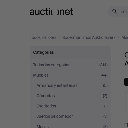
Auctionet.com
Todos los lotes
/
Södermanlands Auktionsverk
/
Mu
Cómodas
Categorías
en
Todas las categorías
(314)
Muebles
(44)
Södermanlands
Armarios y estanterías
(5)
Auktionsverk
Cómodas
(2)
Escritorios
(1)
Juegos de comedor
(3)
S
Fi
Mesas
(3)