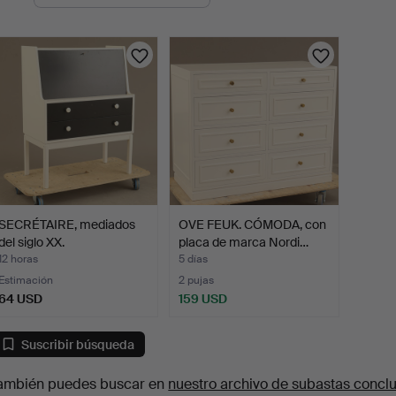
en
urso
SECRÉTAIRE, mediados
OVE FEUK. CÓMODA, con
del siglo XX.
placa de marca Nordi…
12 horas
5 días
Estimación
2 pujas
64 USD
159 USD
Suscribir búsqueda
ambién puedes buscar en
nuestro archivo de subastas concl