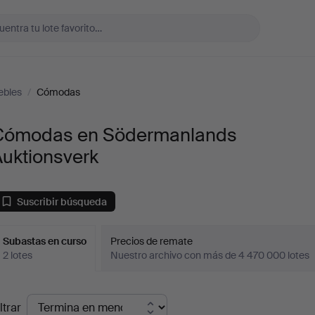
ebles
/
Cómodas
Cómodas en Södermanlands
Auktionsverk
Suscribir búsqueda
Subastas en curso
Precios de remate
2 lotes
Nuestro archivo con más de 4 470 000 lotes
ubastas
ltrar