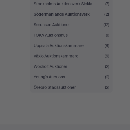
Stockholms Auktionsverk Sickla
(7)
Södermanlands Auktionsverk
(2)
Sørensen Auktioner
(12)
TOKA Auktionshus
(1)
Uppsala Auktionskammare
(8)
Växjö Auktionskammare
(6)
Woxholt Auktioner
(2)
Young's Auctions
(2)
Örebro Stadsauktioner
(2)
Navegación