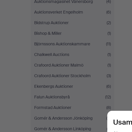
Auktionsmagasinet Vänersborg
(4)
Auktionsverket Engelholm
(6)
Bidstrup Auktioner
(2)
Bishop & Miller
(1)
Björnssons Auktionskammare
(11)
Chalkwell Auctions
(1)
Crafoord Auktioner Malmö
(1)
Crafoord Auktioner Stockholm
(3)
Ekenbergs Auktioner
(6)
Falun Auktionsbyrå
(12)
Formstad Auktioner
(8)
Gomér & Andersson Jönköping
(9)
Usam
Gomér & Andersson Linköping
(3)