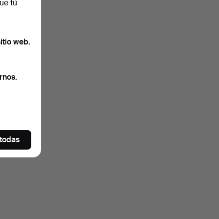
ue tú
itio web.
rnos.
 todas