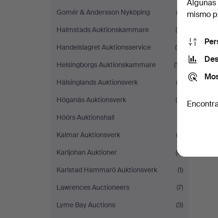
Algunas 
Gomér & Andersson Nyköping
(3)
mismo pu
Halmstads Auktionskammare
(4)
Per
Handelslagret Auktionsservice
(11)
Des
Helsingborgs Auktionskammare
(17)
Mos
Hälsinglands Auktionsverk
(2)
Höganäs Auktionsverk
(5)
Encontra
Höörs Auktionshall
(1)
Kalmar Auktionsverk
(3)
Karljohan Auktioner
(6)
Karlstad Hammarö Auktionsverk
(1)
Lawrences Auctioneers
(7)
Lyme Bay Auctions
(3)