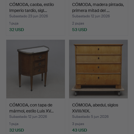
CÓMODA, caoba, estilo
CÓMODA, madera pintada,
Imperio tardío, sigl…
primera mitad del …
Subastado 23 jun 2026
Subastado 12 jun 2026
1 puja
2 pujas
32 USD
53 USD
CÓMODA, con tapa de
CÓMODA, abedul, siglos
mármol, estilo Luis XV…
XVIII/XIX.
Subastado 12 jun 2026
Subastado 5 jun 2026
1 puja
3 pujas
32 USD
43 USD