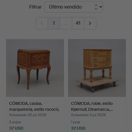
Precios
Filtrar
Norrköping
de
1
…
41
remate
CÓMODA, caoba,
CÓMODA, roble, estilo
marquetería, estilo rococó,
Kjærnulf, Dinamarca,…
…
Subastado 30 jul 2026
Subastado 3 jul 2026
2 pujas
1 puja
37 USD
32 USD