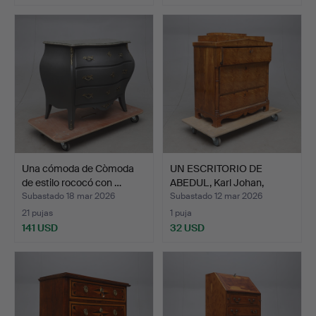
Una cómoda de Còmoda
UN ESCRITORIO DE
de estilo rococó con …
ABEDUL, Karl Johan,
Sueci…
Subastado 18 mar 2026
Subastado 12 mar 2026
21 pujas
1 puja
141 USD
32 USD