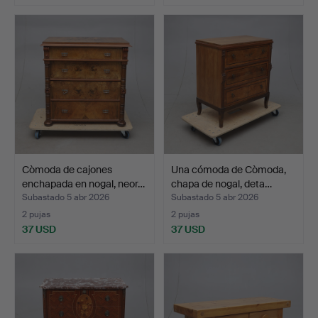
Còmoda de cajones
Una cómoda de Còmoda,
enchapada en nogal, neor…
chapa de nogal, deta…
Subastado 5 abr 2026
Subastado 5 abr 2026
2 pujas
2 pujas
37 USD
37 USD