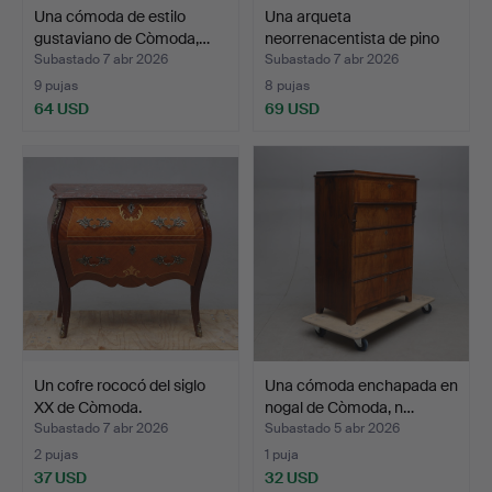
Una cómoda de estilo
Una arqueta
gustaviano de Còmoda,…
neorrenacentista de pino
de Cò…
Subastado 7 abr 2026
Subastado 7 abr 2026
9 pujas
8 pujas
64 USD
69 USD
Un cofre rococó del siglo
Una cómoda enchapada en
XX de Còmoda.
nogal de Còmoda, n…
Subastado 7 abr 2026
Subastado 5 abr 2026
2 pujas
1 puja
37 USD
32 USD