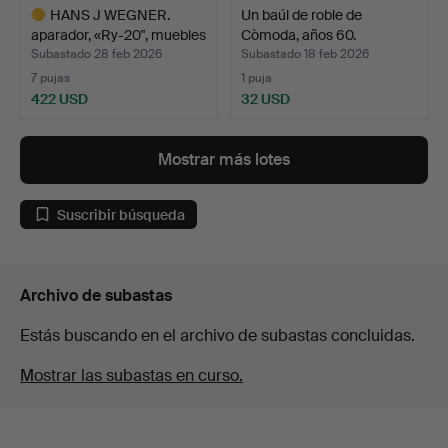
HANS J WEGNER.
Un baúl de roble de
aparador, «Ry-20", muebles
Còmoda, años 60.
…
Subastado 28 feb 2026
Subastado 18 feb 2026
7 pujas
1 puja
422 USD
32 USD
Lote
seleccionado
Mostrar más lotes
Suscribir búsqueda
Archivo de subastas
Estás buscando en el archivo de subastas concluidas.
Mostrar las subastas en curso.