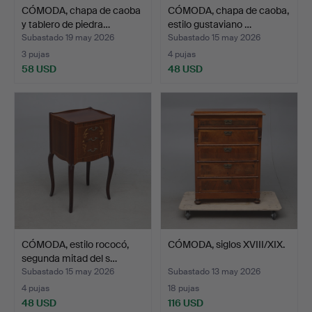
CÓMODA, chapa de caoba
CÓMODA, chapa de caoba,
y tablero de piedra…
estilo gustaviano …
Subastado 19 may 2026
Subastado 15 may 2026
3 pujas
4 pujas
58 USD
48 USD
CÓMODA, estilo rococó,
CÓMODA, siglos XVIII/XIX.
segunda mitad del s…
Subastado 15 may 2026
Subastado 13 may 2026
4 pujas
18 pujas
48 USD
116 USD