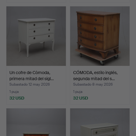
Un cofre de Còmoda,
CÓMODA, estilo inglés,
primera mitad del sigl…
segunda mitad del s…
Subastado 12 may 2026
Subastado 8 may 2026
1 puja
1 puja
32 USD
32 USD