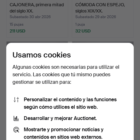
CAJONERA, primera mitad
CÓMODA CON ESPEJO,
del siglo XX.
siglos XIX/XX.
Subastado 30 abr 2026
Subastado 29 abr 2026
15 pujas
1 puja
211 USD
32 USD
Usamos cookies
Algunas cookies son necesarias para utilizar el
servicio. Las cookies que tú mismo puedes
gestionar se utilizan para:
Personalizar el contenido y las funciones
según cómo utilices el sitio web.
CÓMODA, abedul, 2
CHIFFONIER, chapa de
cajones, primera mitad d…
nogal, siglos XVIII/X…
Desarrollar y mejorar Auctionet.
Subastado 29 abr 2026
Subastado 29 abr 2026
Mostrarte y promocionar noticias y
2 pujas
1 puja
37 USD
32 USD
contenidos en sitios web externos.