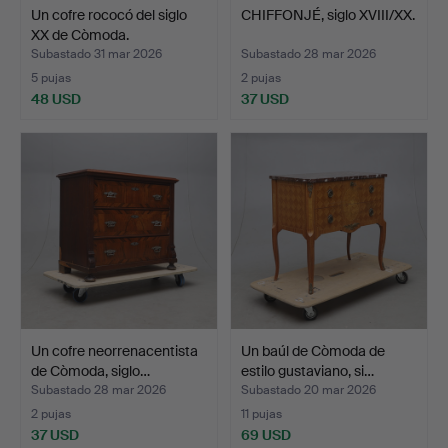
Un cofre rococó del siglo
CHIFFONJÉ, siglo XVIII/XX.
XX de Còmoda.
Subastado 31 mar 2026
Subastado 28 mar 2026
5 pujas
2 pujas
48 USD
37 USD
Un cofre neorrenacentista
Un baúl de Còmoda de
de Còmoda, siglo…
estilo gustaviano, si…
Subastado 28 mar 2026
Subastado 20 mar 2026
2 pujas
11 pujas
37 USD
69 USD