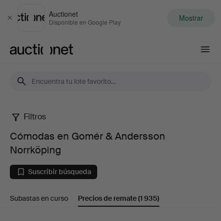
Auctionet
Mostrar
Cerrar
Disponible en Google Play
Auctionet.com
Filtros
Cómodas
Cómodas en Gomér & Andersson
en
Norrköping
Gomér
Suscribir búsqueda
&
Subastas en curso
Precios de remate
(1 935)
Andersson