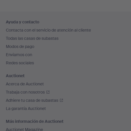
Navegación
Ayuda y contacto
en
Contacta con el servicio de atención al cliente
el
Todas las casas de subastas
pie
Modos de pago
de
Enviamos con
página
Redes sociales
Auctionet
Acerca de Auctionet
Trabaja con nosotros
Adhiere tu casa de subastas
La garantía Auctionet
Más información de Auctionet
Auctionet Magazine