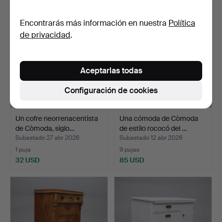
Encontrarás más información en nuestra
Política
de privacidad
.
Aceptarlas todas
Configuración de cookies
Un cofre neorrenacentista
Una cómoda de Còmoda
de Còmoda, siglo…
de estilo rococó del …
Subastado 27 abr 2026
Subastado 12 abr 2026
1 puja
9 pujas
32 USD
85 USD