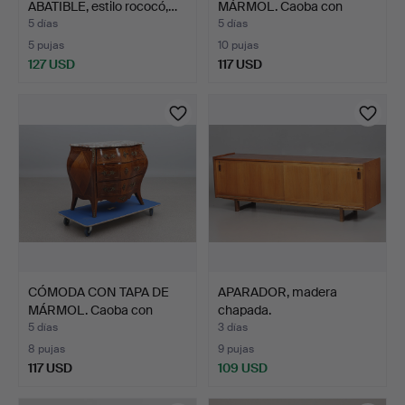
ABATIBLE, estilo rococó,…
MÁRMOL. Caoba con
herra…
5 días
5 días
5 pujas
10 pujas
127 USD
117 USD
CÓMODA CON TAPA DE
APARADOR, madera
MÁRMOL. Caoba con
chapada.
herra…
5 días
3 días
8 pujas
9 pujas
117 USD
109 USD