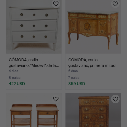
seleccionado
CÓMODA, estilo
CÓMODA, estilo
gustaviano, "Medevi", de la…
gustaviano, primera mitad
d…
4 días
6 días
8 pujas
7 pujas
422 USD
359 USD