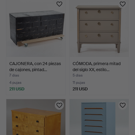
CAJONERA, con 24 piezas
CÓMODA, primera mitad
de cajones, pintad…
del siglo XX, estilo…
7 días
5 días
4 pujas
11 pujas
211 USD
211 USD