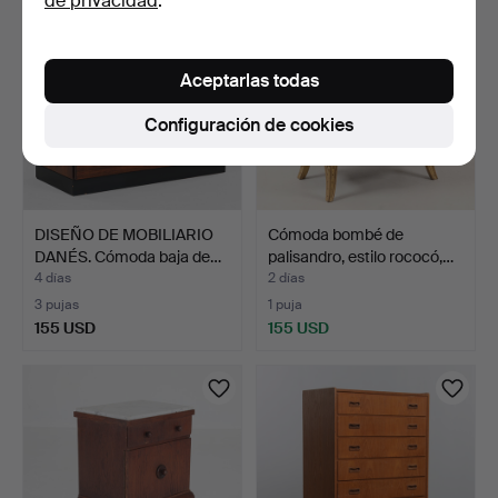
de privacidad
.
Aceptarlas todas
Configuración de cookies
DISEÑO DE MOBILIARIO
Cómoda bombé de
DANÉS. Cómoda baja de…
palisandro, estilo rococó,…
4 días
2 días
3 pujas
1 puja
155 USD
155 USD