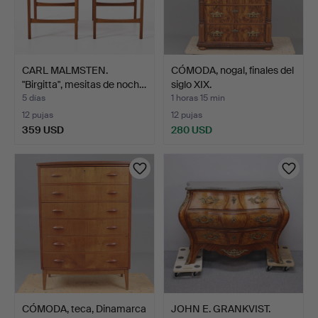
CARL MALMSTEN.
CÓMODA, nogal, finales del
"Birgitta", mesitas de noch…
siglo XIX.
5 días
1 horas 15 min
12 pujas
12 pujas
359 USD
280 USD
CÓMODA, teca, Dinamarca
JOHN E. GRANKVIST.