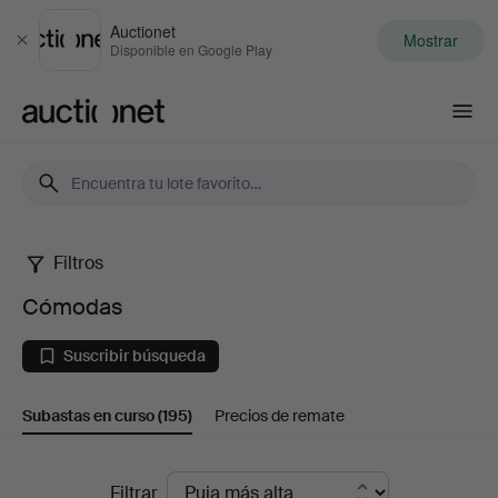
Auctionet
Mostrar
Cerrar
Disponible en Google Play
Auctionet.com
Filtros
Cómodas
Cómodas
Suscribir búsqueda
Subastas en curso
(195)
Precios de remate
Subastas
Filtrar