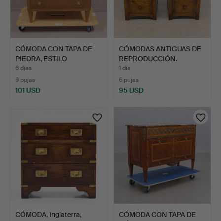
CÓMODA CON TAPA DE
CÓMODAS ANTIGUAS DE
PIEDRA, ESTILO
REPRODUCCIÓN.
GUSTAVIA…
6 días
1 día
9 pujas
6 pujas
101 USD
95 USD
CÓMODA, Inglaterra,
CÓMODA CON TAPA DE