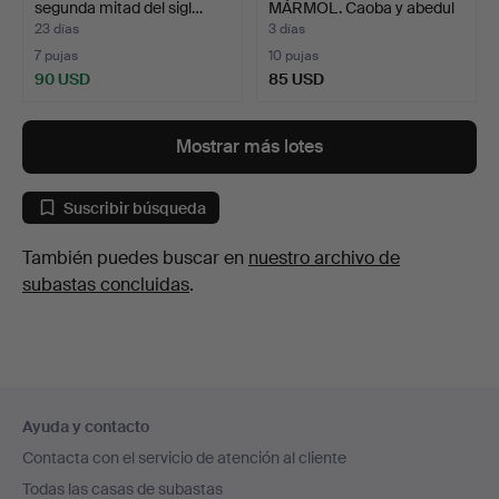
segunda mitad del sigl…
MÁRMOL. Caoba y abedul
…
23 días
3 días
7 pujas
10 pujas
90 USD
85 USD
Mostrar más lotes
Suscribir búsqueda
También puedes buscar en
nuestro archivo de
subastas concluidas
.
Navegación
Ayuda y contacto
en
Contacta con el servicio de atención al cliente
el
Todas las casas de subastas