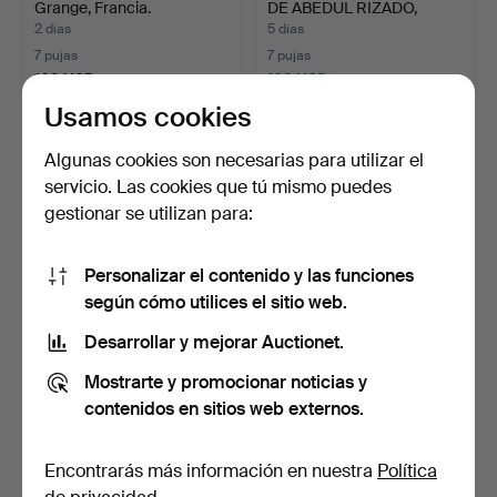
Grange, Francia.
DE ABEDUL RIZADO,
CUATRO…
2 días
5 días
7 pujas
7 pujas
169 USD
169 USD
Usamos cookies
Algunas cookies son necesarias para utilizar el
servicio. Las cookies que tú mismo puedes
gestionar se utilizan para:
Personalizar el contenido y las funciones
según cómo utilices el sitio web.
Desarrollar y mejorar Auctionet.
MESITAS DE NOCHE,
APARADOR, años 1950-60.
pareja, segunda mitad de…
Mostrarte y promocionar noticias y
4 días
5 días
contenidos en sitios web externos.
21 pujas
21 pujas
159 USD
159 USD
Encontrarás más información en nuestra
Política