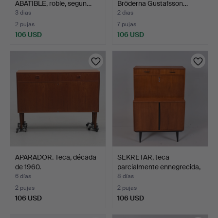
ABATIBLE, roble, segun…
Bröderna Gustafsson…
3 días
2 días
2 pujas
7 pujas
106 USD
106 USD
APARADOR. Teca, década
SEKRETÄR, teca
de 1960.
parcialmente ennegrecida,
B…
6 días
8 días
2 pujas
2 pujas
106 USD
106 USD