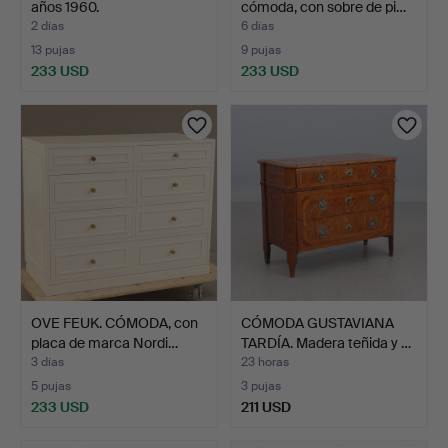
años 1960.
cómoda, con sobre de pi…
2 días
6 días
13 pujas
9 pujas
233 USD
233 USD
OVE FEUK. CÓMODA, con
CÓMODA GUSTAVIANA
placa de marca Nordi…
TARDÍA. Madera teñida y …
3 días
23 horas
5 pujas
3 pujas
233 USD
211 USD