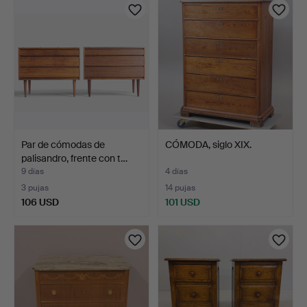
Par de cómodas de
CÓMODA, siglo XIX.
palisandro, frente con t…
9 días
4 días
3 pujas
14 pujas
106 USD
101 USD