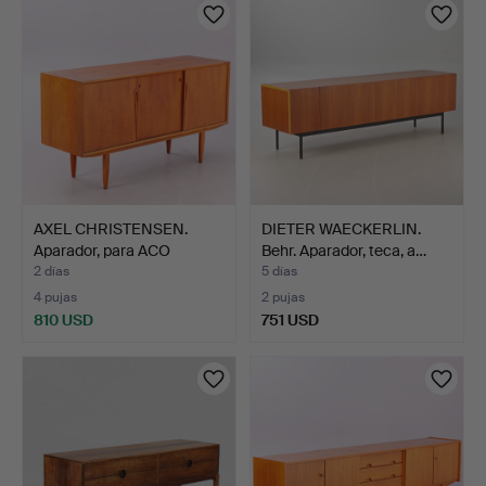
AXEL CHRISTENSEN.
DIETER WAECKERLIN.
Aparador, para ACO
Behr. Aparador, teca, a…
Møble…
2 días
5 días
4 pujas
2 pujas
810 USD
751 USD