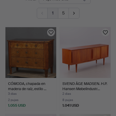
en
1
5
curso
CÓMODA, chapada en
SVEND ÅGE MADSEN. H.P.
madera de raíz, estilo …
Hansen Møbelindustr…
3 días
2 días
2 pujas
8 pujas
1.055 USD
1.041 USD