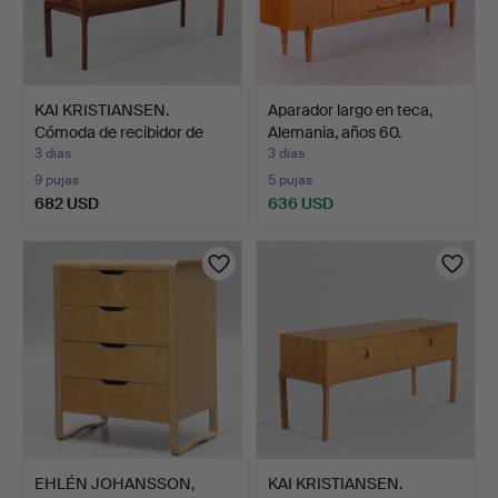
KAI KRISTIANSEN.
Aparador largo en teca,
Cómoda de recibidor de
Alemania, años 60.
pa…
3 días
3 días
9 pujas
5 pujas
682 USD
636 USD
EHLÉN JOHANSSON,
KAI KRISTIANSEN.