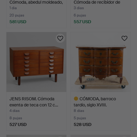
Cómoda, abedul moldeado,
Cómoda de recibidor de
…
ro…
1 día
3 días
20 pujas
6 pujas
581 USD
557 USD
JENS RISOM. Cómoda
CÓMODA, barroco
exenta de teca con 12 c…
tardío, siglo XVIII.
4 días
8 días
8 pujas
5 pujas
527 USD
528 USD
Lote