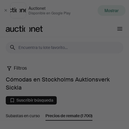
Auctionet
Mostrar
Cerrar
Disponible en Google Play
Auctionet.com
Filtros
Cómodas
Cómodas en Stockholms Auktionsverk
en
Sickla
Stockholms
Suscribir búsqueda
Auktionsverk
Subastas en curso
Precios de remate
(1 700)
Sickla