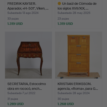
FREDRIK KAYSER.
Un baúl de Còmoda de
Aparador, «H-501", Viken, …
los siglos XVII/XIX, …
Subastado 13 ago 2024
Subastado 28 may 2025
33 pujas
23 pujas
1.319 USD
1.319 USD
Lote
seleccionado
SECRETARIA, Estocolmo
KRISTIAN ERIKSSON.
obra en rococó, ench…
agencia, «Roma», para G…
Subastado 7 jul 2022
Subastado 28 ago 2024
31 pujas
30 pujas
1.289 USD
1.268 USD