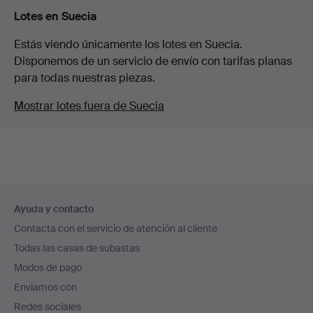
Lotes en Suecia
Estás viendo únicamente los lotes en Suecia.
Disponemos de un servicio de envío con tarifas planas
para todas nuestras piezas.
Mostrar lotes fuera de Suecia
Navegación
Ayuda y contacto
en
Contacta con el servicio de atención al cliente
el
Todas las casas de subastas
pie
Modos de pago
de
Enviamos con
página
Redes sociales