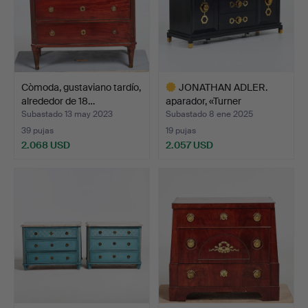
Còmoda, gustaviano tardío,
JONATHAN ADLER.
alrededor de 18…
aparador, «Turner
Credenza…
Subastado 13 may 2023
Subastado 8 ene 2025
39 pujas
19 pujas
2.068 USD
2.057 USD
Lote
seleccionado