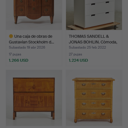
Una caja de obras de
THOMAS SANDELL &
Gustavian Stockholm d…
JONAS BOHLIN. Còmoda,
"Sn…
Subastado 19 abr 2026
Subastado 25 feb 2022
17 pujas
27 pujas
1.266 USD
1.224 USD
Lote
seleccionado