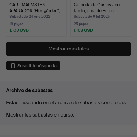
CARL MALMSTEN.
Còmoda de Gustaviano
APARADOR "Herrgården",
tardío, obra de Estoc…
para…
Subastado 24 ene 2022
Subastado 9 jul 2025
18 pujas
25 pujas
1.108 USD
1.108 USD
Mostrar más lotes
Suscribir búsqueda
Archivo de subastas
Estás buscando en el archivo de subastas concluidas.
Mostrar las subastas en curso.