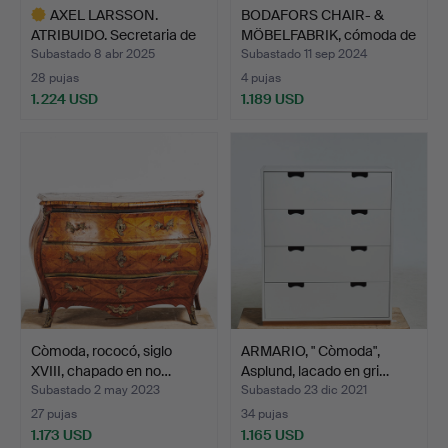
AXEL LARSSON.
BODAFORS CHAIR- &
ATRIBUIDO. Secretaria de
MÖBELFABRIK, cómoda de
Bod…
e…
Subastado 8 abr 2025
Subastado 11 sep 2024
28 pujas
4 pujas
1.224 USD
1.189 USD
Lote
seleccionado
Còmoda, rococó, siglo
ARMARIO, " Còmoda",
XVIII, chapado en no…
Asplund, lacado en gri…
Subastado 2 may 2023
Subastado 23 dic 2021
27 pujas
34 pujas
1.173 USD
1.165 USD