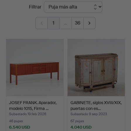
Precios
Filtrar
de
1
…
36
remate
JOSEF FRANK. Aparador,
GABINETE, siglos XVIII/XIX,
modelo 1015, Firma …
puertas con es…
Subastado 19 feb 2026
Subastado 9 sep 2023
46 pujas
67 pujas
6.540 USD
4.040 USD