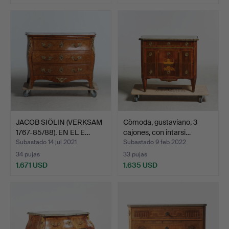
Lote
seleccionado
JACOB SIÖLIN (VERKSAM
Còmoda, gustaviano, 3
1767-85/88). EN EL E…
cajones, con intarsi…
Subastado 14 jul 2021
Subastado 9 feb 2022
34 pujas
33 pujas
1.671 USD
1.635 USD