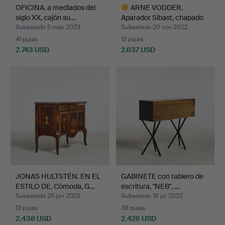
OFICINA. a mediados del
ARNE VODDER.
siglo XX, cajón su…
Aparador Sibast, chapado
en n…
Subastado 5 may 2023
Subastado 20 nov 2022
41 pujas
13 pujas
2.743 USD
2.637 USD
Lote
seleccionado
JONAS HULTSTÉN. EN EL
GABINETE con tablero de
ESTILO DE. Còmoda, G…
escritura, "NEB", …
Subastado 25 jun 2022
Subastado 18 jul 2022
13 pujas
38 pujas
2.438 USD
2.426 USD