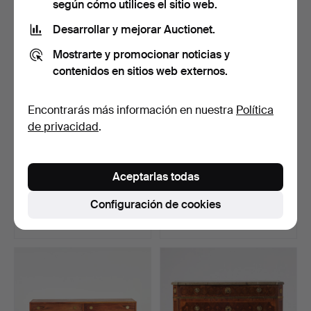
según cómo utilices el sitio web.
Desarrollar y mejorar Auctionet.
Mostrarte y promocionar noticias y
contenidos en sitios web externos.
Encontrarás más información en nuestra
Política
de privacidad
.
Còmoda. Neoclasicismo,
INGVAR ANDERSSON.
Aceptarlas todas
Italia de finales d…
Aparador, 1967, (NK) Nor…
Subastado 12 oct 2024
Subastado 5 may 2024
Configuración de cookies
29 pujas
9 pujas
1.377 USD
1.372 USD
Lote
seleccionado