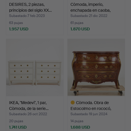
DESIRES, 2 piezas,
Còmoda, imperio,
principios del siglo XX…
enchapada en caoba,
herra…
Subastado 7 feb 2023
Subastado 21 dic 2022
63 pujas
61 pujas
1.957 USD
1.870 USD
IKEA, "Medevi", 1 par,
Còmoda. Obra de
Còmoda, de la serie…
Estocolmo en rococó,
siglo…
Subastado 26 oct 2022
Subastado 19 jun 2024
20 pujas
14 pujas
1.741 USD
1.688 USD