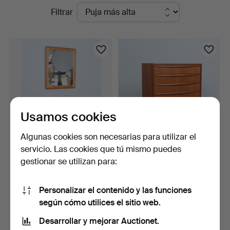
Subastas
Filtrar
en
curso
Usamos cookies
Algunas cookies son necesarias para utilizar el
servicio. Las cookies que tú mismo puedes
ULDUM MØBELFABRIK.
Cómoda escandinava de
gestionar se utilizan para:
Cómoda y espejo, madera…
teca de los años 70.
5 días
5 días
Estimación
Estimación
Personalizar el contenido y las funciones
520 USD
578 USD
según cómo utilices el sitio web.
Desarrollar y mejorar Auctionet.
Suscribir búsqueda