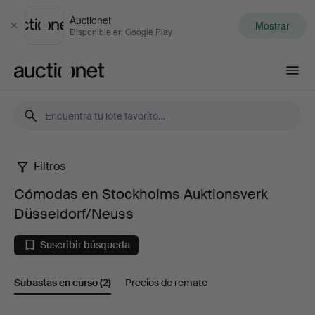
Auctionet
Mostrar
Cerrar
Disponible en Google Play
Auctionet.com
Filtros
Cómodas
Cómodas en Stockholms Auktionsverk
en
Düsseldorf/Neuss
Stockholms
Suscribir búsqueda
Auktionsverk
Subastas en curso
(2)
Precios de remate
Düsseldorf/Neuss