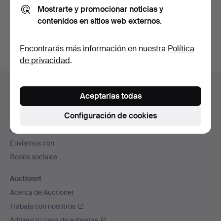
Mostrarte y promocionar noticias y
También puedes buscar en
nuestro archivo de
contenidos en sitios web externos.
subastas concluidas
.
Encontrarás más información en nuestra
Política
de privacidad
.
Navegación
Ayuda y contacto
en
Aceptarlas todas
Contacta con el servicio de atención al cliente
el
Configuración de cookies
Todas las casas de subastas
pie
Modos de pago
de
Enviamos con
página
Redes sociales
Auctionet
Acerca de Auctionet
Trabaja con nosotros
Adhiere tu casa de subastas